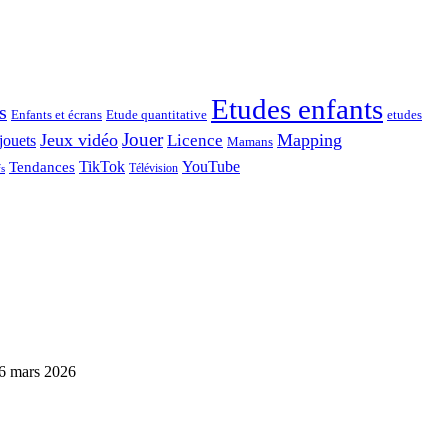
Etudes enfants
s
Enfants et écrans
Etude quantitative
etudes
Jouer
Jeux vidéo
Mapping
Licence
jouets
Mamans
TikTok
YouTube
Tendances
Télévision
fs
6 mars 2026