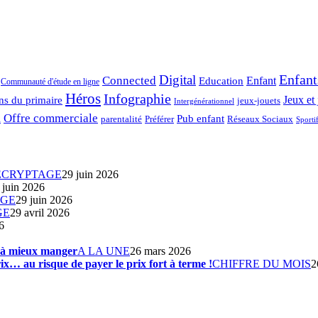
Enfant
Digital
Connected
Enfant
Education
Communauté d'étude en ligne
Héros
Infographie
ns du primaire
Jeux et 
jeux-jouets
Intergénérationnel
Offre commerciale
Pub enfant
Préférer
parentalité
Réseaux Sociaux
l
Sporti
ÉCRYPTAGE
29 juin 2026
 juin 2026
AGE
29 juin 2026
GE
29 avril 2026
6
s à mieux manger
A LA UNE
26 mars 2026
ix… au risque de payer le prix fort à terme !
CHIFFRE DU MOIS
2