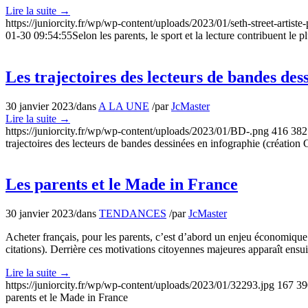
Lire la suite
→
https://juniorcity.fr/wp/wp-content/uploads/2023/01/seth-street-artiste-
01-30 09:54:55
Selon les parents, le sport et la lecture contribuent le
Les trajectoires des lecteurs de bandes de
30 janvier 2023
/
dans
A LA UNE
/
par
JcMaster
Lire la suite
→
https://juniorcity.fr/wp/wp-content/uploads/2023/01/BD-.png
416
382
trajectoires des lecteurs de bandes dessinées en infographie (création
Les parents et le Made in France
30 janvier 2023
/
dans
TENDANCES
/
par
JcMaster
Acheter français, pour les parents, c’est d’abord un enjeu économique et
citations). Derrière ces motivations citoyennes majeures apparaît ensuit
Lire la suite
→
https://juniorcity.fr/wp/wp-content/uploads/2023/01/32293.jpg
167
39
parents et le Made in France