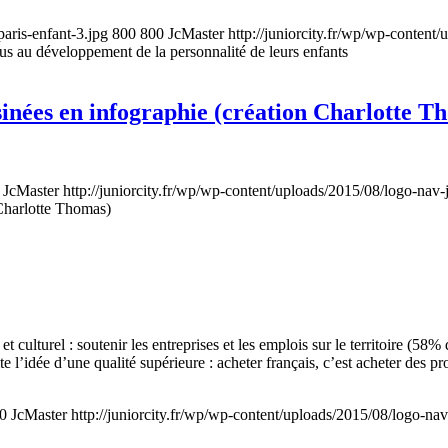
paris-enfant-3.jpg
800
800
JcMaster
http://juniorcity.fr/wp/wp-content
 plus au développement de la personnalité de leurs enfants
ssinées en infographie (création Charlotte T
JcMaster
http://juniorcity.fr/wp/wp-content/uploads/2015/08/logo-nav-
 Charlotte Thomas)
 culturel : soutenir les entreprises et les emplois sur le territoire (58%
e l’idée d’une qualité supérieure : acheter français, c’est acheter des p
0
JcMaster
http://juniorcity.fr/wp/wp-content/uploads/2015/08/logo-nav