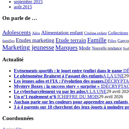
septembre 2015
août 2015
On parle de …
Adolescents
Alimentation enfant
Collections
Ados
Cinéma enfant
Famille
Etude terrain
Etudes marketing
Garço
Filles
familles
Marketing jeunesse
Marques
Mode
Nouvelle tendance
Noë
Actualité
Evénements sportifs : le jouet entre (enfin) dans le game
D
Le phénomène Brainrot à l’assaut des enfants
A LA UNE
29
Les jeunes ados et l’IA : l’évolution des usages.
DÉCRYPT
Mystery Boxes : la success story « surprise » !
DÉCRYPTA
Le cyberharcèlement vu par les ados
A LA UNE
29 avril 202
Un n°1 également n°6 !
CHIFFRE DU MOIS
29 avril 2026
Auchan parie sur les couleurs pour apprendre aux enfant
3 à 4 parents sur 10 cherchent des jeux-jouets à moindre pr
Coordonnées