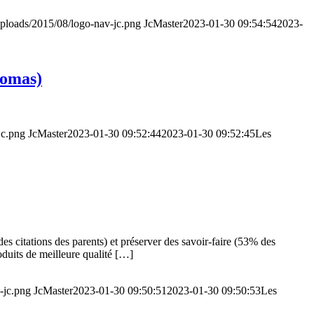
/uploads/2015/08/logo-nav-jc.png
JcMaster
2023-01-30 09:54:54
2023-
homas)
jc.png
JcMaster
2023-01-30 09:52:44
2023-01-30 09:52:45
Les
 des citations des parents) et préserver des savoir-faire (53% des
roduits de meilleure qualité […]
-jc.png
JcMaster
2023-01-30 09:50:51
2023-01-30 09:50:53
Les