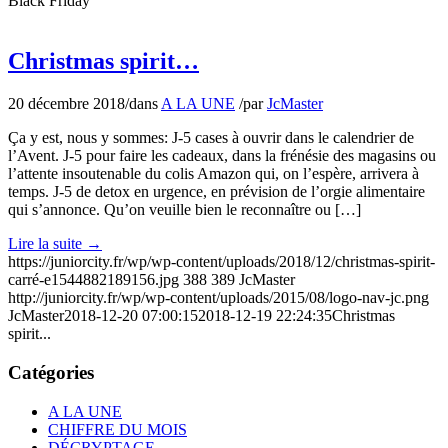
Black Friday
Christmas spirit…
20 décembre 2018
/
dans
A LA UNE
/
par
JcMaster
Ça y est, nous y sommes: J-5 cases à ouvrir dans le calendrier de
l’Avent. J-5 pour faire les cadeaux, dans la frénésie des magasins ou
l’attente insoutenable du colis Amazon qui, on l’espère, arrivera à
temps. J-5 de detox en urgence, en prévision de l’orgie alimentaire
qui s’annonce. Qu’on veuille bien le reconnaître ou […]
Lire la suite
→
https://juniorcity.fr/wp/wp-content/uploads/2018/12/christmas-spirit-
carré-e1544882189156.jpg
388
389
JcMaster
http://juniorcity.fr/wp/wp-content/uploads/2015/08/logo-nav-jc.png
JcMaster
2018-12-20 07:00:15
2018-12-19 22:24:35
Christmas
spirit...
Catégories
A LA UNE
CHIFFRE DU MOIS
DÉCRYPTAGE