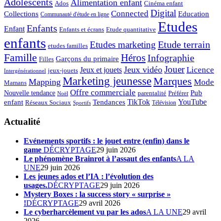
Adolescents
Alimentation enfant
Ados
Cinéma enfant
Digital
Connected
Collections
Education
Communauté d'étude en ligne
Etudes
Enfants
Enfant
Enfants et écrans
Etude quantitative
enfants
Etude terrain
Etudes marketing
etudes familles
Famille
Héros
Infographie
Garçons du primaire
Filles
Jouer
Jeux vidéo
Licence
Jeux et jouets
jeux-jouets
Intergénérationnel
Marketing jeunesse
Marques
Mapping
Mode
Mamans
Offre commerciale
Pub
Nouvelle tendance
Préférer
parentalité
Noël
enfant
TikTok
YouTube
Tendances
Réseaux Sociaux
Télévision
Sportifs
Actualité
Evénements sportifs : le jouet entre (enfin) dans le
game
DÉCRYPTAGE
29 juin 2026
Le phénomène Brainrot à l’assaut des enfants
A LA
UNE
29 juin 2026
Les jeunes ados et l’IA : l’évolution des
usages.
DÉCRYPTAGE
29 juin 2026
Mystery Boxes : la success story « surprise »
!
DÉCRYPTAGE
29 avril 2026
Le cyberharcèlement vu par les ados
A LA UNE
29 avril
2026