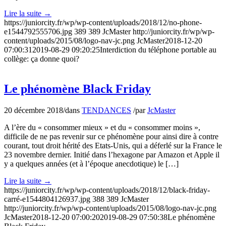
Lire la suite
→
https://juniorcity.fr/wp/wp-content/uploads/2018/12/no-phone-
e1544792555706.jpg
389
389
JcMaster
http://juniorcity.fr/wp/wp-
content/uploads/2015/08/logo-nav-jc.png
JcMaster
2018-12-20
07:00:31
2019-08-29 09:20:25
Interdiction du téléphone portable au
collège: ça donne quoi?
Le phénomène Black Friday
20 décembre 2018
/
dans
TENDANCES
/
par
JcMaster
A l’ère du « consommer mieux » et du « consommer moins »,
difficile de ne pas revenir sur ce phénomène pour ainsi dire à contre
courant, tout droit hérité des Etats-Unis, qui a déferlé sur la France le
23 novembre dernier. Initié dans l’hexagone par Amazon et Apple il
y a quelques années (et à l’époque anecdotique) le […]
Lire la suite
→
https://juniorcity.fr/wp/wp-content/uploads/2018/12/black-friday-
carré-e1544804126937.jpg
388
389
JcMaster
http://juniorcity.fr/wp/wp-content/uploads/2015/08/logo-nav-jc.png
JcMaster
2018-12-20 07:00:20
2019-08-29 07:50:38
Le phénomène