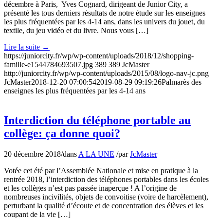
décembre à Paris, Yves Cognard, dirigeant de Junior City, a
présenté les tous derniers résultats de notre étude sur les enseignes
les plus fréquentées par les 4-14 ans, dans les univers du jouet, du
textile, du jeu vidéo et du livre. Nous vous […]
Lire la suite
→
https://juniorcity.fr/wp/wp-content/uploads/2018/12/shopping-
famille-e1544784693507.jpg
389
389
JcMaster
http://juniorcity.fr/wp/wp-content/uploads/2015/08/logo-nav-jc.png
JcMaster
2018-12-20 07:00:54
2019-08-29 09:19:26
Palmarès des
enseignes les plus fréquentées par les 4-14 ans
Interdiction du téléphone portable au
collège: ça donne quoi?
20 décembre 2018
/
dans
A LA UNE
/
par
JcMaster
Votée cet été par l’Assemblée Nationale et mise en pratique à la
rentrée 2018, l’interdiction des téléphones portables dans les écoles
et les collèges n’est pas passée inaperçue ! A l’origine de
nombreuses incivilités, objets de convoitise (voire de harcèlement),
perturbant la qualité d’écoute et de concentration des élèves et les
coupant de la vie […]