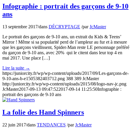
Infographie : portrait des garçons de 9-10
ans
13 septembre 2017
/
dans
DÉCRYPTAGE
/
par
JcMaster
Le portrait des garçons de 9-10 ans, un extrait du Kids & Teens’
Mirror ! Même si sa popularité perd de l’ampleur au fur et à mesure
que les garçons vieillissent, Spider-Man reste LE personnage préféré
du garçon de 9-10 ans, avec 20% qui le citent dans leur top 4 en
mai 2017. Une place […]
Lire la suite
→
https://juniorcity.fr/wp/wp-content/uploads/2017/09/Les-garçons-de-
9-10-ans-b-e1505382403712.png
388
389
JcMaster
http://juniorcity.fr/wp/wp-content/uploads/2015/08/logo-nav-jc.png
JcMaster
2017-09-13 09:47:52
2017-09-14 11:25:50
Infographie :
portrait des garçons de 9-10 ans
La folie des Hand Spinners
22 juin 2017
/
dans
TENDANCES
/
par
JcMaster