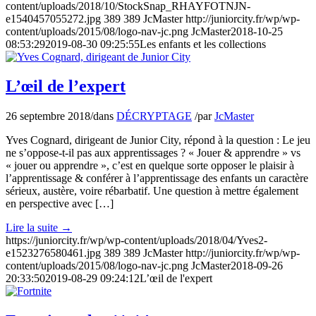
content/uploads/2018/10/StockSnap_RHAYFOTNJN-
e1540457055272.jpg
389
389
JcMaster
http://juniorcity.fr/wp/wp-
content/uploads/2015/08/logo-nav-jc.png
JcMaster
2018-10-25
08:53:29
2019-08-30 09:25:55
Les enfants et les collections
L’œil de l’expert
26 septembre 2018
/
dans
DÉCRYPTAGE
/
par
JcMaster
Yves Cognard, dirigeant de Junior City, répond à la question : Le jeu
ne s’oppose-t-il pas aux apprentissages ? « Jouer & apprendre » vs
« jouer ou apprendre », c’est en quelque sorte opposer le plaisir à
l’apprentissage & conférer à l’apprentissage des enfants un caractère
sérieux, austère, voire rébarbatif. Une question à mettre également
en perspective avec […]
Lire la suite
→
https://juniorcity.fr/wp/wp-content/uploads/2018/04/Yves2-
e1523276580461.jpg
389
389
JcMaster
http://juniorcity.fr/wp/wp-
content/uploads/2015/08/logo-nav-jc.png
JcMaster
2018-09-26
20:33:50
2019-08-29 09:24:12
L’œil de l'expert