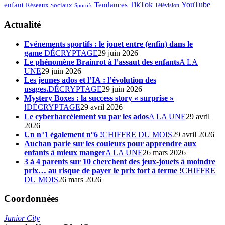
enfant
TikTok
YouTube
Tendances
Réseaux Sociaux
Télévision
Sportifs
Actualité
Evénements sportifs : le jouet entre (enfin) dans le
game
DÉCRYPTAGE
29 juin 2026
Le phénomène Brainrot à l’assaut des enfants
A LA
UNE
29 juin 2026
Les jeunes ados et l’IA : l’évolution des
usages.
DÉCRYPTAGE
29 juin 2026
Mystery Boxes : la success story « surprise »
!
DÉCRYPTAGE
29 avril 2026
Le cyberharcèlement vu par les ados
A LA UNE
29 avril
2026
Un n°1 également n°6 !
CHIFFRE DU MOIS
29 avril 2026
Auchan parie sur les couleurs pour apprendre aux
enfants à mieux manger
A LA UNE
26 mars 2026
3 à 4 parents sur 10 cherchent des jeux-jouets à moindre
prix… au risque de payer le prix fort à terme !
CHIFFRE
DU MOIS
26 mars 2026
Coordonnées
Junior City