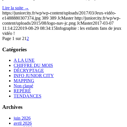
Lire la suite
→
https://juniorcity.fr/wp/wp-content/uploads/2017/03/Jeux-vidéo-
e1488880307374.jpg
389
389
JcMaster
http://juniorcity.fr/wp/wp-
content/uploads/2015/08/logo-nav-jc.png
JcMaster
2017-03-07
11:14:22
2019-08-29 08:34:15
Infographie : les enfants fans de jeux
vidéo !
Page 1 sur 2
1
2
Catégories
A LA UNE
CHIFFRE DU MOIS
DÉCRYPTAGE
INFO JUNIOR CITY
MAPPING
Non classé
REPÉRÉ
TENDANCES
Archives
juin 2026
avril 2026