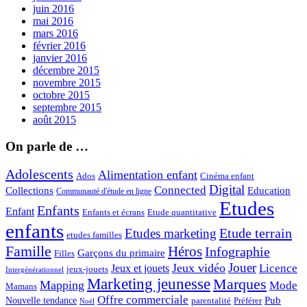
juin 2016
mai 2016
mars 2016
février 2016
janvier 2016
décembre 2015
novembre 2015
octobre 2015
septembre 2015
août 2015
On parle de …
Adolescents
Alimentation enfant
Ados
Cinéma enfant
Digital
Connected
Collections
Education
Communauté d'étude en ligne
Etudes
Enfants
Enfant
Enfants et écrans
Etude quantitative
enfants
Etude terrain
Etudes marketing
etudes familles
Famille
Héros
Infographie
Garçons du primaire
Filles
Jouer
Jeux vidéo
Licence
Jeux et jouets
jeux-jouets
Intergénérationnel
Marketing jeunesse
Marques
Mapping
Mode
Mamans
Offre commerciale
Pub
Nouvelle tendance
Préférer
parentalité
Noël