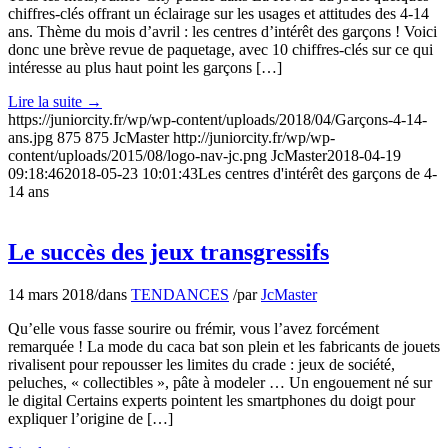
chiffres-clés offrant un éclairage sur les usages et attitudes des 4-14
ans. Thème du mois d’avril : les centres d’intérêt des garçons ! Voici
donc une brève revue de paquetage, avec 10 chiffres-clés sur ce qui
intéresse au plus haut point les garçons […]
Lire la suite
→
https://juniorcity.fr/wp/wp-content/uploads/2018/04/Garçons-4-14-
ans.jpg
875
875
JcMaster
http://juniorcity.fr/wp/wp-
content/uploads/2015/08/logo-nav-jc.png
JcMaster
2018-04-19
09:18:46
2018-05-23 10:01:43
Les centres d'intérêt des garçons de 4-
14 ans
Le succès des jeux transgressifs
14 mars 2018
/
dans
TENDANCES
/
par
JcMaster
Qu’elle vous fasse sourire ou frémir, vous l’avez forcément
remarquée ! La mode du caca bat son plein et les fabricants de jouets
rivalisent pour repousser les limites du crade : jeux de société,
peluches, « collectibles », pâte à modeler … Un engouement né sur
le digital Certains experts pointent les smartphones du doigt pour
expliquer l’origine de […]