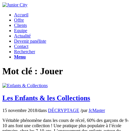
Accueil
Offre
Clients
Equipe
Actualité
Devenir panéliste
Contact
Rechercher
Menu
Mot clé : Jouer
Les Enfants & les Collections
15 novembre 2018
/
dans
DÉCRYPTAGE
/
par
JcMaster
Véritable phénomène dans les cours de récré, 60% des garçons de 9-
10 ans font une collection ! Une pratique plus populaire à l’école
primaire, chez les 7-10 ans. L’engouement des enfants autour du