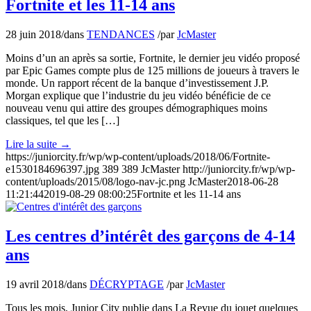
Fortnite et les 11-14 ans
28 juin 2018
/
dans
TENDANCES
/
par
JcMaster
Moins d’un an après sa sortie, Fortnite, le dernier jeu vidéo proposé
par Epic Games compte plus de 125 millions de joueurs à travers le
monde. Un rapport récent de la banque d’investissement J.P.
Morgan explique que l’industrie du jeu vidéo bénéficie de ce
nouveau venu qui attire des groupes démographiques moins
classiques, tel que les […]
Lire la suite
→
https://juniorcity.fr/wp/wp-content/uploads/2018/06/Fortnite-
e1530184696397.jpg
389
389
JcMaster
http://juniorcity.fr/wp/wp-
content/uploads/2015/08/logo-nav-jc.png
JcMaster
2018-06-28
11:21:44
2019-08-29 08:00:25
Fortnite et les 11-14 ans
Les centres d’intérêt des garçons de 4-14
ans
19 avril 2018
/
dans
DÉCRYPTAGE
/
par
JcMaster
Tous les mois, Junior City publie dans La Revue du jouet quelques