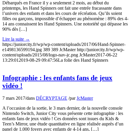
Débarqués en France il y a seulement 2 mois, au début du
printemps, les Hand Spinners ont fait une entrée fracassante dans
l’univers des enfants et dans les cours de récréation. Qu’ils soient
filles ou garçons, impossible d’échapper au phénomène : 89% des 4-
14 ans connaissent les Hand Spinners. Une notoriété qui dépasse les
90% dès […]
Lire la suite
→
https://juniorcity.fr/wp/wp-content/uploads/2017/06/Hand-Spinner-
e1498136599194.jpg
389
389
JcMaster
http://juniorcity.fr/wp/wp-
content/uploads/2015/08/logo-nav-jc.png
JcMaster
2017-06-22
13:29:01
2019-08-29 09:47:56
La folie des Hand Spinners
Infographie : les enfants fans de jeux
vidéo !
7 mars 2017
/
dans
DÉCRYPTAGE
/
par
JcMaster
A l’occasion de la sortie, le 3 mars dernier, de la nouvelle console
Nintendo Switch, Junior City vous présente cette infographie : les
enfants fans de jeux vidéo ! Ces données sont issues du Kids &
Teen’s Mirror, une étude quantitative en ligne réalisée auprès d’un
panel de 1.000 foyers avec enfants de 4-14 ans, […]