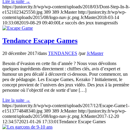
Lire la suite
→
https://juniorcity.fr/wp/wp-content/uploads/2018/03/Dont-Step-In-It-
e1521023425550.jpg
389
389
JcMaster
http://juniorcity.fr/wp/wp-
content/uploads/2015/08/logo-nav-jc.png
JcMaster
2018-03-14
10:33:08
2019-08-29 09:40:00
Le succès des jeux transgressifs
Tendance Escape Games
20 décembre 2017
/
dans
TENDANCES
/
par
JcMaster
Besoin d’évasion en cette fin d’année ? Nous vous dévoilons
quelques ingrédients directement : chiffres clés, avis d’expert et
humour un peu décalé à découvrir ci-dessous. Pour commencer, un
peu de pédagogie. Les Escape Games, Kezako ? Initialement, le
concept provient de l’univers des jeux vidéo. Des jeux à la première
personne où l’objectif est de sortir d’une […]
Lire la suite
→
https://juniorcity.fr/wp/wp-content/uploads/2017/12/Escape-Game1-
e1513774848340.jpg
389
389
JcMaster
http://juniorcity.fr/wp/wp-
content/uploads/2015/08/logo-nav-jc.png
JcMaster
2017-12-20
12:34:57
2021-01-26 17:33:01
Tendance Escape Games