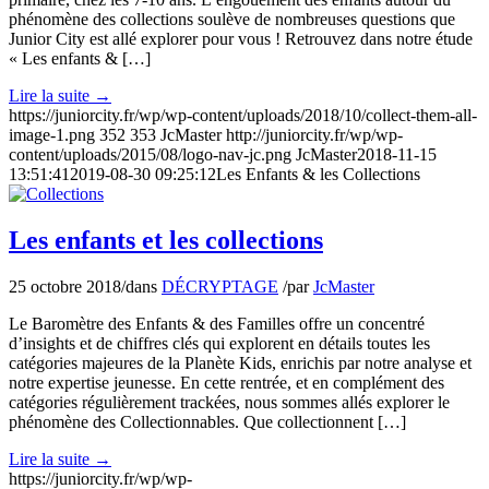
phénomène des collections soulève de nombreuses questions que
Junior City est allé explorer pour vous ! Retrouvez dans notre étude
« Les enfants & […]
Lire la suite
→
https://juniorcity.fr/wp/wp-content/uploads/2018/10/collect-them-all-
image-1.png
352
353
JcMaster
http://juniorcity.fr/wp/wp-
content/uploads/2015/08/logo-nav-jc.png
JcMaster
2018-11-15
13:51:41
2019-08-30 09:25:12
Les Enfants & les Collections
Les enfants et les collections
25 octobre 2018
/
dans
DÉCRYPTAGE
/
par
JcMaster
Le Baromètre des Enfants & des Familles offre un concentré
d’insights et de chiffres clés qui explorent en détails toutes les
catégories majeures de la Planète Kids, enrichis par notre analyse et
notre expertise jeunesse. En cette rentrée, et en complément des
catégories régulièrement trackées, nous sommes allés explorer le
phénomène des Collectionnables. Que collectionnent […]
Lire la suite
→
https://juniorcity.fr/wp/wp-