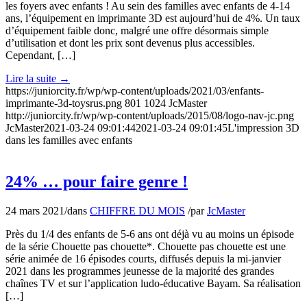
les foyers avec enfants ! Au sein des familles avec enfants de 4-14
ans, l’équipement en imprimante 3D est aujourd’hui de 4%. Un taux
d’équipement faible donc, malgré une offre désormais simple
d’utilisation et dont les prix sont devenus plus accessibles.
Cependant, […]
Lire la suite
→
https://juniorcity.fr/wp/wp-content/uploads/2021/03/enfants-
imprimante-3d-toysrus.png
801
1024
JcMaster
http://juniorcity.fr/wp/wp-content/uploads/2015/08/logo-nav-jc.png
JcMaster
2021-03-24 09:01:44
2021-03-24 09:01:45
L'impression 3D
dans les familles avec enfants
24% … pour faire genre !
24 mars 2021
/
dans
CHIFFRE DU MOIS
/
par
JcMaster
Près du 1/4 des enfants de 5-6 ans ont déjà vu au moins un épisode
de la série Chouette pas chouette*. Chouette pas chouette est une
série animée de 16 épisodes courts, diffusés depuis la mi-janvier
2021 dans les programmes jeunesse de la majorité des grandes
chaînes TV et sur l’application ludo-éducative Bayam. Sa réalisation
[…]