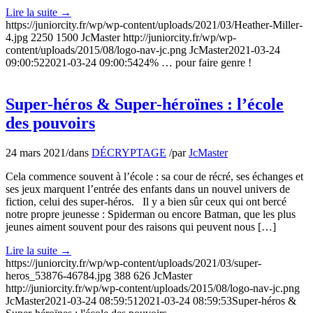
Lire la suite
→
https://juniorcity.fr/wp/wp-content/uploads/2021/03/Heather-Miller-
4.jpg
2250
1500
JcMaster
http://juniorcity.fr/wp/wp-
content/uploads/2015/08/logo-nav-jc.png
JcMaster
2021-03-24
09:00:52
2021-03-24 09:00:54
24% … pour faire genre !
Super-héros & Super-héroïnes : l’école
des pouvoirs
24 mars 2021
/
dans
DÉCRYPTAGE
/
par
JcMaster
Cela commence souvent à l’école : sa cour de récré, ses échanges et
ses jeux marquent l’entrée des enfants dans un nouvel univers de
fiction, celui des super-héros. Il y a bien sûr ceux qui ont bercé
notre propre jeunesse : Spiderman ou encore Batman, que les plus
jeunes aiment souvent pour des raisons qui peuvent nous […]
Lire la suite
→
https://juniorcity.fr/wp/wp-content/uploads/2021/03/super-
heros_53876-46784.jpg
388
626
JcMaster
http://juniorcity.fr/wp/wp-content/uploads/2015/08/logo-nav-jc.png
JcMaster
2021-03-24 08:59:51
2021-03-24 08:59:53
Super-héros &