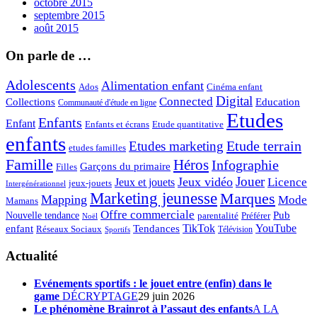
octobre 2015
septembre 2015
août 2015
On parle de …
Adolescents
Alimentation enfant
Ados
Cinéma enfant
Digital
Connected
Collections
Education
Communauté d'étude en ligne
Etudes
Enfants
Enfant
Enfants et écrans
Etude quantitative
enfants
Etude terrain
Etudes marketing
etudes familles
Famille
Héros
Infographie
Garçons du primaire
Filles
Jouer
Jeux vidéo
Licence
Jeux et jouets
jeux-jouets
Intergénérationnel
Marketing jeunesse
Marques
Mapping
Mode
Mamans
Offre commerciale
Pub
Nouvelle tendance
Préférer
parentalité
Noël
enfant
TikTok
YouTube
Tendances
Réseaux Sociaux
Télévision
Sportifs
Actualité
Evénements sportifs : le jouet entre (enfin) dans le
game
DÉCRYPTAGE
29 juin 2026
Le phénomène Brainrot à l’assaut des enfants
A LA