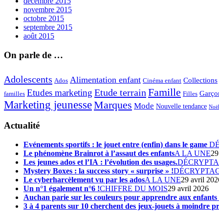
décembre 2015
novembre 2015
octobre 2015
septembre 2015
août 2015
On parle de …
Adolescents
Alimentation enfant
Collections
Ados
Cinéma enfant
Famille
Etude terrain
Etudes marketing
Garço
Filles
familles
Marketing jeunesse
Marques
Mode
Nouvelle tendance
Noë
Actualité
Evénements sportifs : le jouet entre (enfin) dans le game
D
Le phénomène Brainrot à l’assaut des enfants
A LA UNE
29
Les jeunes ados et l’IA : l’évolution des usages.
DÉCRYPT
Mystery Boxes : la success story « surprise » !
DÉCRYPTA
Le cyberharcèlement vu par les ados
A LA UNE
29 avril 202
Un n°1 également n°6 !
CHIFFRE DU MOIS
29 avril 2026
Auchan parie sur les couleurs pour apprendre aux enfant
3 à 4 parents sur 10 cherchent des jeux-jouets à moindre pr