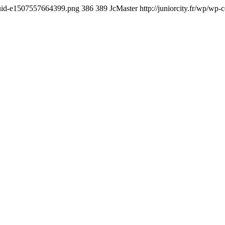
Fluid-e1507557664399.png
386
389
JcMaster
http://juniorcity.fr/wp/wp