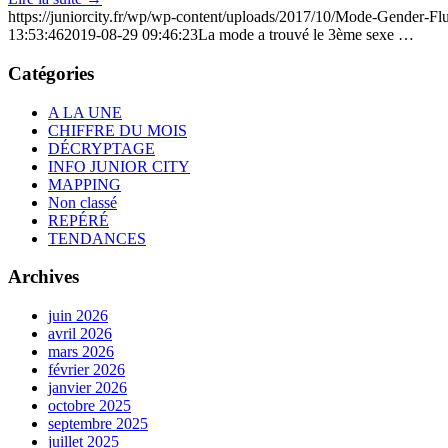
https://juniorcity.fr/wp/wp-content/uploads/2017/10/Mode-Gender-
13:53:46
2019-08-29 09:46:23
La mode a trouvé le 3ème sexe …
Catégories
A LA UNE
CHIFFRE DU MOIS
DÉCRYPTAGE
INFO JUNIOR CITY
MAPPING
Non classé
REPÉRÉ
TENDANCES
Archives
juin 2026
avril 2026
mars 2026
février 2026
janvier 2026
octobre 2025
septembre 2025
juillet 2025