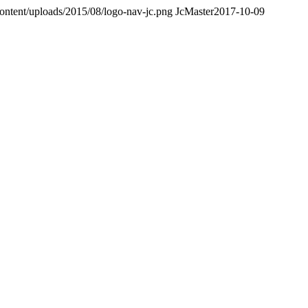
-content/uploads/2015/08/logo-nav-jc.png
JcMaster
2017-10-09