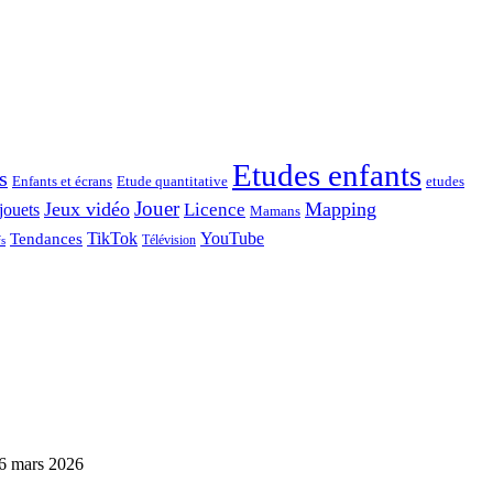
Etudes enfants
s
Enfants et écrans
Etude quantitative
etudes
Jouer
Jeux vidéo
Mapping
Licence
jouets
Mamans
TikTok
YouTube
Tendances
Télévision
fs
6 mars 2026