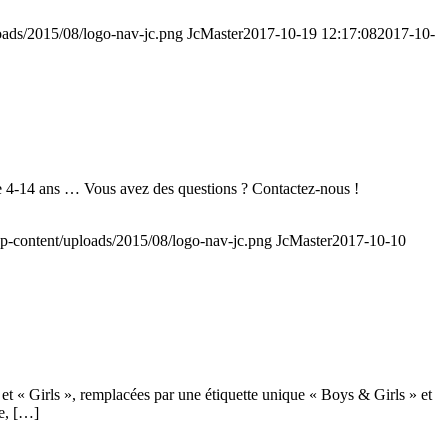
loads/2015/08/logo-nav-jc.png
JcMaster
2017-10-19 12:17:08
2017-10-
 4-14 ans … Vous avez des questions ? Contactez-nous !
/wp-content/uploads/2015/08/logo-nav-jc.png
JcMaster
2017-10-10
et « Girls », remplacées par une étiquette unique « Boys & Girls » et
xe, […]