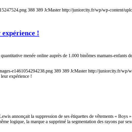
8415247524.png
388
389
JcMaster
http://juniorcity.fr/wp/wp-content/up
 expérience !
 quantitative menée online auprès de 1.000 binômes mamans-enfants de
oignages-e1461054294238.png
389
389
JcMaster
http://juniorcity.fr/wp
leur expérience !
ewis annonçait la suppression de ses étiquettes de vêtements « Boys » 
e même logique, la marque a supprimé la segmentation des rayons par se