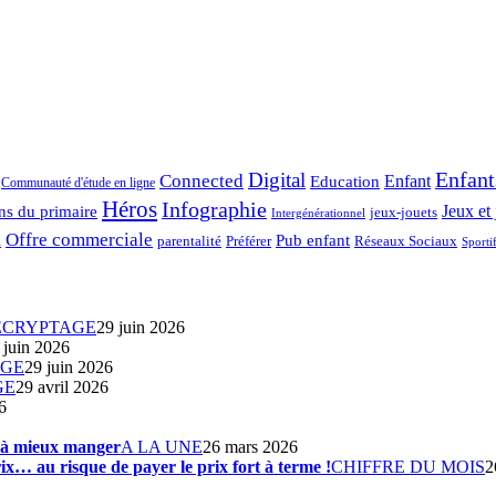
Enfant
Digital
Connected
Enfant
Education
Communauté d'étude en ligne
Héros
Infographie
ns du primaire
Jeux et 
jeux-jouets
Intergénérationnel
Offre commerciale
Pub enfant
Préférer
parentalité
Réseaux Sociaux
l
Sporti
ÉCRYPTAGE
29 juin 2026
 juin 2026
AGE
29 juin 2026
GE
29 avril 2026
6
s à mieux manger
A LA UNE
26 mars 2026
ix… au risque de payer le prix fort à terme !
CHIFFRE DU MOIS
2