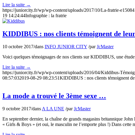
Lire la suite
→
https://juniorcity.fr/wp/wp-content/uploads/2017/10/La-fratrie-e150
19 14:24:44
Infographie : la fratrie
KIDDIBUS : nos clients témoignent de leur
10 octobre 2017
/
dans
INFO JUNIOR CITY
/
par
JcMaster
Voici quelques témoignages de nos clients sur KIDDIBUS, une étude
Lire la suite
→
https://juniorcity.fr/wp/wp-content/uploads/2016/04/Kiddibus-Tém
08:57:03
2019-08-29 08:23:51
KIDDIBUS : nos clients témoignent de 
La mode a trouvé le 3ème sexe …
9 octobre 2017
/
dans
A LA UNE
/
par
JcMaster
En septembre dernier, la chaîne de grands magasins britannique John L
« Girls & Boys » (et oui, le masculin ne l’emporte plus !) Dans cett
Lire la suite
→