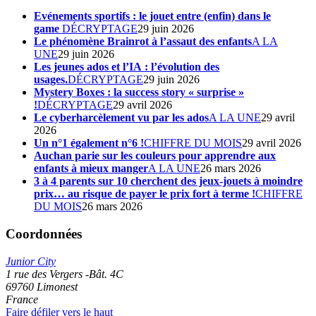
Evénements sportifs : le jouet entre (enfin) dans le
game
DÉCRYPTAGE
29 juin 2026
Le phénomène Brainrot à l’assaut des enfants
A LA
UNE
29 juin 2026
Les jeunes ados et l’IA : l’évolution des
usages.
DÉCRYPTAGE
29 juin 2026
Mystery Boxes : la success story « surprise »
!
DÉCRYPTAGE
29 avril 2026
Le cyberharcèlement vu par les ados
A LA UNE
29 avril
2026
Un n°1 également n°6 !
CHIFFRE DU MOIS
29 avril 2026
Auchan parie sur les couleurs pour apprendre aux
enfants à mieux manger
A LA UNE
26 mars 2026
3 à 4 parents sur 10 cherchent des jeux-jouets à moindre
prix… au risque de payer le prix fort à terme !
CHIFFRE
DU MOIS
26 mars 2026
Coordonnées
Junior City
1 rue des Vergers -Bât. 4C
69760
Limonest
France
Faire défiler vers le haut