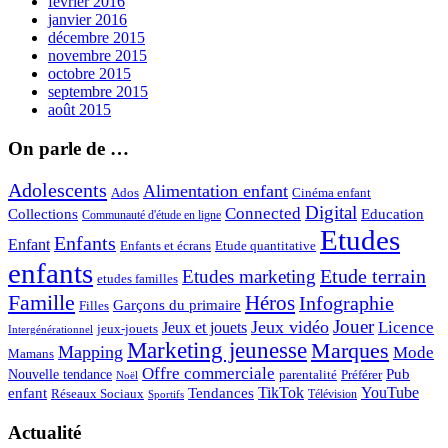
février 2016
janvier 2016
décembre 2015
novembre 2015
octobre 2015
septembre 2015
août 2015
On parle de …
Adolescents
Alimentation enfant
Ados
Cinéma enfant
Digital
Connected
Collections
Education
Communauté d'étude en ligne
Etudes
Enfants
Enfant
Enfants et écrans
Etude quantitative
enfants
Etude terrain
Etudes marketing
etudes familles
Famille
Héros
Infographie
Garçons du primaire
Filles
Jouer
Jeux vidéo
Licence
Jeux et jouets
jeux-jouets
Intergénérationnel
Marketing jeunesse
Marques
Mapping
Mode
Mamans
Offre commerciale
Pub
Nouvelle tendance
Préférer
parentalité
Noël
enfant
TikTok
YouTube
Tendances
Réseaux Sociaux
Télévision
Sportifs
Actualité