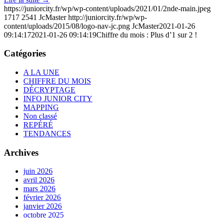
https://juniorcity.fr/wp/wp-content/uploads/2021/01/2nde-main.jpeg
1717
2541
JcMaster
http://juniorcity.fr/wp/wp-
content/uploads/2015/08/logo-nav-jc.png
JcMaster
2021-01-26
09:14:17
2021-01-26 09:14:19
Chiffre du mois : Plus d’1 sur 2 !
Catégories
A LA UNE
CHIFFRE DU MOIS
DÉCRYPTAGE
INFO JUNIOR CITY
MAPPING
Non classé
REPÉRÉ
TENDANCES
Archives
juin 2026
avril 2026
mars 2026
février 2026
janvier 2026
octobre 2025