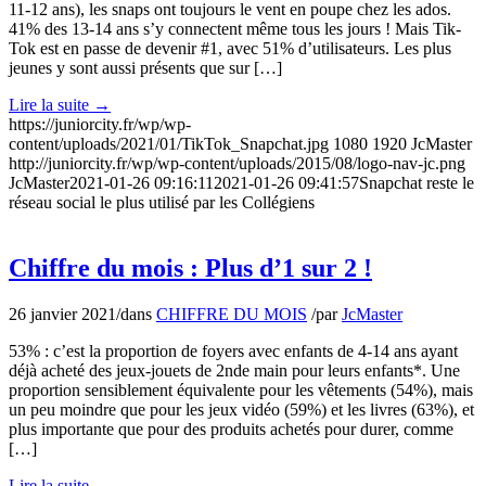
11-12 ans), les snaps ont toujours le vent en poupe chez les ados.
41% des 13-14 ans s’y connectent même tous les jours ! Mais Tik-
Tok est en passe de devenir #1, avec 51% d’utilisateurs. Les plus
jeunes y sont aussi présents que sur […]
Lire la suite
→
https://juniorcity.fr/wp/wp-
content/uploads/2021/01/TikTok_Snapchat.jpg
1080
1920
JcMaster
http://juniorcity.fr/wp/wp-content/uploads/2015/08/logo-nav-jc.png
JcMaster
2021-01-26 09:16:11
2021-01-26 09:41:57
Snapchat reste le
réseau social le plus utilisé par les Collégiens
Chiffre du mois : Plus d’1 sur 2 !
26 janvier 2021
/
dans
CHIFFRE DU MOIS
/
par
JcMaster
53% : c’est la proportion de foyers avec enfants de 4-14 ans ayant
déjà acheté des jeux-jouets de 2nde main pour leurs enfants*. Une
proportion sensiblement équivalente pour les vêtements (54%), mais
un peu moindre que pour les jeux vidéo (59%) et les livres (63%), et
plus importante que pour des produits achetés pour durer, comme
[…]
Lire la suite
→