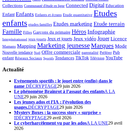
Digital
Connected
Collections
Education
Communauté d'étude en ligne
Etudes
Enfants
Enfant
Enfants et écrans
Etude quantitative
enfants
Etude terrain
Etudes marketing
etudes familles
Famille
Héros
Infographie
Garçons du primaire
Filles
Jouer
Jeux vidéo
Licence
Jeux et jouets
jeux-jouets
Intergénérationnel
Marketing jeunesse
Marques
Mapping
Mode
Mamans
Offre commerciale
Pub
Nouvelle tendance
Préférer
parentalité
Noël
enfant
TikTok
YouTube
Tendances
Réseaux Sociaux
Télévision
Sportifs
Actualité
Evénements sportifs : le jouet entre (enfin) dans le
game
DÉCRYPTAGE
29 juin 2026
Le phénomène Brainrot à l’assaut des enfants
A LA
UNE
29 juin 2026
Les jeunes ados et l’IA : l’évolution des
usages.
DÉCRYPTAGE
29 juin 2026
Mystery Boxes : la success story « surprise »
!
DÉCRYPTAGE
29 avril 2026
Le cyberharcèlement vu par les ados
A LA UNE
29 avril
2026