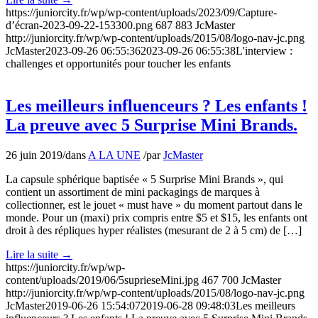
https://juniorcity.fr/wp/wp-content/uploads/2023/09/Capture-
d’écran-2023-09-22-153300.png
687
883
JcMaster
http://juniorcity.fr/wp/wp-content/uploads/2015/08/logo-nav-jc.png
JcMaster
2023-09-26 06:55:36
2023-09-26 06:55:38
L'interview :
challenges et opportunités pour toucher les enfants
Les meilleurs influenceurs ? Les enfants !
La preuve avec 5 Surprise Mini Brands.
26 juin 2019
/
dans
A LA UNE
/
par
JcMaster
La capsule sphérique baptisée « 5 Surprise Mini Brands », qui
contient un assortiment de mini packagings de marques à
collectionner, est le jouet « must have » du moment partout dans le
monde. Pour un (maxi) prix compris entre $5 et $15, les enfants ont
droit à des répliques hyper réalistes (mesurant de 2 à 5 cm) de […]
Lire la suite
→
https://juniorcity.fr/wp/wp-
content/uploads/2019/06/5suprieseMini.jpg
467
700
JcMaster
http://juniorcity.fr/wp/wp-content/uploads/2015/08/logo-nav-jc.png
JcMaster
2019-06-26 15:54:07
2019-06-28 09:48:03
Les meilleurs