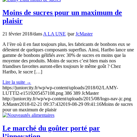
Moins de sucres pour un maximum de
plaisir
21 février 2018
/
dans
A LA UNE
/
par
JcMaster
A l’ère où il en faut toujours plus, les fabricants de bonbons eux se
délestent de quelques composants superflus. Ainsi, Haribo lance une
gamme de bonbons gélifiés avec 30% de sucres en moins que la
moyenne des produits. Moins de sucres c’est bien mais nos
friandises favorites auront-elles toujours le même goût ? Chez
Haribo, le sucre […]
Lire la suite
→
https://juniorcity.fr/wp/wp-content/uploads/2018/02/LAMY-
LUTTI2-e1519205457108.png
386
389
JcMaster
http://juniorcity.fr/wp/wp-content/uploads/2015/08/logo-nav-jc.png
JcMaster
2018-02-21 09:37:43
2019-08-29 09:41:16
Moins de sucres
pour un maximum de plaisir
Le marché du goûter porté par
l’innovation