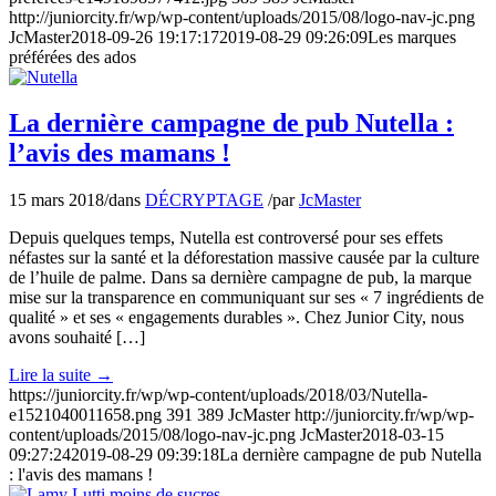
http://juniorcity.fr/wp/wp-content/uploads/2015/08/logo-nav-jc.png
JcMaster
2018-09-26 19:17:17
2019-08-29 09:26:09
Les marques
préférées des ados
La dernière campagne de pub Nutella :
l’avis des mamans !
15 mars 2018
/
dans
DÉCRYPTAGE
/
par
JcMaster
Depuis quelques temps, Nutella est controversé pour ses effets
néfastes sur la santé et la déforestation massive causée par la culture
de l’huile de palme. Dans sa dernière campagne de pub, la marque
mise sur la transparence en communiquant sur ses « 7 ingrédients de
qualité » et ses « engagements durables ». Chez Junior City, nous
avons souhaité […]
Lire la suite
→
https://juniorcity.fr/wp/wp-content/uploads/2018/03/Nutella-
e1521040011658.png
391
389
JcMaster
http://juniorcity.fr/wp/wp-
content/uploads/2015/08/logo-nav-jc.png
JcMaster
2018-03-15
09:27:24
2019-08-29 09:39:18
La dernière campagne de pub Nutella
: l'avis des mamans !