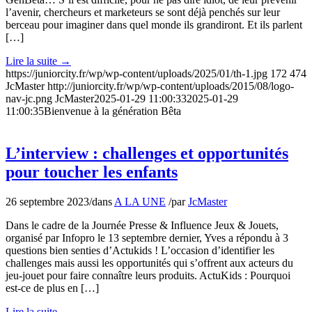
l’avenir, chercheurs et marketeurs se sont déjà penchés sur leur
berceau pour imaginer dans quel monde ils grandiront. Et ils parlent
[…]
Lire la suite
→
https://juniorcity.fr/wp/wp-content/uploads/2025/01/th-1.jpg
172
474
JcMaster
http://juniorcity.fr/wp/wp-content/uploads/2015/08/logo-
nav-jc.png
JcMaster
2025-01-29 11:00:33
2025-01-29
11:00:35
Bienvenue à la génération Bêta
L’interview : challenges et opportunités
pour toucher les enfants
26 septembre 2023
/
dans
A LA UNE
/
par
JcMaster
Dans le cadre de la Journée Presse & Influence Jeux & Jouets,
organisé par Infopro le 13 septembre dernier, Yves a répondu à 3
questions bien senties d’Actukids ! L’occasion d’identifier les
challenges mais aussi les opportunités qui s’offrent aux acteurs du
jeu-jouet pour faire connaître leurs produits. ActuKids : Pourquoi
est-ce de plus en […]
Lire la suite
→