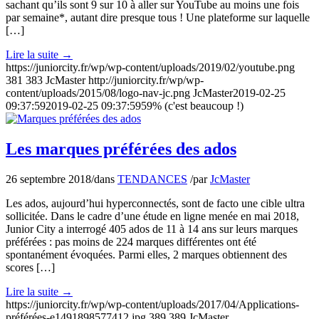
sachant qu’ils sont 9 sur 10 à aller sur YouTube au moins une fois
par semaine*, autant dire presque tous ! Une plateforme sur laquelle
[…]
Lire la suite
→
https://juniorcity.fr/wp/wp-content/uploads/2019/02/youtube.png
381
383
JcMaster
http://juniorcity.fr/wp/wp-
content/uploads/2015/08/logo-nav-jc.png
JcMaster
2019-02-25
09:37:59
2019-02-25 09:37:59
59% (c'est beaucoup !)
Les marques préférées des ados
26 septembre 2018
/
dans
TENDANCES
/
par
JcMaster
Les ados, aujourd’hui hyperconnectés, sont de facto une cible ultra
sollicitée. Dans le cadre d’une étude en ligne menée en mai 2018,
Junior City a interrogé 405 ados de 11 à 14 ans sur leurs marques
préférées : pas moins de 224 marques différentes ont été
spontanément évoquées. Parmi elles, 2 marques obtiennent des
scores […]
Lire la suite
→
https://juniorcity.fr/wp/wp-content/uploads/2017/04/Applications-
préférées-e1491898577412.jpg
389
389
JcMaster