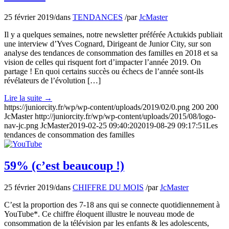
25 février 2019
/
dans
TENDANCES
/
par
JcMaster
Il y a quelques semaines, notre newsletter préférée Actukids publiait
une interview d’Yves Cognard, Dirigeant de Junior City, sur son
analyse des tendances de consommation des familles en 2018 et sa
vision de celles qui risquent fort d’impacter l’année 2019. On
partage ! En quoi certains succès ou échecs de l’année sont-ils
révélateurs de l’évolution […]
Lire la suite
→
https://juniorcity.fr/wp/wp-content/uploads/2019/02/0.png
200
200
JcMaster
http://juniorcity.fr/wp/wp-content/uploads/2015/08/logo-
nav-jc.png
JcMaster
2019-02-25 09:40:20
2019-08-29 09:17:51
Les
tendances de consommation des familles
59% (c’est beaucoup !)
25 février 2019
/
dans
CHIFFRE DU MOIS
/
par
JcMaster
C’est la proportion des 7-18 ans qui se connecte quotidiennement à
YouTube*. Ce chiffre éloquent illustre le nouveau mode de
consommation de la télévision par les enfants & les adolescents,