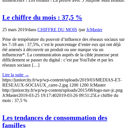
influenceurs ? Les enfants ! La preuve avec 5 Surprise Mini Brands.
Le chiffre du mois : 37,5 %
25 mars 2019
/
dans
CHIFFRE DU MOIS
/
par
JcMaster
Prise de température du pouvoir d’influence des réseaux sociaux sur
les 7-18 ans : 37,5%, c’est le pourcentage d’entre eux qui ont déjà
été amenés à découvrir un produit ou une marque via un
influenceur*. La communication auprès de la cible jeunesse peut
difficilement se passer du digital : c’est par YouTube et par les
réseaux sociaux […]
Lire la suite
→
https://juniorcity.fr/wp/wp-content/uploads/2019/03/MEDIAS-ET-
RESEAUX-SOCIAUX_carre-2.jpg
1200
1200
JcMaster
http://juniorcity.fr/wp/wp-content/uploads/2015/08/logo-nav-jc.png
JcMaster
2019-03-25 19:17:40
2019-03-26 09:51:25
Le chiffre du
mois : 37,5 %
Les tendances de consommation des
familles