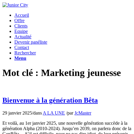
Accueil
Offre
Clients
Equipe
Actualité
Devenir panéliste
Contact
Rechercher
Menu
Mot clé : Marketing jeunesse
Bienvenue à la génération Bêta
29 janvier 2025
/
dans
A LA UNE
/
par
JcMaster
Et voilà, au 1er janvier 2025, une nouvelle génération succède à la
génération Alpha (2010-2024). Jusqu’en 2039, on parlera donc de la
GenBêta… S’il est difficile, pour ne pas dire idiot, de leur prévenir