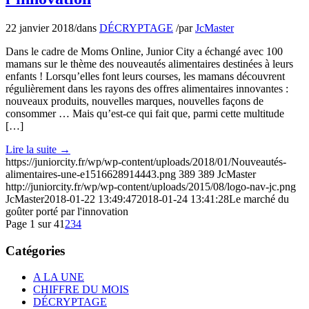
22 janvier 2018
/
dans
DÉCRYPTAGE
/
par
JcMaster
Dans le cadre de Moms Online, Junior City a échangé avec 100
mamans sur le thème des nouveautés alimentaires destinées à leurs
enfants ! Lorsqu’elles font leurs courses, les mamans découvrent
régulièrement dans les rayons des offres alimentaires innovantes :
nouveaux produits, nouvelles marques, nouvelles façons de
consommer … Mais qu’est-ce qui fait que, parmi cette multitude
[…]
Lire la suite
→
https://juniorcity.fr/wp/wp-content/uploads/2018/01/Nouveautés-
alimentaires-une-e1516628914443.png
389
389
JcMaster
http://juniorcity.fr/wp/wp-content/uploads/2015/08/logo-nav-jc.png
JcMaster
2018-01-22 13:49:47
2018-01-24 13:41:28
Le marché du
goûter porté par l'innovation
Page 1 sur 4
1
2
3
4
Catégories
A LA UNE
CHIFFRE DU MOIS
DÉCRYPTAGE