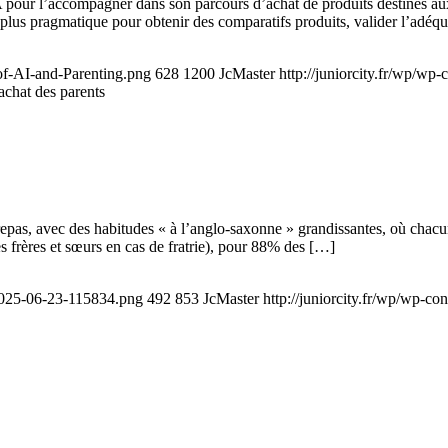
A pour l’accompagner dans son parcours d’achat de produits destinés aux
e plus pragmatique pour obtenir des comparatifs produits, valider l’adéq
-of-AI-and-Parenting.png
628
1200
JcMaster
http://juniorcity.fr/wp/wp
'achat des parents
repas, avec des habitudes « à l’anglo-saxonne » grandissantes, où chacun
es frères et sœurs en cas de fratrie), pour 88% des […]
-2025-06-23-115834.png
492
853
JcMaster
http://juniorcity.fr/wp/wp-co