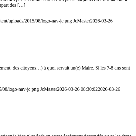
lupart des […]
ontent/uploads/2015/08/logo-nav-jc.png
JcMaster
2026-03-26
ment, des citoyens…) à quoi servait un(e) Maire. Si les 7-8 ans sont
15/08/logo-nav-jc.png
JcMaster
2026-03-26 08:30:02
2026-03-26