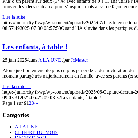
Plus d’un parent sur deux (54%) avec enfants de 0 à 11 ans utilise l’I
trouver des idées cadeaux, pour s’inspirer, mais aussi de façon encor
Lire la suite
→
https://juniorcity.fr/wp/wp-content/uploads/2025/07/The-Intersection
08:57:49
2025-07-30 08:57:50
Quand l'IA s'invite dans les pratiques d
Les enfants, à table !
25 juin 2025
/
dans
A LA UNE
/
par
JcMaster
Alors que l’on entend de plus en plus parler de la déstructuration des 
moment partagé très majoritairement en famille, avec ses parents (et s
Lire la suite
→
https://juniorcity.fr/wp/wp-content/uploads/2025/06/Capture-decran
09:03:31
2025-06-25 09:03:32
Les enfants, à table !
Page 1 sur 9
1
2
3
›
»
Catégories
A LA UNE
CHIFFRE DU MOIS
DÉCRYPTAGE