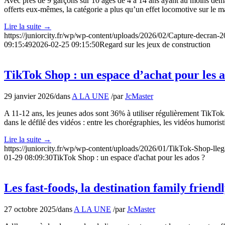
Avec près de 9 garçons sur 10 âgés de 4 à 14 ans ayant au moins dem
offerts eux-mêmes, la catégorie a plus qu’un effet locomotive sur le m
Lire la suite
→
https://juniorcity.fr/wp/wp-content/uploads/2026/02/Capture-decran
09:15:49
2026-02-25 09:15:50
Regard sur les jeux de construction
TikTok Shop : un espace d’achat pour les a
29 janvier 2026
/
dans
A LA UNE
/
par
JcMaster
A 11-12 ans, les jeunes ados sont 36% à utiliser régulièrement TikTo
dans le défilé des vidéos : entre les chorégraphies, les vidéos humori
Lire la suite
→
https://juniorcity.fr/wp/wp-content/uploads/2026/01/TikTok-Shop-lle
01-29 08:09:30
TikTok Shop : un espace d'achat pour les ados ?
Les fast-foods, la destination family friend
27 octobre 2025
/
dans
A LA UNE
/
par
JcMaster