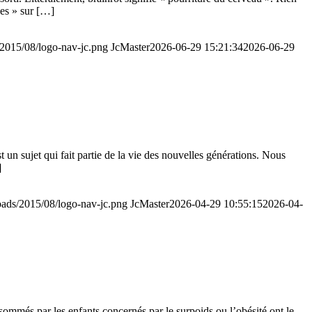
les » sur […]
s/2015/08/logo-nav-jc.png
JcMaster
2026-06-29 15:21:34
2026-06-29
t un sujet qui fait partie de la vie des nouvelles générations. Nous
]
loads/2015/08/logo-nav-jc.png
JcMaster
2026-04-29 10:55:15
2026-04-
onsommés par les enfants concernés par le surpoids ou l’obésité ont le