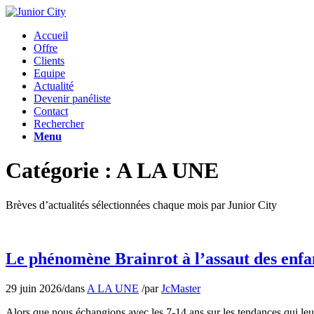
Accueil
Offre
Clients
Equipe
Actualité
Devenir panéliste
Contact
Rechercher
Menu
Catégorie : A LA UNE
Brèves d’actualités sélectionnées chaque mois par Junior City
Le phénomène Brainrot à l’assaut des enfa
29 juin 2026
/
dans
A LA UNE
/
par
JcMaster
Alors que nous échangions avec les 7-14 ans sur les tendances qui leur 