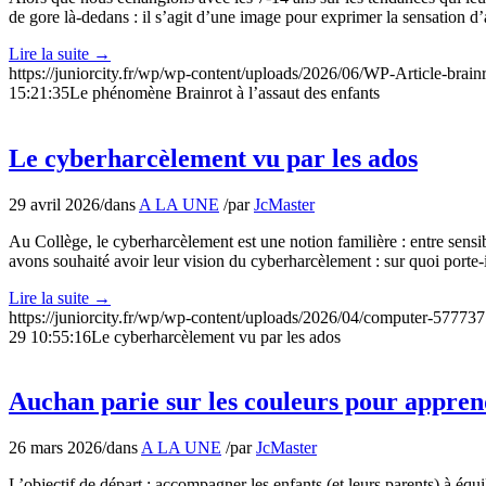
de gore là-dedans : il s’agit d’une image pour exprimer la sensation d’
Lire la suite
→
https://juniorcity.fr/wp/wp-content/uploads/2026/06/WP-Article-brain
15:21:35
Le phénomène Brainrot à l’assaut des enfants
Le cyberharcèlement vu par les ados
29 avril 2026
/
dans
A LA UNE
/
par
JcMaster
Au Collège, le cyberharcèlement est une notion familière : entre sensibi
avons souhaité avoir leur vision du cyberharcèlement : sur quoi porte-
Lire la suite
→
https://juniorcity.fr/wp/wp-content/uploads/2026/04/computer-5777
29 10:55:16
Le cyberharcèlement vu par les ados
Auchan parie sur les couleurs pour appre
26 mars 2026
/
dans
A LA UNE
/
par
JcMaster
L’objectif de départ : accompagner les enfants (et leurs parents) à équi