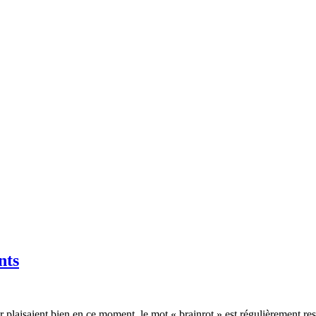
nts
plaisaient bien en ce moment, le mot « brainrot » est régulièrement ress