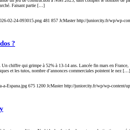
andé un jeu de construction à Noël 2025, sans compter le nombre de pa
arché. Faisant partie […]
-2026-02-24-093015.png
481
857
JcMaster
http://juniorcity.fr/wp/wp-c
dos ?
k. Un chiffre qui grimpe à 52% à 13-14 ans. Lancée fin mars en France, 
stiques et les tutos, nombre d’annonces commerciales pointent le nez […
ga-a-Espana.jpg
675
1200
JcMaster
http://juniorcity.fr/wp/wp-content/
ly