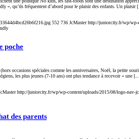
fichent une politique No kids, les fast-foods sont une destination appréc
ly », qu’ils fréquentent d’abord pour le plaisir des enfants. Un plaisir
7833644d4bcd26b6f216.jpg
552
736
JcMaster
http://juniorcity.fr/wp/w
endly
de poche
 (hors occasions spéciales comme les anniversaires, Noël, la petite sou
légiens, les plus jeunes (7-10 ans) ont plus tendance à recevoir « une [
JcMaster
http://juniorcity.fr/wp/wp-content/uploads/2015/08/logo-nav-j
hat des parents