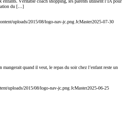
 enfants. Véritable coach shopping, les parents utilisent l’IA pour
uation du […]
-content/uploads/2015/08/logo-nav-jc.png
JcMaster
2025-07-30
 mangerait quand il veut, le repas du soir chez l’enfant reste un
ntent/uploads/2015/08/logo-nav-jc.png
JcMaster
2025-06-25