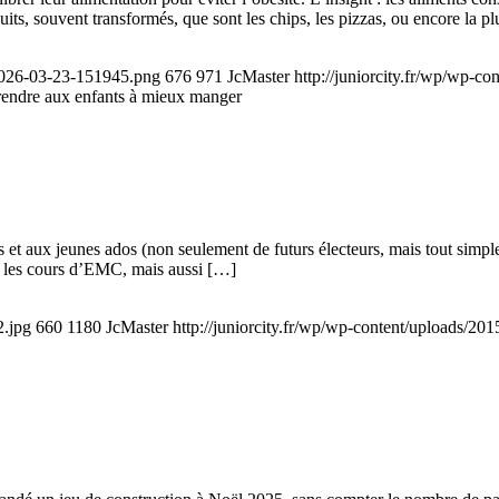
ts, souvent transformés, que sont les chips, les pizzas, ou encore la p
-2026-03-23-151945.png
676
971
JcMaster
http://juniorcity.fr/wp/wp-c
rendre aux enfants à mieux manger
 et aux jeunes ados (non seulement de futurs électeurs, mais tout simple
s : les cours d’EMC, mais aussi […]
2.jpg
660
1180
JcMaster
http://juniorcity.fr/wp/wp-content/uploads/20