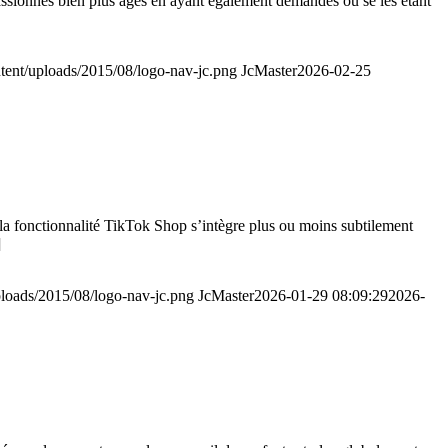
ssionnés bien plus âgés en ayant également demandés ou se les étant
ontent/uploads/2015/08/logo-nav-jc.png
JcMaster
2026-02-25
la fonctionnalité TikTok Shop s’intègre plus ou moins subtilement
]
uploads/2015/08/logo-nav-jc.png
JcMaster
2026-01-29 08:09:29
2026-