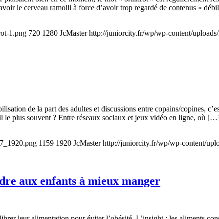
avoir le cerveau ramolli à force d’avoir trop regardé de contenus « débi
rot-1.png
720
1280
JcMaster
http://juniorcity.fr/wp/wp-content/upload
lisation de la part des adultes et discussions entre copains/copines, c’es
il le plus souvent ? Entre réseaux sociaux et jeux vidéo en ligne, où […
377_1920.png
1159
1920
JcMaster
http://juniorcity.fr/wp/wp-content/up
ndre aux enfants à mieux manger
librer leur alimentation pour éviter l’obésité. L’insight : les aliments c