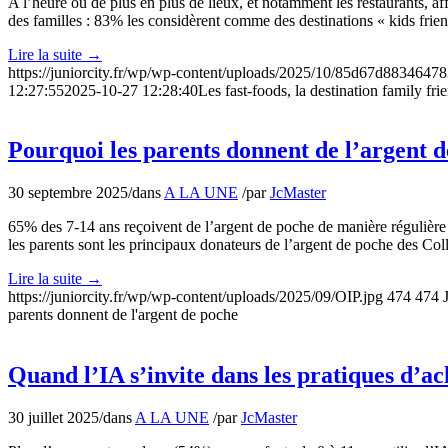
A l’heure où de plus en plus de lieux, et notamment les restaurants, af
des familles : 83% les considèrent comme des destinations « kids friend
Lire la suite
→
https://juniorcity.fr/wp/wp-content/uploads/2025/10/85d67d883464
12:27:55
2025-10-27 12:28:40
Les fast-foods, la destination family fri
Pourquoi les parents donnent de l’argent 
30 septembre 2025
/
dans
A LA UNE
/
par
JcMaster
65% des 7-14 ans reçoivent de l’argent de poche de manière régulière
les parents sont les principaux donateurs de l’argent de poche des Col
Lire la suite
→
https://juniorcity.fr/wp/wp-content/uploads/2025/09/OIP.jpg
474
474
parents donnent de l'argent de poche
Quand l’IA s’invite dans les pratiques d’ac
30 juillet 2025
/
dans
A LA UNE
/
par
JcMaster