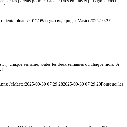
iée par les parents pour leur accueil des enfants et plus globalement
 […]
p-content/uploads/2015/08/logo-nav-jc.png
JcMaster
2025-10-27
ris…), chaque semaine, toutes les deux semaines ou chaque mois. Si
…]
c.png
JcMaster
2025-09-30 07:29:28
2025-09-30 07:29:29
Pourquoi les