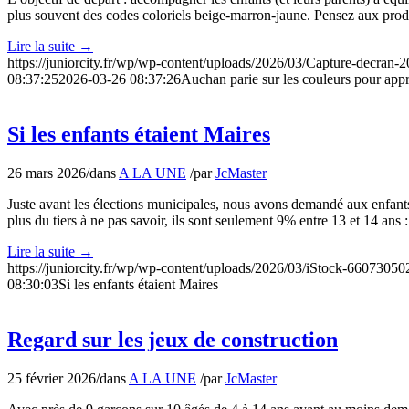
plus souvent des codes coloriels beige-marron-jaune. Pensez aux produi
Lire la suite
→
https://juniorcity.fr/wp/wp-content/uploads/2026/03/Capture-decran
08:37:25
2026-03-26 08:37:26
Auchan parie sur les couleurs pour app
Si les enfants étaient Maires
26 mars 2026
/
dans
A LA UNE
/
par
JcMaster
Juste avant les élections municipales, nous avons demandé aux enfants
plus du tiers à ne pas savoir, ils sont seulement 9% entre 13 et 14 an
Lire la suite
→
https://juniorcity.fr/wp/wp-content/uploads/2026/03/iStock-66073050
08:30:03
Si les enfants étaient Maires
Regard sur les jeux de construction
25 février 2026
/
dans
A LA UNE
/
par
JcMaster