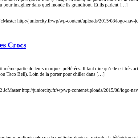
au pour imaginer dans quel monde ils grandiront. Et ils parlent […]
JcMaster
http://juniorcity.fr/wp/wp-content/uploads/2015/08/logo-nav-j
les Crocs
 même partie de leurs marques préférées. Il faut dire qu’elle est très ac
ou Taco Bell). Loin de la porter pour chiller dans […]
2
JcMaster
http://juniorcity.fr/wp/wp-content/uploads/2015/08/logo-nav
ontenus audiovisuels sur de multiples devices, regarder la télévision est