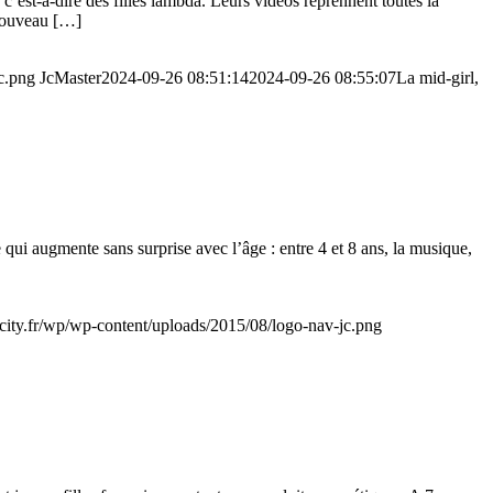
c’est-à-dire des filles lambda. Leurs vidéos reprennent toutes la
 nouveau […]
jc.png
JcMaster
2024-09-26 08:51:14
2024-09-26 08:55:07
La mid-girl,
qui augmente sans surprise avec l’âge : entre 4 et 8 ans, la musique,
orcity.fr/wp/wp-content/uploads/2015/08/logo-nav-jc.png