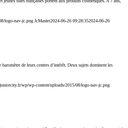
t jeunes filles françaises portent aux produits cosmétiques. A 7 ans,
/08/logo-nav-jc.png
JcMaster
2024-06-26 09:28:35
2024-06-26
le baromètre de leurs centres d’intérêt. Deux sujets dominent les
//juniorcity.fr/wp/wp-content/uploads/2015/08/logo-nav-jc.png