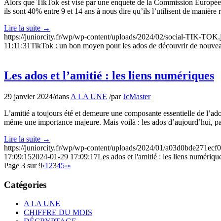
Alors que TikTok est visé par une enquête de la Commission Européenne 
ils sont 40% entre 9 et 14 ans à nous dire qu’ils l’utilisent de manière
Lire la suite
→
https://juniorcity.fr/wp/wp-content/uploads/2024/02/social-TIK-TOK.
11:11:31
TikTok : un bon moyen pour les ados de découvrir de nouvea
Les ados et l’amitié : les liens numériques
29 janvier 2024
/
dans
A LA UNE
/
par
JcMaster
L’amitié a toujours été et demeure une composante essentielle de l’ado
même une importance majeure. Mais voilà : les ados d’aujourd’hui, p
Lire la suite
→
https://juniorcity.fr/wp/wp-content/uploads/2024/01/a03d0bde271e
17:09:15
2024-01-29 17:09:17
Les ados et l'amitié : les liens numériqu
Page 3 sur 9
‹
1
2
3
4
5
›
»
Catégories
A LA UNE
CHIFFRE DU MOIS