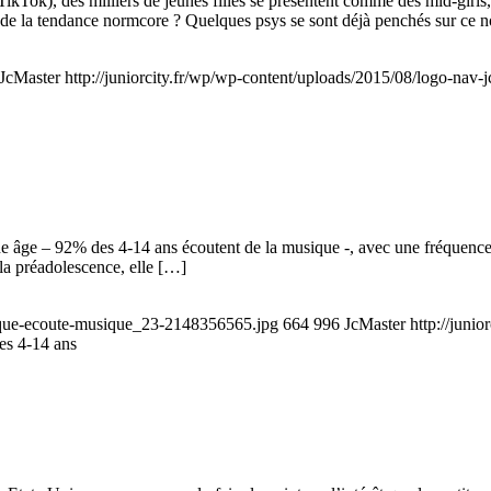
ikTok), des milliers de jeunes filles se présentent comme des mid-girls, 
 de la tendance normcore ? Quelques psys se sont déjà penchés sur ce
JcMaster
http://juniorcity.fr/wp/wp-content/uploads/2015/08/logo-nav-
ne âge – 92% des 4-14 ans écoutent de la musique -, avec une fréquence 
 la préadolescence, elle […]
casque-ecoute-musique_23-2148356565.jpg
664
996
JcMaster
http://juni
des 4-14 ans