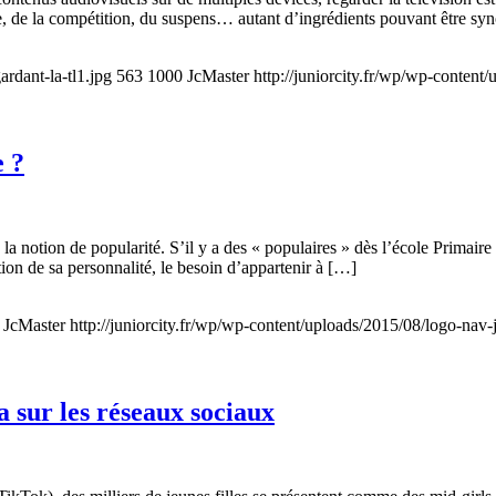
e, de la compétition, du suspens… autant d’ingrédients pouvant être sy
ardant-la-tl1.jpg
563
1000
JcMaster
http://juniorcity.fr/wp/wp-content
e ?
a notion de popularité. S’il y a des « populaires » dès l’école Primaire 
ion de sa personnalité, le besoin d’appartenir à […]
JcMaster
http://juniorcity.fr/wp/wp-content/uploads/2015/08/logo-nav-
a sur les réseaux sociaux