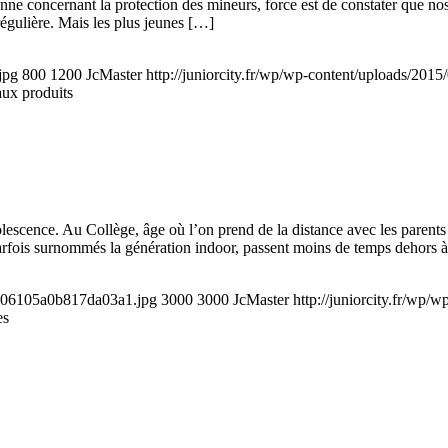
concernant la protection des mineurs, force est de constater que nos je
 régulière. Mais les plus jeunes […]
jpg
800
1200
JcMaster
http://juniorcity.fr/wp/wp-content/uploads/2015
ux produits
lescence. Au Collège, âge où l’on prend de la distance avec les parents 
arfois surnommés la génération indoor, passent moins de temps dehors 
cf006105a0b817da03a1.jpg
3000
3000
JcMaster
http://juniorcity.fr/wp/
es