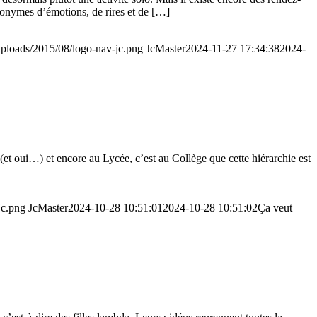
nonymes d’émotions, de rires et de […]
/uploads/2015/08/logo-nav-jc.png
JcMaster
2024-11-27 17:34:38
2024-
(et oui…) et encore au Lycée, c’est au Collège que cette hiérarchie est
jc.png
JcMaster
2024-10-28 10:51:01
2024-10-28 10:51:02
Ça veut