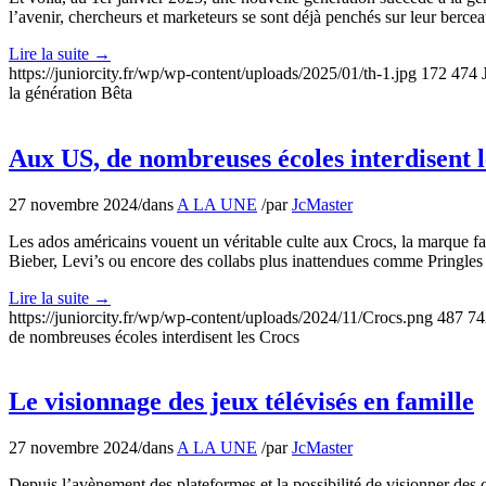
l’avenir, chercheurs et marketeurs se sont déjà penchés sur leur berce
Lire la suite
→
https://juniorcity.fr/wp/wp-content/uploads/2025/01/th-1.jpg
172
474
la génération Bêta
Aux US, de nombreuses écoles interdisent 
27 novembre 2024
/
dans
A LA UNE
/
par
JcMaster
Les ados américains vouent un véritable culte aux Crocs, la marque fait
Bieber, Levi’s ou encore des collabs plus inattendues comme Pringles 
Lire la suite
→
https://juniorcity.fr/wp/wp-content/uploads/2024/11/Crocs.png
487
74
de nombreuses écoles interdisent les Crocs
Le visionnage des jeux télévisés en famille
27 novembre 2024
/
dans
A LA UNE
/
par
JcMaster
Depuis l’avènement des plateformes et la possibilité de visionner des c