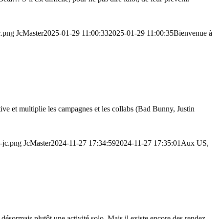
c.png
JcMaster
2025-01-29 11:00:33
2025-01-29 11:00:35
Bienvenue à
tive et multiplie les campagnes et les collabs (Bad Bunny, Justin
-jc.png
JcMaster
2024-11-27 17:34:59
2024-11-27 17:35:01
Aux US,
 désormais plutôt une activité solo. Mais il existe encore des rendez-