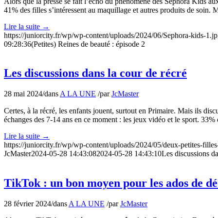
Alors que la presse se fait l’écho du phénomène des Sephora Kids aux Et
41% des filles s’intéressent au maquillage et autres produits de soin. 
Lire la suite
→
https://juniorcity.fr/wp/wp-content/uploads/2024/06/Sephora-kids-1.j
09:28:36
(Petites) Reines de beauté : épisode 2
Les discussions dans la cour de récré
28 mai 2024
/
dans
A LA UNE
/
par
JcMaster
Certes, à la récré, les enfants jouent, surtout en Primaire. Mais ils di
échanges des 7-14 ans en ce moment : les jeux vidéo et le sport. 33% 
Lire la suite
→
https://juniorcity.fr/wp/wp-content/uploads/2024/05/deux-petites-fil
JcMaster
2024-05-28 14:43:08
2024-05-28 14:43:10
Les discussions da
TikTok : un bon moyen pour les ados de d
28 février 2024
/
dans
A LA UNE
/
par
JcMaster