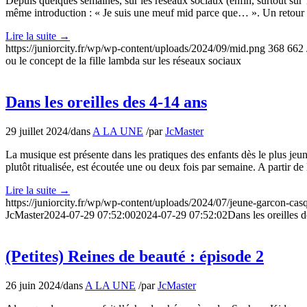
Depuis quelques semaines, sur les réseaux sociaux (enfin, surtout sur T
même introduction : « Je suis une meuf mid parce que… ». Un retour
Lire la suite
→
https://juniorcity.fr/wp/wp-content/uploads/2024/09/mid.png
368
662
ou le concept de la fille lambda sur les réseaux sociaux
Dans les oreilles des 4-14 ans
29 juillet 2024
/
dans
A LA UNE
/
par
JcMaster
La musique est présente dans les pratiques des enfants dès le plus jeu
plutôt ritualisée, est écoutée une ou deux fois par semaine. A partir de
Lire la suite
→
https://juniorcity.fr/wp/wp-content/uploads/2024/07/jeune-garcon-
JcMaster
2024-07-29 07:52:00
2024-07-29 07:52:02
Dans les oreilles 
(Petites) Reines de beauté : épisode 2
26 juin 2024
/
dans
A LA UNE
/
par
JcMaster