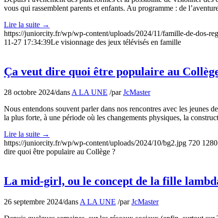
vous qui rassemblent parents et enfants. Au programme : de l’aventur
Lire la suite
→
https://juniorcity.fr/wp/wp-content/uploads/2024/11/famille-de-dos-reg
11-27 17:34:39
Le visionnage des jeux télévisés en famille
Ça veut dire quoi être populaire au Collèg
28 octobre 2024
/
dans
A LA UNE
/
par
JcMaster
Nous entendons souvent parler dans nos rencontres avec les jeunes de l
la plus forte, à une période où les changements physiques, la construct
Lire la suite
→
https://juniorcity.fr/wp/wp-content/uploads/2024/10/bg2.jpg
720
1280
dire quoi être populaire au Collège ?
La mid-girl, ou le concept de la fille lambd
26 septembre 2024
/
dans
A LA UNE
/
par
JcMaster