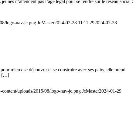
unes n’attendent pas l’âge légal pour se rendre sur le réseau social :
/08/logo-nav-jc.png
JcMaster
2024-02-28 11:11:29
2024-02-28
pour mieux se découvrir et se construire avec ses pairs, elle prend
à […]
wp-content/uploads/2015/08/logo-nav-jc.png
JcMaster
2024-01-29