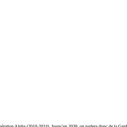
nération Alpha (2010-2024). Jusqu’en 2039, on parlera donc de la GenBêt