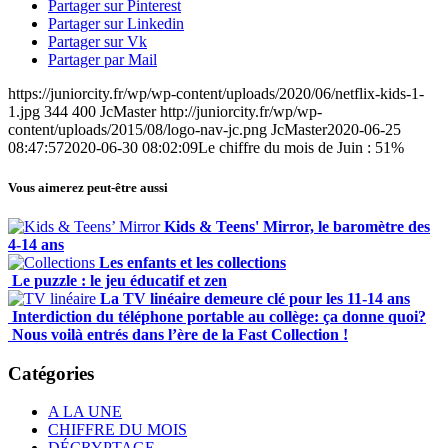
Partager sur Pinterest
Partager sur Linkedin
Partager sur Vk
Partager par Mail
https://juniorcity.fr/wp/wp-content/uploads/2020/06/netflix-kids-1-
1.jpg
344
400
JcMaster
http://juniorcity.fr/wp/wp-
content/uploads/2015/08/logo-nav-jc.png
JcMaster
2020-06-25
08:47:57
2020-06-30 08:02:09
Le chiffre du mois de Juin : 51%
Vous aimerez peut-être aussi
Kids & Teens' Mirror, le baromètre des
4-14 ans
Les enfants et les collections
Le puzzle : le jeu éducatif et zen
La TV linéaire demeure clé pour les 11-14 ans
Interdiction du téléphone portable au collège: ça donne quoi?
Nous voilà entrés dans l’ère de la Fast Collection !
Catégories
A LA UNE
CHIFFRE DU MOIS
DÉCRYPTAGE