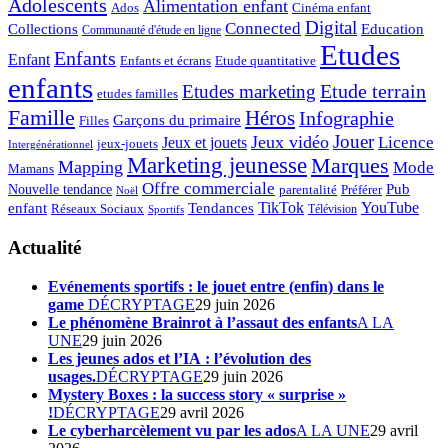
Adolescents
Alimentation enfant
Ados
Cinéma enfant
Digital
Connected
Collections
Education
Communauté d'étude en ligne
Etudes
Enfants
Enfant
Enfants et écrans
Etude quantitative
enfants
Etude terrain
Etudes marketing
etudes familles
Famille
Héros
Infographie
Garçons du primaire
Filles
Jouer
Jeux vidéo
Licence
Jeux et jouets
jeux-jouets
Intergénérationnel
Marketing jeunesse
Marques
Mapping
Mode
Mamans
Offre commerciale
Pub
Nouvelle tendance
Préférer
parentalité
Noël
enfant
TikTok
YouTube
Tendances
Réseaux Sociaux
Télévision
Sportifs
Actualité
Evénements sportifs : le jouet entre (enfin) dans le
game
DÉCRYPTAGE
29 juin 2026
Le phénomène Brainrot à l’assaut des enfants
A LA
UNE
29 juin 2026
Les jeunes ados et l’IA : l’évolution des
usages.
DÉCRYPTAGE
29 juin 2026
Mystery Boxes : la success story « surprise »
!
DÉCRYPTAGE
29 avril 2026
Le cyberharcèlement vu par les ados
A LA UNE
29 avril