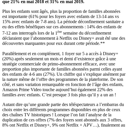
que 21% en mai 2018 et 31% en mai 2019.
Plus les enfants sont âgés, plus la proportion de familles abonnées
est importante (61% pour les foyers avec enfants de 13-14 ans vs
15% avec enfants de 7-8 ans). La période déconfinement sanitaire a
eu des effets bénéfiques sur ces abonnements : 14% des enfants de
ère
7-12 ans interrogés lors de la 1
semaine du déconfinement
déclaraient que l’abonnement à Netflix ou Disney+ avait été une des
découvertes marquantes pour eux durant cette période.**
Parallèlement et en complément, 1 foyer sur 5 a accès à Disney+
(20%) après seulement un mois et demi d’existence grâce à une
stratégie commerciale de primo-abonnement efficace, avec une
proportion plus importante de familles abonnées parmi celles ayant
des enfants de 4-6 ans (27%). Un chiffre qui s’explique aisément par
la nature même de l’offre des programmes de la plateforme. De son
côté, et sans variation remarquable en fonction de l’âge des enfants,
Amazon Prime Video touche aujourd’hui également 22% des
familles avec enfants. C’est presque 3 fois plus qu’il y a un an !
Autant dire qu’une grande partie des téléspectateurs a l’embarras du
choix entre les différents programmes disponibles en plus de ceux
des chaînes TV historiques ! Lorsque l’on fait l’analyse de la
duplication de ces offres (7% des foyers sont abonnés aux 3 offres,
8% ont Netflix et Disney+, 9% ont Netflix + APV…), finalement au