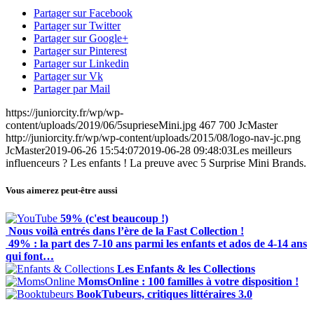
Partager sur Facebook
Partager sur Twitter
Partager sur Google+
Partager sur Pinterest
Partager sur Linkedin
Partager sur Vk
Partager par Mail
https://juniorcity.fr/wp/wp-
content/uploads/2019/06/5suprieseMini.jpg
467
700
JcMaster
http://juniorcity.fr/wp/wp-content/uploads/2015/08/logo-nav-jc.png
JcMaster
2019-06-26 15:54:07
2019-06-28 09:48:03
Les meilleurs
influenceurs ? Les enfants ! La preuve avec 5 Surprise Mini Brands.
Vous aimerez peut-être aussi
59% (c'est beaucoup !)
Nous voilà entrés dans l’ère de la Fast Collection !
49% : la part des 7-10 ans parmi les enfants et ados de 4-14 ans
qui font…
Les Enfants & les Collections
MomsOnline : 100 familles à votre disposition !
BookTubeurs, critiques littéraires 3.0