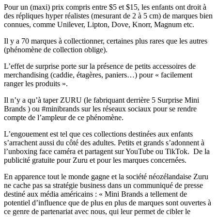
Pour un (maxi) prix compris entre $5 et $15, les enfants ont droit à
des répliques hyper réalistes (mesurant de 2 à 5 cm) de marques bien
connues, comme Unilever, Lipton, Dove, Knorr, Magnum etc.
Il y a 70 marques à collectionner, certaines plus rares que les autres
(phénomène de collection oblige).
L’effet de surprise porte sur la présence de petits accessoires de
merchandising (caddie, étagères, paniers…) pour « facilement
ranger les produits ».
Il n’y a qu’à taper ZURU (le fabriquant derrière 5 Surprise Mini
Brands ) ou #minibrands sur les réseaux sociaux pour se rendre
compte de l’ampleur de ce phénomène.
L’engouement est tel que ces collections destinées aux enfants
s’arrachent aussi du côté des adultes. Petits et grands s’adonnent à
l’unboxing face caméra et partagent sur YouTube ou TikTok. De la
publicité gratuite pour Zuru et pour les marques concernées.
En apparence tout le monde gagne et la société néozélandaise Zuru
ne cache pas sa stratégie business dans un communiqué de presse
destiné aux média américains : « Mini Brands a tellement de
potentiel d’influence que de plus en plus de marques sont ouvertes à
ce genre de partenariat avec nous, qui leur permet de cibler le