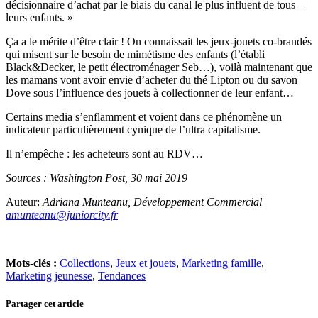
décisionnaire d’achat par le biais du canal le plus influent de tous –
leurs enfants. »
Ça a le mérite d’être clair ! On connaissait les jeux-jouets co-brandés
qui misent sur le besoin de mimétisme des enfants (l’établi
Black&Decker, le petit électroménager Seb…), voilà maintenant que
les mamans vont avoir envie d’acheter du thé Lipton ou du savon
Dove sous l’influence des jouets à collectionner de leur enfant…
Certains media s’enflamment et voient dans ce phénomène un
indicateur particulièrement cynique de l’ultra capitalisme.
Il n’empêche : les acheteurs sont au RDV…
Sources : Washington Post, 30 mai 2019
Auteur:
Adriana Munteanu, Développement Commercial
amunteanu@juniorcity.fr
Mots-clés :
Collections
,
Jeux et jouets
,
Marketing famille
,
Marketing jeunesse
,
Tendances
Partager cet article