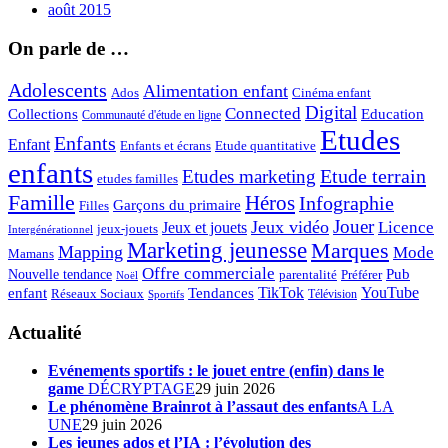
août 2015
On parle de …
Adolescents
Alimentation enfant
Ados
Cinéma enfant
Digital
Connected
Collections
Education
Communauté d'étude en ligne
Etudes
Enfants
Enfant
Enfants et écrans
Etude quantitative
enfants
Etude terrain
Etudes marketing
etudes familles
Famille
Héros
Infographie
Garçons du primaire
Filles
Jouer
Jeux vidéo
Licence
Jeux et jouets
jeux-jouets
Intergénérationnel
Marketing jeunesse
Marques
Mapping
Mode
Mamans
Offre commerciale
Pub
Nouvelle tendance
Préférer
parentalité
Noël
enfant
TikTok
YouTube
Tendances
Réseaux Sociaux
Télévision
Sportifs
Actualité
Evénements sportifs : le jouet entre (enfin) dans le
game
DÉCRYPTAGE
29 juin 2026
Le phénomène Brainrot à l’assaut des enfants
A LA
UNE
29 juin 2026
Les jeunes ados et l’IA : l’évolution des