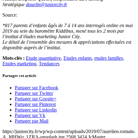
Stratégique
dquelin@juniorcity.fr
Source:
*817 parents d’enfants âgés de 7 à 14 ans interrogés online en mai
2019 au sein du baromètre Kiddibus, mené tous les 2 mois par
l’institut d’études marketing Junior City.
Le détail de l’ensemble des mesures & appréciations effectuées est
disponible auprès de l’institut.
Mots-clés :
Etude quantitative
,
Etudes enfants
,
etudes familles
,
Etudes marketing
,
Tendances
Partager cet article
Partager sur Facebook
Partager sur Twitter
Partager sur Google+
Partager sur Pinterest
Partager sur Linkedin
Partager sur Vk
Partager par Mail
https://juniorcity.fr/wp/wp-content/uploads/2019/07/aurelien-romain-
A_MHWq_1ZRA-unsplash.jpg
2568
3424
JcMaster