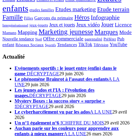
enfants
Etude terrain
Etudes marketing
etudes familles
Famille
Héros
Infographie
Garçons du primaire
Filles
Jouer
Jeux vidéo
Licence
Jeux et jouets
jeux-jouets
Intergénérationnel
Marketing jeunesse
Marques
Mapping
Mode
Mamans
Offre commerciale
Pub
Nouvelle tendance
Préférer
parentalité
Noël
enfant
TikTok
YouTube
Tendances
Réseaux Sociaux
Télévision
Sportifs
Actualité
Evénements sportifs : le jouet entre (enfin) dans le
game
DÉCRYPTAGE
29 juin 2026
Le phénomène Brainrot à l’assaut des enfants
A LA
UNE
29 juin 2026
Les jeunes ados et l’IA : l’évolution des
usages.
DÉCRYPTAGE
29 juin 2026
Mystery Boxes : la success story « surprise »
!
DÉCRYPTAGE
29 avril 2026
Le cyberharcèlement vu par les ados
A LA UNE
29 avril
2026
Un n°1 également n°6 !
CHIFFRE DU MOIS
29 avril 2026
Auchan parie sur les couleurs pour apprendre aux
enfants à mieux manger
A LA UNE
26 mars 2026