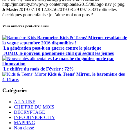
http://juniorcity.fr/wp/wp-content/uploads/2015/08/logo-nav-jc.png
JcMaster
2019-07-18 12:38:56
2019-08-29 09:13:33
Trottinettes
électriques pour enfants : je t’aime moi non plus ?
Vous aimerez peut-être aussi
Baromètre Kids & Teens’ Mirror: résultats de
la vague septembre 2016 disponibles !
La génération post-it en guerre contre le plastique
JOMO, le nouveau phénomène chill qui séduit les jeunes
Le marché du goûter porté par
l'innovation
Le chiffre du mois de Février : 72%
Kids & Teens' Mirror, le baromètre des
4-14 ans
Catégories
A LA UNE
CHIFFRE DU MOIS
DÉCRYPTAGE
INFO JUNIOR CITY
MAPPING
Non classé