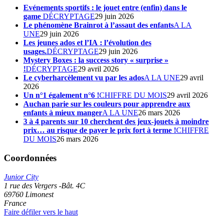
Evénements sportifs : le jouet entre (enfin) dans le
game
DÉCRYPTAGE
29 juin 2026
Le phénomène Brainrot à l’assaut des enfants
A LA
UNE
29 juin 2026
Les jeunes ados et l’IA : l’évolution des
usages.
DÉCRYPTAGE
29 juin 2026
Mystery Boxes : la success story « surprise »
!
DÉCRYPTAGE
29 avril 2026
Le cyberharcèlement vu par les ados
A LA UNE
29 avril
2026
Un n°1 également n°6 !
CHIFFRE DU MOIS
29 avril 2026
Auchan parie sur les couleurs pour apprendre aux
enfants à mieux manger
A LA UNE
26 mars 2026
3 à 4 parents sur 10 cherchent des jeux-jouets à moindre
prix… au risque de payer le prix fort à terme !
CHIFFRE
DU MOIS
26 mars 2026
Coordonnées
Junior City
1 rue des Vergers -Bât. 4C
69760
Limonest
France
Faire défiler vers le haut