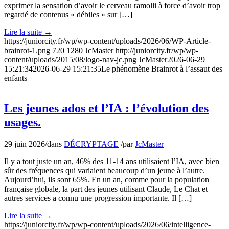
exprimer la sensation d’avoir le cerveau ramolli à force d’avoir trop
regardé de contenus « débiles » sur […]
Lire la suite
→
https://juniorcity.fr/wp/wp-content/uploads/2026/06/WP-Article-
brainrot-1.png
720
1280
JcMaster
http://juniorcity.fr/wp/wp-
content/uploads/2015/08/logo-nav-jc.png
JcMaster
2026-06-29
15:21:34
2026-06-29 15:21:35
Le phénomène Brainrot à l’assaut des
enfants
Les jeunes ados et l’IA : l’évolution des
usages.
29 juin 2026
/
dans
DÉCRYPTAGE
/
par
JcMaster
Il y a tout juste un an, 46% des 11-14 ans utilisaient l’IA, avec bien
sûr des fréquences qui variaient beaucoup d’un jeune à l’autre.
Aujourd’hui, ils sont 65%. En un an, comme pour la population
française globale, la part des jeunes utilisant Claude, Le Chat et
autres services a connu une progression importante. Il […]
Lire la suite
→
https://juniorcity.fr/wp/wp-content/uploads/2026/06/intelligence-