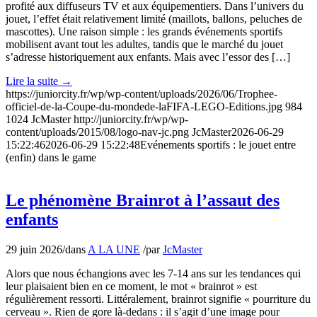
profité aux diffuseurs TV et aux équipementiers. Dans l’univers du
jouet, l’effet était relativement limité (maillots, ballons, peluches de
mascottes). Une raison simple : les grands événements sportifs
mobilisent avant tout les adultes, tandis que le marché du jouet
s’adresse historiquement aux enfants. Mais avec l’essor des […]
Lire la suite
→
https://juniorcity.fr/wp/wp-content/uploads/2026/06/Trophee-
officiel-de-la-Coupe-du-mondede-laFIFA-LEGO-Editions.jpg
984
1024
JcMaster
http://juniorcity.fr/wp/wp-
content/uploads/2015/08/logo-nav-jc.png
JcMaster
2026-06-29
15:22:46
2026-06-29 15:22:48
Evénements sportifs : le jouet entre
(enfin) dans le game
Le phénomène Brainrot à l’assaut des
enfants
29 juin 2026
/
dans
A LA UNE
/
par
JcMaster
Alors que nous échangions avec les 7-14 ans sur les tendances qui
leur plaisaient bien en ce moment, le mot « brainrot » est
régulièrement ressorti. Littéralement, brainrot signifie « pourriture du
cerveau ». Rien de gore là-dedans : il s’agit d’une image pour