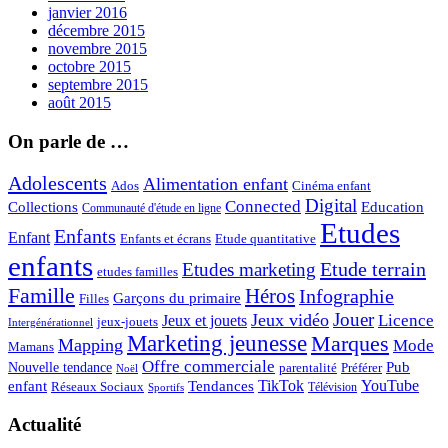
janvier 2016
décembre 2015
novembre 2015
octobre 2015
septembre 2015
août 2015
On parle de …
Adolescents
Alimentation enfant
Ados
Cinéma enfant
Digital
Connected
Collections
Education
Communauté d'étude en ligne
Etudes
Enfants
Enfant
Enfants et écrans
Etude quantitative
enfants
Etude terrain
Etudes marketing
etudes familles
Famille
Héros
Infographie
Garçons du primaire
Filles
Jouer
Jeux vidéo
Licence
Jeux et jouets
jeux-jouets
Intergénérationnel
Marketing jeunesse
Marques
Mapping
Mode
Mamans
Offre commerciale
Pub
Nouvelle tendance
Préférer
parentalité
Noël
enfant
TikTok
YouTube
Tendances
Réseaux Sociaux
Télévision
Sportifs
Actualité