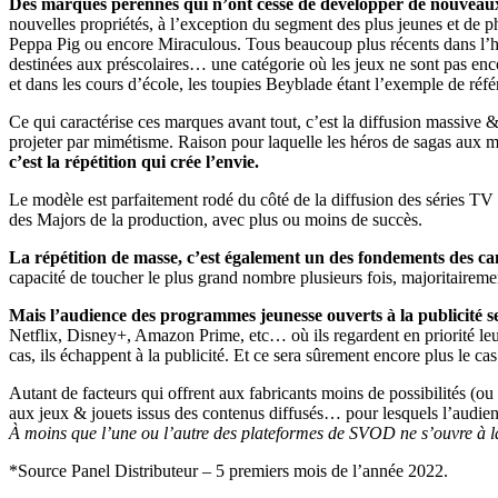
Des marques pérennes qui n’ont cessé de développer de nouveaux
nouvelles propriétés, à l’exception du segment des plus jeunes et de 
Peppa Pig ou encore Miraculous. Tous beaucoup plus récents dans l’his
destinées aux préscolaires… une catégorie où les jeux ne sont pas enco
et dans les cours d’école, les toupies Beyblade étant l’exemple de réfé
Ce qui caractérise ces marques avant tout, c’est la diffusion massive &
projeter par mimétisme. Raison pour laquelle les héros de sagas aux 
c’est la répétition qui crée l’envie.
Le modèle est parfaitement rodé du côté de la diffusion des séries TV e
des Majors de la production, avec plus ou moins de succès.
La répétition de masse, c’est également un des fondements des c
capacité de toucher le plus grand nombre plusieurs fois, majoritaire
Mais l’audience des programmes jeunesse ouverts à la publicité se
Netflix, Disney+, Amazon Prime, etc… où ils regardent en priorité l
cas, ils échappent à la publicité. Et ce sera sûrement encore plus le ca
Autant de facteurs qui offrent aux fabricants moins de possibilités (o
aux jeux & jouets issus des contenus diffusés… pour lesquels l’audien
À moins que l’une ou l’autre des plateformes de SVOD ne s’ouvre à l
*Source Panel Distributeur – 5 premiers mois de l’année 2022.