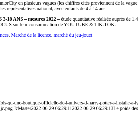
niorCity en plusieurs vagues (les chiffres cités proviennent de la vague 
es représentatives national, avec enfants de 4 à 14 ans.
3-18 ANS – mesures 2022 –
étude quantitative réalisée auprès de 1.
022. FOCUS sur leur consommation de YOUTUBE & TIK-TOK.
nces
,
Marché de la licence
,
marché du jeu-jouet
-fois-qu-une-boutique-officielle-de-l-univers-d-harry-potter-s-install
-jc.png
JcMaster
2022-06-29 06:29:11
2022-06-29 06:29:13
Le poids des