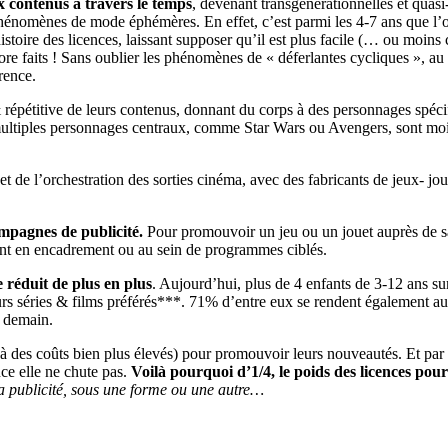
 contenus à travers le temps
, devenant transgénérationnelles et quasi
phénomènes de mode éphémères. En effet, c’est parmi les 4-7 ans que l’
toire des licences, laissant supposer qu’il est plus facile (… ou moins
re faits ! Sans oublier les phénomènes de « déferlantes cycliques », au
rence.
 répétitive de leurs contenus, donnant du corps à des personnages spécifi
multiples personnages centraux, comme Star Wars ou Avengers, sont moin
t de l’orchestration des sorties cinéma, avec des fabricants de jeux- jo
ampagnes de publicité.
Pour promouvoir un jeu ou un jouet auprès de sa c
ment en encadrement ou au sein de programmes ciblés.
 réduit de plus en plus
. Aujourd’hui, plus de 4 enfants de 3-12 ans s
eurs séries & films préférés***. 71% d’entre eux se rendent égalemen
s demain.
u à des coûts bien plus élevés) pour promouvoir leurs nouveautés. Et par
ce elle ne chute pas.
Voilà pourquoi d’1/4, le poids des licences pourr
a publicité, sous une forme ou une autre…