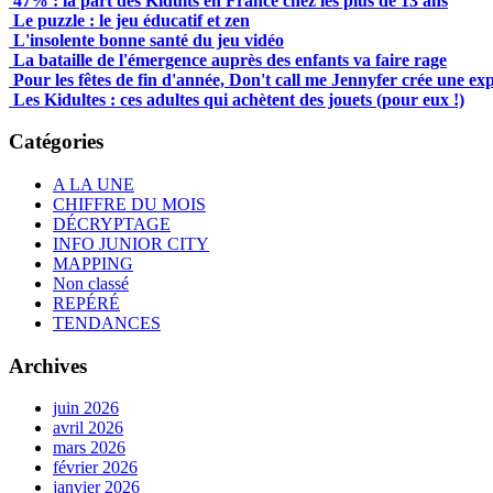
47% : la part des Kidults en France chez les plus de 13 ans
Le puzzle : le jeu éducatif et zen
L'insolente bonne santé du jeu vidéo
La bataille de l'émergence auprès des enfants va faire rage
Pour les fêtes de fin d'année, Don't call me Jennyfer crée une ex
Les Kidultes : ces adultes qui achètent des jouets (pour eux !)
Catégories
A LA UNE
CHIFFRE DU MOIS
DÉCRYPTAGE
INFO JUNIOR CITY
MAPPING
Non classé
REPÉRÉ
TENDANCES
Archives
juin 2026
avril 2026
mars 2026
février 2026
janvier 2026