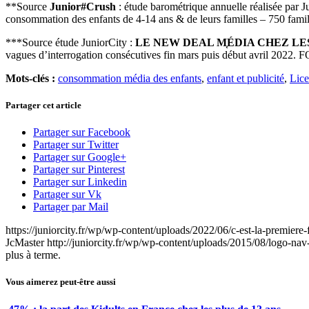
**Source
Junior#Crush
: étude barométrique annuelle réalisée par Ju
consommation des enfants de 4-14 ans & de leurs familles – 750 famill
***Source étude JuniorCity :
LE NEW DEAL M
ÉDIA CHEZ LES 
vagues d’interrogation consécutives fin mars puis début avril 2
Mots-clés :
consommation média des enfants
,
enfant et publicité
,
Lice
Partager cet article
Partager sur Facebook
Partager sur Twitter
Partager sur Google+
Partager sur Pinterest
Partager sur Linkedin
Partager sur Vk
Partager par Mail
https://juniorcity.fr/wp/wp-content/uploads/2022/06/c-est-la-premiere
JcMaster
http://juniorcity.fr/wp/wp-content/uploads/2015/08/logo-nav
plus à terme.
Vous aimerez peut-être aussi