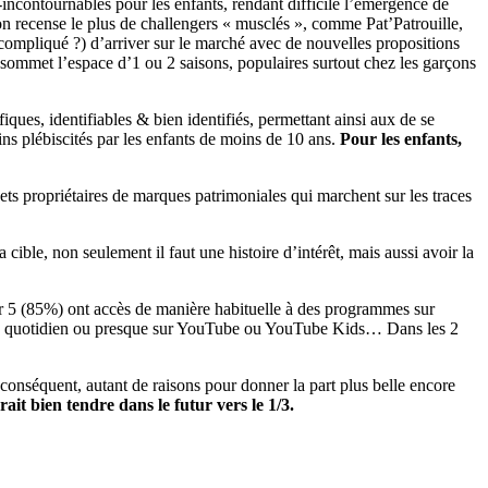
-incontournables pour les enfants, rendant difficile l’émergence de
on recense le plus de challengers « musclés », comme Pat’Patrouille,
 compliqué ?) d’arriver sur le marché avec de nouvelles propositions
 sommet l’espace d’1 ou 2 saisons, populaires surtout chez les garçons
ques, identifiables & bien identifiés, permettant ainsi aux de se
s plébiscités par les enfants de moins de 10 ans.
Pour les enfants,
uets propriétaires de marques patrimoniales qui marchent sur les traces
ible, non seulement il faut une histoire d’intérêt, mais aussi avoir la
ur 5 (85%) ont accès de manière habituelle à des programmes sur
t au quotidien ou presque sur YouTube ou YouTube Kids… Dans les 2
 conséquent, autant de raisons pour donner la part plus belle encore
ait bien tendre dans le futur vers le 1/3.