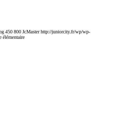
pg
450
800
JcMaster
http://juniorcity.fr/wp/wp-
e élémentaire