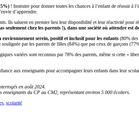
(55%)
! Instruire pour donner toutes les chances à l’enfant de réussir à l
l’envie d’apprendre.
nts. Ils saluent en premier lieu leur disponibilité et leur réactivité pou
pas seulement chez les parents !), dans une société où attendre est
 environnement serein, positif et inclusif pour les enfants
(80% des p
nt soulignée par les parents de filles (84%) que par ceux de garçons (77%
iques variées sont reconnus par 78% des parents, même si cette « libert
confiance aux enseignants pour accompagner leurs enfants dans leur scolar
nterrogés en août 2024.
es enseignants du CP au CM2, représentant environ 5 000 écoliers.
es
,
scolarité