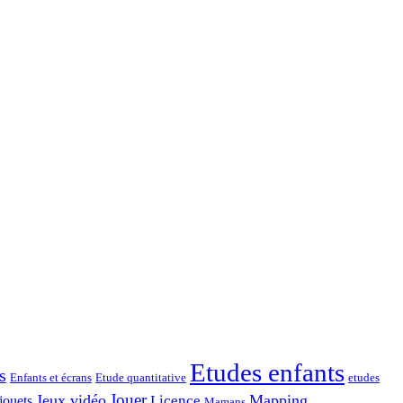
Etudes enfants
s
Enfants et écrans
Etude quantitative
etudes
Jouer
Jeux vidéo
Mapping
Licence
jouets
Mamans