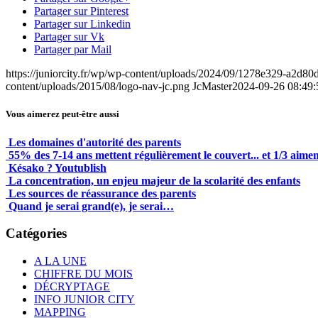
Partager sur Pinterest
Partager sur Linkedin
Partager sur Vk
Partager par Mail
https://juniorcity.fr/wp/wp-content/uploads/2024/09/1278e329-a
content/uploads/2015/08/logo-nav-jc.png
JcMaster
2024-09-26 08:49:
Vous aimerez peut-être aussi
Les domaines d'autorité des parents
55% des 7-14 ans mettent régulièrement le couvert... et 1/3 aimen
Késako ? Youtublish
La concentration, un enjeu majeur de la scolarité des enfants
Les sources de réassurance des parents
Quand je serai grand(e), je serai…
Catégories
A LA UNE
CHIFFRE DU MOIS
DÉCRYPTAGE
INFO JUNIOR CITY
MAPPING