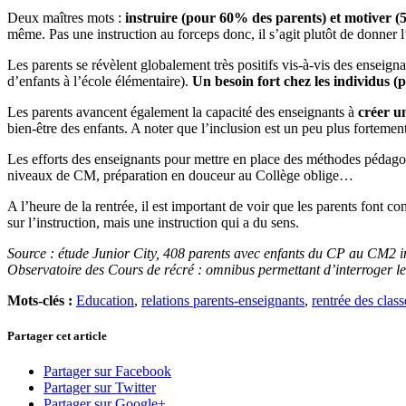
Deux maîtres mots :
instruire (pour 60% des parents) et motiver 
même. Pas une instruction au forceps donc, il s’agit plutôt de donner 
Les parents se révèlent globalement très positifs vis-à-vis des enseigna
d’enfants à l’école élémentaire).
Un besoin fort chez les individus (
Les parents avancent également la capacité des enseignants à
créer un
bien-être des enfants. A noter que l’inclusion est un peu plus forteme
Les efforts des enseignants pour mettre en place des méthodes pédagog
niveaux de CM, préparation en douceur au Collège oblige…
A l’heure de la rentrée, il est important de voir que les parents font 
sur l’instruction, mais une instruction qui a du sens.
Source : étude Junior City, 408 parents avec enfants du CP au CM2 i
Observatoire des Cours de récré : omnibus permettant d’interroger l
Mots-clés :
Education
,
relations parents-enseignants
,
rentrée des class
Partager cet article
Partager sur Facebook
Partager sur Twitter
Partager sur Google+