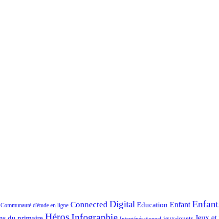
Enfant
Digital
Connected
Enfant
Education
Communauté d'étude en ligne
Héros
Infographie
ns du primaire
Jeux et 
jeux-jouets
Intergénérationnel