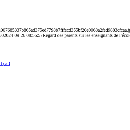
2d80d007685337b865ad375ed7798b7fffecd355bf20e0068a2fed9883cfcaa.j
50
2024-09-26 08:56:57
Regard des parents sur les enseignants de l’écol
t ça !