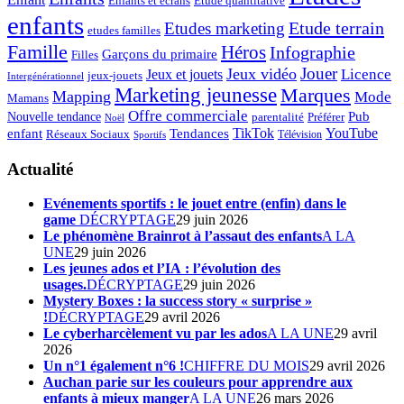
Enfants et écrans
Etude quantitative
enfants
Etude terrain
Etudes marketing
etudes familles
Famille
Héros
Infographie
Garçons du primaire
Filles
Jouer
Jeux vidéo
Licence
Jeux et jouets
jeux-jouets
Intergénérationnel
Marketing jeunesse
Marques
Mapping
Mode
Mamans
Offre commerciale
Pub
Nouvelle tendance
Préférer
parentalité
Noël
enfant
TikTok
YouTube
Tendances
Réseaux Sociaux
Télévision
Sportifs
Actualité
Evénements sportifs : le jouet entre (enfin) dans le
game
DÉCRYPTAGE
29 juin 2026
Le phénomène Brainrot à l’assaut des enfants
A LA
UNE
29 juin 2026
Les jeunes ados et l’IA : l’évolution des
usages.
DÉCRYPTAGE
29 juin 2026
Mystery Boxes : la success story « surprise »
!
DÉCRYPTAGE
29 avril 2026
Le cyberharcèlement vu par les ados
A LA UNE
29 avril
2026
Un n°1 également n°6 !
CHIFFRE DU MOIS
29 avril 2026
Auchan parie sur les couleurs pour apprendre aux
enfants à mieux manger
A LA UNE
26 mars 2026