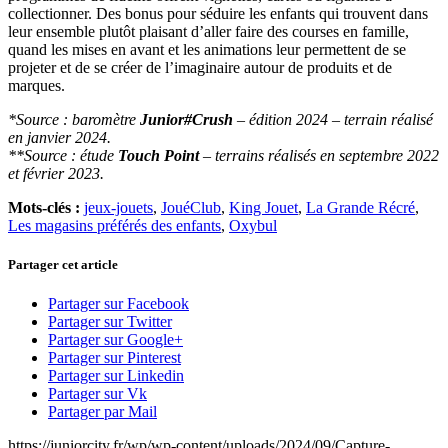
collectionner. Des bonus pour séduire les enfants qui trouvent dans
leur ensemble plutôt plaisant d’aller faire des courses en famille,
quand les mises en avant et les animations leur permettent de se
projeter et de se créer de l’imaginaire autour de produits et de
marques.
*Source : baromètre
Junior#Crush
– édition 2024 – terrain réalisé
en janvier 2024.
**Source : étude
Touch Point
– terrains réalisés en septembre 2022
et février 2023.
Mots-clés :
jeux-jouets
,
JouéClub
,
King Jouet
,
La Grande Récré
,
Les magasins préférés des enfants
,
Oxybul
Partager cet article
Partager sur Facebook
Partager sur Twitter
Partager sur Google+
Partager sur Pinterest
Partager sur Linkedin
Partager sur Vk
Partager par Mail
https://juniorcity.fr/wp/wp-content/uploads/2024/09/Capture-