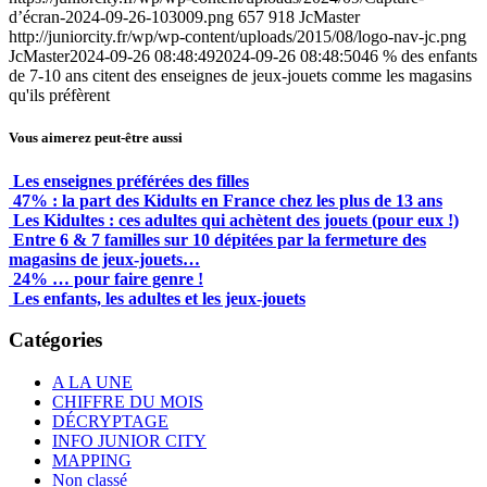
d’écran-2024-09-26-103009.png
657
918
JcMaster
http://juniorcity.fr/wp/wp-content/uploads/2015/08/logo-nav-jc.png
JcMaster
2024-09-26 08:48:49
2024-09-26 08:48:50
46 % des enfants
de 7-10 ans citent des enseignes de jeux-jouets comme les magasins
qu'ils préfèrent
Vous aimerez peut-être aussi
Les enseignes préférées des filles
47% : la part des Kidults en France chez les plus de 13 ans
Les Kidultes : ces adultes qui achètent des jouets (pour eux !)
Entre 6 & 7 familles sur 10 dépitées par la fermeture des
magasins de jeux-jouets…
24% … pour faire genre !
Les enfants, les adultes et les jeux-jouets
Catégories
A LA UNE
CHIFFRE DU MOIS
DÉCRYPTAGE
INFO JUNIOR CITY
MAPPING
Non classé