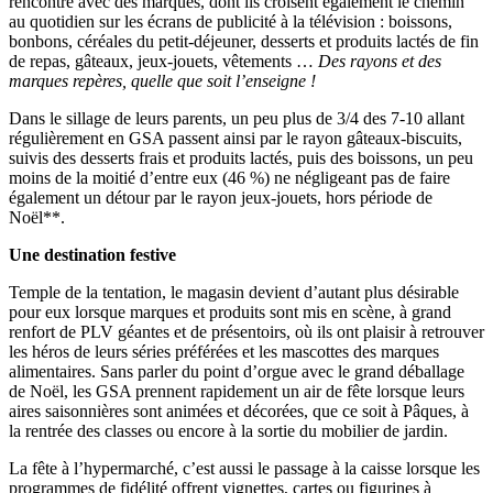
rencontre avec des marques, dont ils croisent également le chemin
au quotidien sur les écrans de publicité à la télévision : boissons,
bonbons, céréales du petit-déjeuner, desserts et produits lactés de fin
de repas, gâteaux, jeux-jouets, vêtements …
Des rayons et des
marques repères, quelle que soit l’enseigne !
Dans le sillage de leurs parents, un peu plus de 3/4 des 7-10 allant
régulièrement en GSA passent ainsi par le rayon gâteaux-biscuits,
suivis des desserts frais et produits lactés, puis des boissons, un peu
moins de la moitié d’entre eux (46 %) ne négligeant pas de faire
également un détour par le rayon jeux-jouets, hors période de
Noël**.
Une destination festive
Temple de la tentation, le magasin devient d’autant plus désirable
pour eux lorsque marques et produits sont mis en scène, à grand
renfort de PLV géantes et de présentoirs, où ils ont plaisir à retrouver
les héros de leurs séries préférées et les mascottes des marques
alimentaires. Sans parler du point d’orgue avec le grand déballage
de Noël, les GSA prennent rapidement un air de fête lorsque leurs
aires saisonnières sont animées et décorées, que ce soit à Pâques, à
la rentrée des classes ou encore à la sortie du mobilier de jardin.
La fête à l’hypermarché, c’est aussi le passage à la caisse lorsque les
programmes de fidélité offrent vignettes, cartes ou figurines à