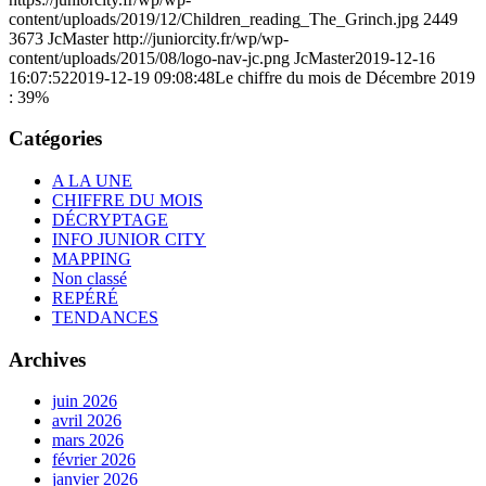
content/uploads/2019/12/Children_reading_The_Grinch.jpg
2449
3673
JcMaster
http://juniorcity.fr/wp/wp-
content/uploads/2015/08/logo-nav-jc.png
JcMaster
2019-12-16
16:07:52
2019-12-19 09:08:48
Le chiffre du mois de Décembre 2019
: 39%
Catégories
A LA UNE
CHIFFRE DU MOIS
DÉCRYPTAGE
INFO JUNIOR CITY
MAPPING
Non classé
REPÉRÉ
TENDANCES
Archives
juin 2026
avril 2026
mars 2026
février 2026
janvier 2026