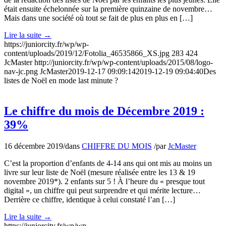
était ensuite échelonnée sur la première quinzaine de novembre…
Mais dans une société où tout se fait de plus en plus en […]
Lire la suite
→
https://juniorcity.fr/wp/wp-
content/uploads/2019/12/Fotolia_46535866_XS.jpg
283
424
JcMaster
http://juniorcity.fr/wp/wp-content/uploads/2015/08/logo-
nav-jc.png
JcMaster
2019-12-17 09:09:14
2019-12-19 09:04:40
Des
listes de Noël en mode last minute ?
Le chiffre du mois de Décembre 2019 :
39%
16 décembre 2019
/
dans
CHIFFRE DU MOIS
/
par
JcMaster
C’est la proportion d’enfants de 4-14 ans qui ont mis au moins un
livre sur leur liste de Noël (mesure réalisée entre les 13 & 19
novembre 2019*). 2 enfants sur 5 ! À l’heure du « presque tout
digital », un chiffre qui peut surprendre et qui mérite lecture…
Derrière ce chiffre, identique à celui constaté l’an […]
Lire la suite
→
https://juniorcity.fr/wp/wp-