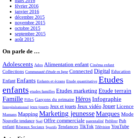
mars 2016
février 2016
janvier 2016
décembre 2015
novembre 2015
octobre 2015
septembre 2015
août 2015
On parle de …
Adolescents
Alimentation enfant
Ados
Cinéma enfant
Digital
Connected
Collections
Education
Communauté d'étude en ligne
Etudes
Enfants
Enfant
Enfants et écrans
Etude quantitative
enfants
Etude terrain
Etudes marketing
etudes familles
Famille
Héros
Infographie
Garçons du primaire
Filles
Jouer
Jeux vidéo
Licence
Jeux et jouets
jeux-jouets
Intergénérationnel
Marketing jeunesse
Marques
Mapping
Mode
Mamans
Offre commerciale
Pub
Nouvelle tendance
Préférer
parentalité
Noël
enfant
TikTok
YouTube
Tendances
Réseaux Sociaux
Télévision
Sportifs