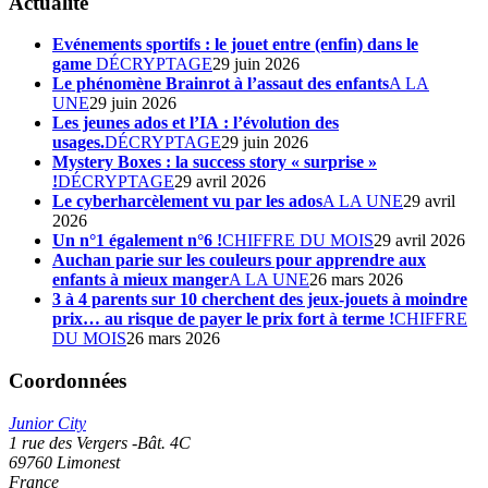
Actualité
Evénements sportifs : le jouet entre (enfin) dans le
game
DÉCRYPTAGE
29 juin 2026
Le phénomène Brainrot à l’assaut des enfants
A LA
UNE
29 juin 2026
Les jeunes ados et l’IA : l’évolution des
usages.
DÉCRYPTAGE
29 juin 2026
Mystery Boxes : la success story « surprise »
!
DÉCRYPTAGE
29 avril 2026
Le cyberharcèlement vu par les ados
A LA UNE
29 avril
2026
Un n°1 également n°6 !
CHIFFRE DU MOIS
29 avril 2026
Auchan parie sur les couleurs pour apprendre aux
enfants à mieux manger
A LA UNE
26 mars 2026
3 à 4 parents sur 10 cherchent des jeux-jouets à moindre
prix… au risque de payer le prix fort à terme !
CHIFFRE
DU MOIS
26 mars 2026
Coordonnées
Junior City
1 rue des Vergers -Bât. 4C
69760
Limonest
France