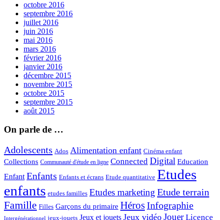
octobre 2016
septembre 2016
juillet 2016
juin 2016
mai 2016
mars 2016
février 2016
janvier 2016
décembre 2015
novembre 2015
octobre 2015
septembre 2015
août 2015
On parle de …
Adolescents
Alimentation enfant
Ados
Cinéma enfant
Digital
Connected
Collections
Education
Communauté d'étude en ligne
Etudes
Enfants
Enfant
Enfants et écrans
Etude quantitative
enfants
Etude terrain
Etudes marketing
etudes familles
Famille
Héros
Infographie
Garçons du primaire
Filles
Jouer
Jeux vidéo
Licence
Jeux et jouets
jeux-jouets
Intergénérationnel