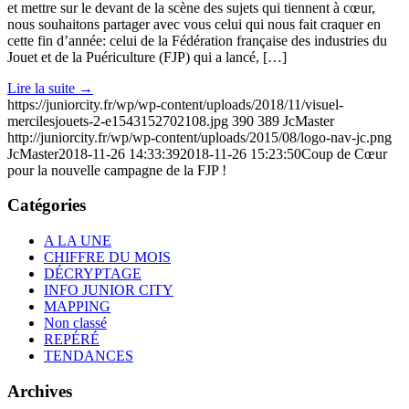
et mettre sur le devant de la scène des sujets qui tiennent à cœur,
nous souhaitons partager avec vous celui qui nous fait craquer en
cette fin d’année: celui de la Fédération française des industries du
Jouet et de la Puériculture (FJP) qui a lancé, […]
Lire la suite
→
https://juniorcity.fr/wp/wp-content/uploads/2018/11/visuel-
mercilesjouets-2-e1543152702108.jpg
390
389
JcMaster
http://juniorcity.fr/wp/wp-content/uploads/2015/08/logo-nav-jc.png
JcMaster
2018-11-26 14:33:39
2018-11-26 15:23:50
Coup de Cœur
pour la nouvelle campagne de la FJP !
Catégories
A LA UNE
CHIFFRE DU MOIS
DÉCRYPTAGE
INFO JUNIOR CITY
MAPPING
Non classé
REPÉRÉ
TENDANCES
Archives