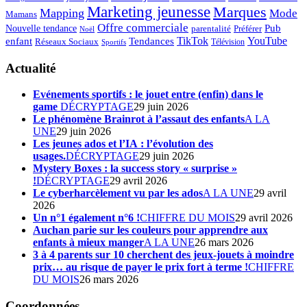
Marketing jeunesse
Marques
Mapping
Mode
Mamans
Offre commerciale
Pub
Nouvelle tendance
Préférer
parentalité
Noël
enfant
TikTok
YouTube
Tendances
Réseaux Sociaux
Télévision
Sportifs
Actualité
Evénements sportifs : le jouet entre (enfin) dans le
game
DÉCRYPTAGE
29 juin 2026
Le phénomène Brainrot à l’assaut des enfants
A LA
UNE
29 juin 2026
Les jeunes ados et l’IA : l’évolution des
usages.
DÉCRYPTAGE
29 juin 2026
Mystery Boxes : la success story « surprise »
!
DÉCRYPTAGE
29 avril 2026
Le cyberharcèlement vu par les ados
A LA UNE
29 avril
2026
Un n°1 également n°6 !
CHIFFRE DU MOIS
29 avril 2026
Auchan parie sur les couleurs pour apprendre aux
enfants à mieux manger
A LA UNE
26 mars 2026
3 à 4 parents sur 10 cherchent des jeux-jouets à moindre
prix… au risque de payer le prix fort à terme !
CHIFFRE
DU MOIS
26 mars 2026
Coordonnées