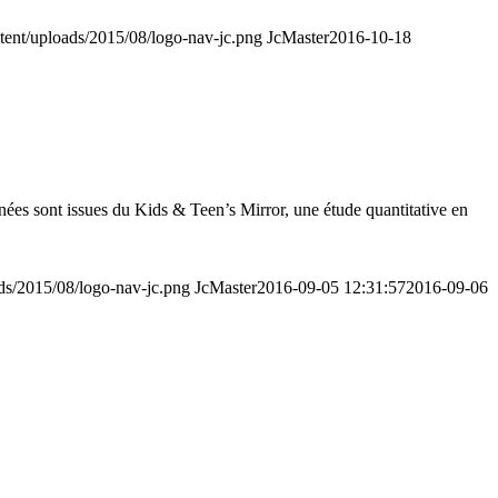
ntent/uploads/2015/08/logo-nav-jc.png
JcMaster
2016-10-18
ées sont issues du Kids & Teen’s Mirror, une étude quantitative en
ads/2015/08/logo-nav-jc.png
JcMaster
2016-09-05 12:31:57
2016-09-06