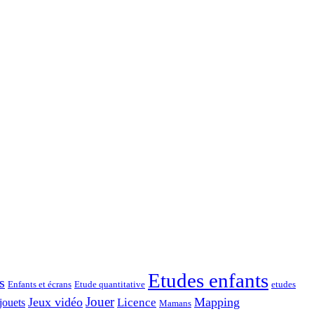
Etudes enfants
s
Enfants et écrans
Etude quantitative
etudes
Jouer
Jeux vidéo
Mapping
Licence
jouets
Mamans