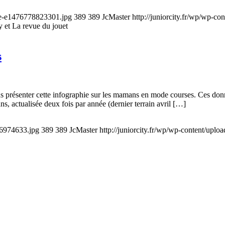
bre-e1476778823301.jpg
389
389
JcMaster
http://juniorcity.fr/wp/wp-co
y et La revue du jouet
s
us présenter cette infographie sur les mamans en mode courses. Ces donn
s, actualisée deux fois par année (dernier terrain avril […]
76974633.jpg
389
389
JcMaster
http://juniorcity.fr/wp/wp-content/uplo