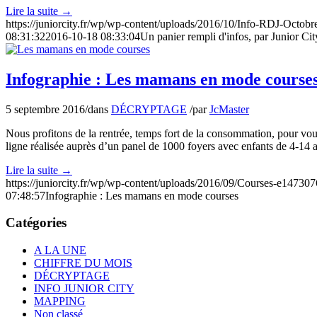
Lire la suite
→
https://juniorcity.fr/wp/wp-content/uploads/2016/10/Info-RDJ-Octo
08:31:32
2016-10-18 08:33:04
Un panier rempli d'infos, par Junior Cit
Infographie : Les mamans en mode course
5 septembre 2016
/
dans
DÉCRYPTAGE
/
par
JcMaster
Nous profitons de la rentrée, temps fort de la consommation, pour vo
ligne réalisée auprès d’un panel de 1000 foyers avec enfants de 4-14 an
Lire la suite
→
https://juniorcity.fr/wp/wp-content/uploads/2016/09/Courses-e14730
07:48:57
Infographie : Les mamans en mode courses
Catégories
A LA UNE
CHIFFRE DU MOIS
DÉCRYPTAGE
INFO JUNIOR CITY
MAPPING
Non classé