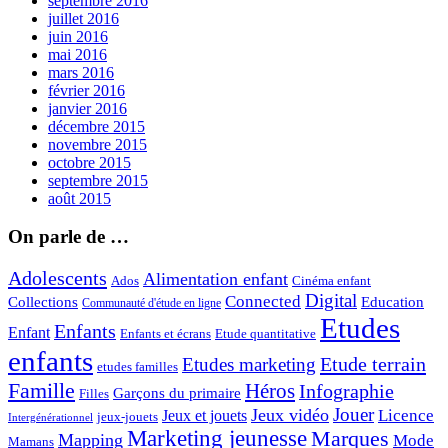
septembre 2016
juillet 2016
juin 2016
mai 2016
mars 2016
février 2016
janvier 2016
décembre 2015
novembre 2015
octobre 2015
septembre 2015
août 2015
On parle de …
Adolescents
Alimentation enfant
Ados
Cinéma enfant
Digital
Connected
Collections
Education
Communauté d'étude en ligne
Etudes
Enfants
Enfant
Enfants et écrans
Etude quantitative
enfants
Etude terrain
Etudes marketing
etudes familles
Famille
Héros
Infographie
Garçons du primaire
Filles
Jouer
Jeux vidéo
Licence
Jeux et jouets
jeux-jouets
Intergénérationnel
Marketing jeunesse
Marques
Mapping
Mode
Mamans