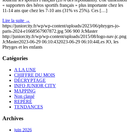
« supporters des héros sportifs français » plus importante chez les
11-14 ans que chez les 7-10 ans (31% vs 25%). Ces […]
Lire la suite
→
https://juniorcity.fr/wp/wp-content/uploads/2023/06/phryges-jo-
paris-2024-e1668567907872.jpg
506
900
JcMaster
http://juniorcity.fr/wp/wp-content/uploads/2015/08/logo-nav-jc.png
JcMaster
2023-06-29 06:10:43
2023-06-29 06:10:44
Les JO, les
Phryges et les enfants
Catégories
A LA UNE
CHIFFRE DU MOIS
DÉCRYPTAGE
INFO JUNIOR CITY
MAPPING
Non classé
REPÉRÉ
TENDANCES
Archives
juin 2026