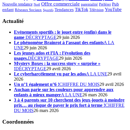
Offre commerciale
Pub
Nouvelle tendance
Préférer
parentalité
Noël
enfant
TikTok
YouTube
Tendances
Réseaux Sociaux
Télévision
Sportifs
Actualité
Evénements sportifs : le jouet entre (enfin) dans le
game
DÉCRYPTAGE
29 juin 2026
Le phénomène Brainrot à l’assaut des enfants
A LA
UNE
29 juin 2026
Les jeunes ados et l’IA : l’évolution des
usages.
DÉCRYPTAGE
29 juin 2026
Mystery Boxes : la success story « surprise »
!
DÉCRYPTAGE
29 avril 2026
Le cyberharcèlement vu par les ados
A LA UNE
29 avril
2026
Un n°1 également n°6 !
CHIFFRE DU MOIS
29 avril 2026
Auchan parie sur les couleurs pour apprendre aux
enfants à mieux manger
A LA UNE
26 mars 2026
3 à 4 parents sur 10 cherchent des jeux-jouets à moindre
prix… au risque de payer le prix fort à terme !
CHIFFRE
DU MOIS
26 mars 2026
Coordonnées