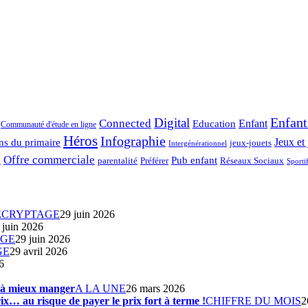
Enfant
Digital
Connected
Enfant
Education
Communauté d'étude en ligne
Héros
Infographie
ns du primaire
Jeux et 
jeux-jouets
Intergénérationnel
Offre commerciale
Pub enfant
Préférer
parentalité
Réseaux Sociaux
l
Sporti
ÉCRYPTAGE
29 juin 2026
 juin 2026
AGE
29 juin 2026
GE
29 avril 2026
6
s à mieux manger
A LA UNE
26 mars 2026
ix… au risque de payer le prix fort à terme !
CHIFFRE DU MOIS
2