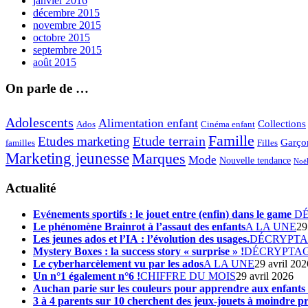
janvier 2016
décembre 2015
novembre 2015
octobre 2015
septembre 2015
août 2015
On parle de …
Adolescents
Alimentation enfant
Collections
Ados
Cinéma enfant
Famille
Etude terrain
Etudes marketing
Garço
Filles
familles
Marketing jeunesse
Marques
Mode
Nouvelle tendance
Noë
Actualité
Evénements sportifs : le jouet entre (enfin) dans le game
D
Le phénomène Brainrot à l’assaut des enfants
A LA UNE
29
Les jeunes ados et l’IA : l’évolution des usages.
DÉCRYPT
Mystery Boxes : la success story « surprise » !
DÉCRYPTA
Le cyberharcèlement vu par les ados
A LA UNE
29 avril 202
Un n°1 également n°6 !
CHIFFRE DU MOIS
29 avril 2026
Auchan parie sur les couleurs pour apprendre aux enfant
3 à 4 parents sur 10 cherchent des jeux-jouets à moindre pr