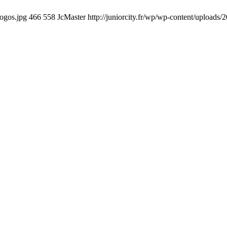
logos.jpg
466
558
JcMaster
http://juniorcity.fr/wp/wp-content/uploads/