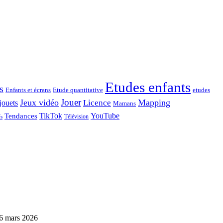
Etudes enfants
s
Enfants et écrans
Etude quantitative
etudes
Jouer
Jeux vidéo
Mapping
Licence
jouets
Mamans
TikTok
YouTube
Tendances
Télévision
fs
6 mars 2026