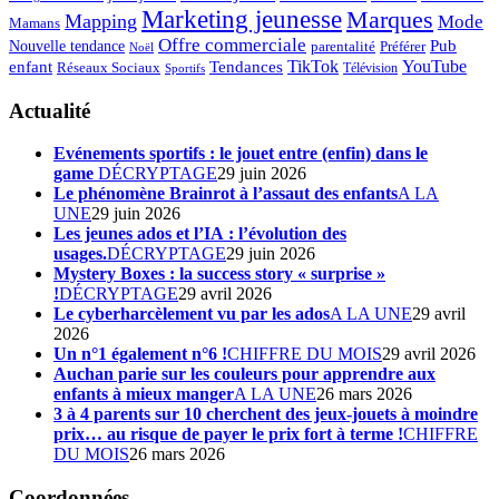
Marketing jeunesse
Marques
Mapping
Mode
Mamans
Offre commerciale
Pub
Nouvelle tendance
Préférer
parentalité
Noël
enfant
TikTok
YouTube
Tendances
Réseaux Sociaux
Télévision
Sportifs
Actualité
Evénements sportifs : le jouet entre (enfin) dans le
game
DÉCRYPTAGE
29 juin 2026
Le phénomène Brainrot à l’assaut des enfants
A LA
UNE
29 juin 2026
Les jeunes ados et l’IA : l’évolution des
usages.
DÉCRYPTAGE
29 juin 2026
Mystery Boxes : la success story « surprise »
!
DÉCRYPTAGE
29 avril 2026
Le cyberharcèlement vu par les ados
A LA UNE
29 avril
2026
Un n°1 également n°6 !
CHIFFRE DU MOIS
29 avril 2026
Auchan parie sur les couleurs pour apprendre aux
enfants à mieux manger
A LA UNE
26 mars 2026
3 à 4 parents sur 10 cherchent des jeux-jouets à moindre
prix… au risque de payer le prix fort à terme !
CHIFFRE
DU MOIS
26 mars 2026
Coordonnées