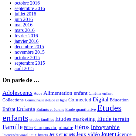
octobre 2016
septembre 2016
juillet 2016
juin 2016
mai 2016
mars 2016
février 2016
janvier 2016
décembre 2015
novembre 2015
octobre 2015
septembre 2015
août 2015
On parle de …
Adolescents
Alimentation enfant
Ados
Cinéma enfant
Digital
Connected
Collections
Education
Communauté d'étude en ligne
Etudes
Enfants
Enfant
Enfants et écrans
Etude quantitative
enfants
Etude terrain
Etudes marketing
etudes familles
Famille
Héros
Infographie
Garçons du primaire
Filles
Jouer
Jeux vidéo
Licence
Jeux et jouets
jeux-jouets
Intergénérationnel