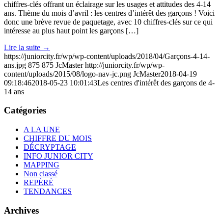
chiffres-clés offrant un éclairage sur les usages et attitudes des 4-14
ans. Thème du mois d’avril : les centres d’intérêt des garçons ! Voici
donc une brève revue de paquetage, avec 10 chiffres-clés sur ce qui
intéresse au plus haut point les garçons […]
Lire la suite
→
https://juniorcity.fr/wp/wp-content/uploads/2018/04/Garçons-4-14-
ans.jpg
875
875
JcMaster
http://juniorcity.fr/wp/wp-
content/uploads/2015/08/logo-nav-jc.png
JcMaster
2018-04-19
09:18:46
2018-05-23 10:01:43
Les centres d'intérêt des garçons de 4-
14 ans
Catégories
A LA UNE
CHIFFRE DU MOIS
DÉCRYPTAGE
INFO JUNIOR CITY
MAPPING
Non classé
REPÉRÉ
TENDANCES
Archives