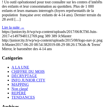
! Un outil opérationnel pour tout connaître sur les centres d’intérêts
des enfants et leur consommation au quotidien. Plus de 1 000
enfants et leurs mamans interrogés (foyers représentatifs de la
population française avec enfants de 4-14 ans). Dernier terrain du
28 avril […]
Lire la suite
→
https://juniorcity.fr/wp/wp-content/uploads/2017/06/KTM-Juin-
2017-e1497948112769.png
389
389
JcMaster
http://juniorcity.fr/wp/wp-content/uploads/2015/08/logo-nav-jc.png
JcMaster
2017-06-20 08:54:38
2019-08-29 08:26:17
Kids & Teens'
Mirror, le baromètre des 4-14 ans
Catégories
A LA UNE
CHIFFRE DU MOIS
DÉCRYPTAGE
INFO JUNIOR CITY
MAPPING
Non classé
REPÉRÉ
TENDANCES
Archives