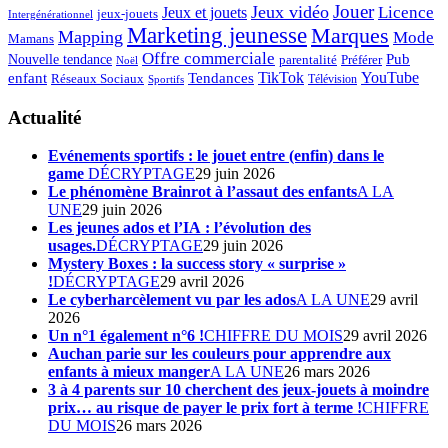
Jouer
Jeux vidéo
Licence
Jeux et jouets
jeux-jouets
Intergénérationnel
Marketing jeunesse
Marques
Mapping
Mode
Mamans
Offre commerciale
Pub
Nouvelle tendance
Préférer
parentalité
Noël
enfant
TikTok
YouTube
Tendances
Réseaux Sociaux
Télévision
Sportifs
Actualité
Evénements sportifs : le jouet entre (enfin) dans le
game
DÉCRYPTAGE
29 juin 2026
Le phénomène Brainrot à l’assaut des enfants
A LA
UNE
29 juin 2026
Les jeunes ados et l’IA : l’évolution des
usages.
DÉCRYPTAGE
29 juin 2026
Mystery Boxes : la success story « surprise »
!
DÉCRYPTAGE
29 avril 2026
Le cyberharcèlement vu par les ados
A LA UNE
29 avril
2026
Un n°1 également n°6 !
CHIFFRE DU MOIS
29 avril 2026
Auchan parie sur les couleurs pour apprendre aux
enfants à mieux manger
A LA UNE
26 mars 2026
3 à 4 parents sur 10 cherchent des jeux-jouets à moindre
prix… au risque de payer le prix fort à terme !
CHIFFRE
DU MOIS
26 mars 2026