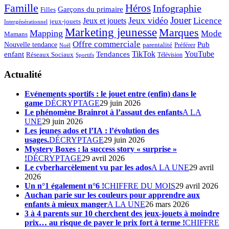
Famille
Héros
Infographie
Garçons du primaire
Filles
Jouer
Jeux vidéo
Licence
Jeux et jouets
jeux-jouets
Intergénérationnel
Marketing jeunesse
Marques
Mapping
Mode
Mamans
Offre commerciale
Pub
Nouvelle tendance
Préférer
parentalité
Noël
enfant
TikTok
YouTube
Tendances
Réseaux Sociaux
Télévision
Sportifs
Actualité
Evénements sportifs : le jouet entre (enfin) dans le
game
DÉCRYPTAGE
29 juin 2026
Le phénomène Brainrot à l’assaut des enfants
A LA
UNE
29 juin 2026
Les jeunes ados et l’IA : l’évolution des
usages.
DÉCRYPTAGE
29 juin 2026
Mystery Boxes : la success story « surprise »
!
DÉCRYPTAGE
29 avril 2026
Le cyberharcèlement vu par les ados
A LA UNE
29 avril
2026
Un n°1 également n°6 !
CHIFFRE DU MOIS
29 avril 2026
Auchan parie sur les couleurs pour apprendre aux
enfants à mieux manger
A LA UNE
26 mars 2026
3 à 4 parents sur 10 cherchent des jeux-jouets à moindre
prix… au risque de payer le prix fort à terme !
CHIFFRE