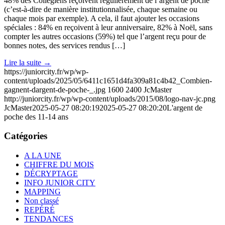
48% des Collégiens reçoivent régulièrement de l’argent de poche
(c’est-à-dire de manière institutionnalisée, chaque semaine ou
chaque mois par exemple). A cela, il faut ajouter les occasions
spéciales : 84% en reçoivent à leur anniversaire, 82% à Noël, sans
compter les autres occasions (59%) tel que l’argent reçu pour de
bonnes notes, des services rendus […]
Lire la suite
→
https://juniorcity.fr/wp/wp-
content/uploads/2025/05/6411c1651d4fa309a81c4b42_Combien-
gagnent-dargent-de-poche-_.jpg
1600
2400
JcMaster
http://juniorcity.fr/wp/wp-content/uploads/2015/08/logo-nav-jc.png
JcMaster
2025-05-27 08:20:19
2025-05-27 08:20:20
L'argent de
poche des 11-14 ans
Catégories
A LA UNE
CHIFFRE DU MOIS
DÉCRYPTAGE
INFO JUNIOR CITY
MAPPING
Non classé
REPÉRÉ
TENDANCES