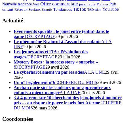
Offre commerciale
Pub
Nouvelle tendance
Préférer
parentalité
Noël
enfant
TikTok
YouTube
Tendances
Réseaux Sociaux
Télévision
Sportifs
Actualité
Evénements sportifs : le jouet entre (enfin) dans le
game
DÉCRYPTAGE
29 juin 2026
Le phénomène Brainrot à l’assaut des enfants
A LA
UNE
29 juin 2026
Les jeunes ados et l’IA : l’évolution des
usages.
DÉCRYPTAGE
29 juin 2026
Mystery Boxes : la success story « surprise »
!
DÉCRYPTAGE
29 avril 2026
Le cyberharcèlement vu par les ados
A LA UNE
29 avril
2026
Un n°1 également n°6 !
CHIFFRE DU MOIS
29 avril 2026
Auchan parie sur les couleurs pour apprendre aux
enfants à mieux manger
A LA UNE
26 mars 2026
3 à 4 parents sur 10 cherchent des jeux-jouets à moindre
prix… au risque de payer le prix fort à terme !
CHIFFRE
DU MOIS
26 mars 2026
Coordonnées