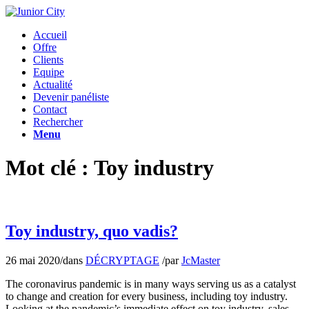
Accueil
Offre
Clients
Equipe
Actualité
Devenir panéliste
Contact
Rechercher
Menu
Mot clé : Toy industry
Toy industry, quo vadis?
26 mai 2020
/
dans
DÉCRYPTAGE
/
par
JcMaster
The coronavirus pandemic is in many ways serving us as a catalyst
to change and creation for every business, including toy industry.
Looking at the pandemic’s immediate effect on toy industry, sales