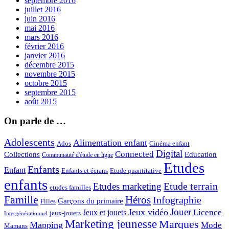
septembre 2016
juillet 2016
juin 2016
mai 2016
mars 2016
février 2016
janvier 2016
décembre 2015
novembre 2015
octobre 2015
septembre 2015
août 2015
On parle de …
Adolescents
Alimentation enfant
Ados
Cinéma enfant
Digital
Connected
Collections
Education
Communauté d'étude en ligne
Etudes
Enfants
Enfant
Enfants et écrans
Etude quantitative
enfants
Etude terrain
Etudes marketing
etudes familles
Famille
Héros
Infographie
Garçons du primaire
Filles
Jouer
Jeux vidéo
Licence
Jeux et jouets
jeux-jouets
Intergénérationnel
Marketing jeunesse
Marques
Mapping
Mode
Mamans