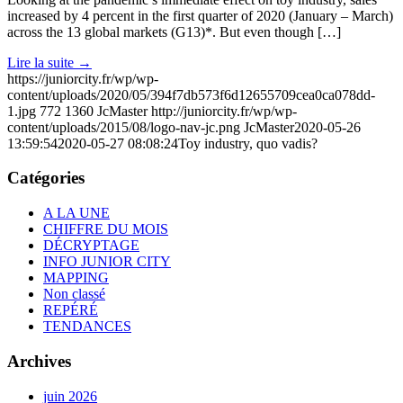
increased by 4 percent in the first quarter of 2020 (January – March)
across the 13 global markets (G13)*. But even though […]
Lire la suite
→
https://juniorcity.fr/wp/wp-
content/uploads/2020/05/394f7db573f6d12655709cea0ca078dd-
1.jpg
772
1360
JcMaster
http://juniorcity.fr/wp/wp-
content/uploads/2015/08/logo-nav-jc.png
JcMaster
2020-05-26
13:59:54
2020-05-27 08:08:24
Toy industry, quo vadis?
Catégories
A LA UNE
CHIFFRE DU MOIS
DÉCRYPTAGE
INFO JUNIOR CITY
MAPPING
Non classé
REPÉRÉ
TENDANCES
Archives
juin 2026