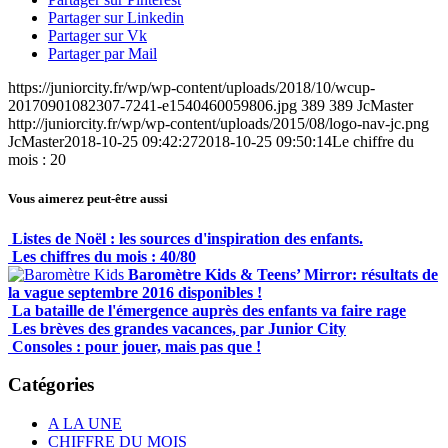
Partager sur Linkedin
Partager sur Vk
Partager par Mail
https://juniorcity.fr/wp/wp-content/uploads/2018/10/wcup-
20170901082307-7241-e1540460059806.jpg
389
389
JcMaster
http://juniorcity.fr/wp/wp-content/uploads/2015/08/logo-nav-jc.png
JcMaster
2018-10-25 09:42:27
2018-10-25 09:50:14
Le chiffre du
mois : 20
Vous aimerez peut-être aussi
Listes de Noël : les sources d'inspiration des enfants.
Les chiffres du mois : 40/80
Baromètre Kids & Teens’ Mirror: résultats de
la vague septembre 2016 disponibles !
La bataille de l'émergence auprès des enfants va faire rage
Les brèves des grandes vacances, par Junior City
Consoles : pour jouer, mais pas que !
Catégories
A LA UNE
CHIFFRE DU MOIS