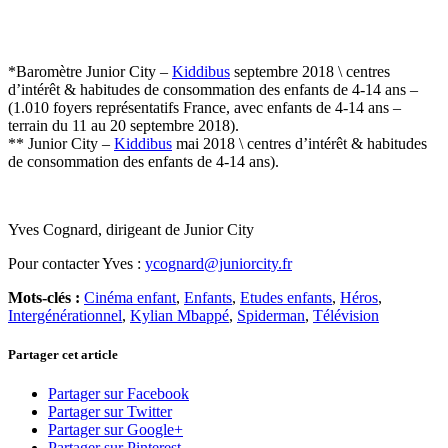
*Baromètre Junior City –
Kiddibus
septembre 2018 \ centres
d’intérêt & habitudes de consommation des enfants de 4-14 ans –
(1.010 foyers représentatifs France, avec enfants de 4-14 ans –
terrain du 11 au 20 septembre 2018).
** Junior City –
Kiddibus
mai 2018 \ centres d’intérêt & habitudes
de consommation des enfants de 4-14 ans).
Yves Cognard, dirigeant de Junior City
Pour contacter Yves :
ycognard@juniorcity.fr
Mots-clés :
Cinéma enfant
,
Enfants
,
Etudes enfants
,
Héros
,
Intergénérationnel
,
Kylian Mbappé
,
Spiderman
,
Télévision
Partager cet article
Partager sur Facebook
Partager sur Twitter
Partager sur Google+
Partager sur Pinterest