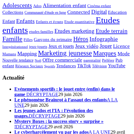
Adolescents
Alimentation enfant
Ados
Cinéma enfant
Digital
Connected
Collections
Education
Communauté d'étude en ligne
Etudes
Enfants
Enfant
Enfants et écrans
Etude quantitative
enfants
Etude terrain
Etudes marketing
etudes familles
Famille
Héros
Infographie
Garçons du primaire
Filles
Jouer
Jeux vidéo
Licence
Jeux et jouets
jeux-jouets
Intergénérationnel
Marketing jeunesse
Marques
Mapping
Mode
Mamans
Offre commerciale
Pub
Nouvelle tendance
Préférer
parentalité
Noël
enfant
TikTok
YouTube
Tendances
Réseaux Sociaux
Télévision
Sportifs
Actualité
Evénements sportifs : le jouet entre (enfin) dans le
game
DÉCRYPTAGE
29 juin 2026
Le phénomène Brainrot à l’assaut des enfants
A LA
UNE
29 juin 2026
Les jeunes ados et l’IA : l’évolution des
usages.
DÉCRYPTAGE
29 juin 2026
Mystery Boxes : la success story « surprise »
!
DÉCRYPTAGE
29 avril 2026
Le cyberharcèlement vu par les ados
A LA UNE
29 avril