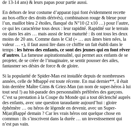
de 13-14 ans) & leurs papas pour partie aussi.
En dehors de leur costume d’apparat (qui font évidemment recette
au box-office des droits dérivés), combinaison rouge & bleue pour
l’un, maillot bleu 2 étoiles, flanqué du N°10 (2 x10 …) pour l’autre,
ce qui les caractérise tous deux : leur rapidité. Rapidité sur le terrain
ou dans les airs … mais aussi de leur maturité : ils ont tous les deux
moins de 20 ans. Comme dans le Cid (« … aux âmes bien nées, la
valeur … »), il faut aussi lire dans ce chiffre un fait établi dans le
temps :
les héros des enfants, ce sont des jeunes qui en font rêver
d’autres
. La fameuse aspirationnalité, qui permet aux enfants de se
projeter, de se créer de l’imaginaire, se sentir pousser des ailes,
fantasmer ses désirs de force & de gloire.
Si la popularité de Spider-Man est installée depuis de nombreuses
années, celle de Mbappé est toute récente. En mai dernier**, il était
loin derrière Maître Gims & Griez-Man (un nom de super-héros à lui
tout seul !) au hit-parade des personnalités préférées des garçons.
C’est sa prestation à la Coupe du Monde qui a tout déclenché auprès
des enfants, avec une question taraudante aujourd’hui : gloire
éphémère … ou héros de légende en devenir, avec un Super-
M(an)Bappé demain ? Car les vrais héros ont quelque chose en
commun : ils s’inscrivent dans la durée … un investissement qui
n’est pas vain.