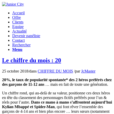
Accueil
Offre
Clients
Equipe
Actualité
Devenir panéliste
Contact
Rechercher
Menu
Le chiffre du mois : 20
25 octobre 2018
/
dans
CHIFFRE DU MOIS
/
par
JcMaster
20%, le taux de popularité spontanée* des 2 héros préférés chez
des garçons de 11-12 ans
… mais en fait de toute une génération.
Un chiffre rond, qui au-delà de sa valeur, positionne ces deux héros
en tête du classement des personnages fictifs préférés pour l’un &
réels pour l’autre.
Dans ce mano à mano s’affrontent aujourd’hui
Kylian Mbappé et Spider-Man
, qui font rêver l’ensemble des
garçons de 4-14 ans et bien plus encore … leurs sœurs (notamment