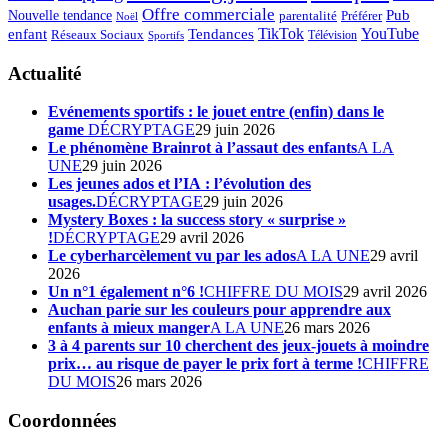
Offre commerciale
Pub
Nouvelle tendance
Préférer
parentalité
Noël
enfant
TikTok
YouTube
Tendances
Réseaux Sociaux
Télévision
Sportifs
Actualité
Evénements sportifs : le jouet entre (enfin) dans le
game
DÉCRYPTAGE
29 juin 2026
Le phénomène Brainrot à l’assaut des enfants
A LA
UNE
29 juin 2026
Les jeunes ados et l’IA : l’évolution des
usages.
DÉCRYPTAGE
29 juin 2026
Mystery Boxes : la success story « surprise »
!
DÉCRYPTAGE
29 avril 2026
Le cyberharcèlement vu par les ados
A LA UNE
29 avril
2026
Un n°1 également n°6 !
CHIFFRE DU MOIS
29 avril 2026
Auchan parie sur les couleurs pour apprendre aux
enfants à mieux manger
A LA UNE
26 mars 2026
3 à 4 parents sur 10 cherchent des jeux-jouets à moindre
prix… au risque de payer le prix fort à terme !
CHIFFRE
DU MOIS
26 mars 2026
Coordonnées