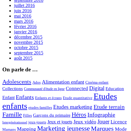
septembre 2016
juillet 2016
juin 2016
mai 2016
mars 2016
février 2016
janvier 2016
décembre 2015
novembre 2015
octobre 2015
septembre 2015
août 2015
On parle de …
Adolescents
Alimentation enfant
Ados
Cinéma enfant
Digital
Connected
Collections
Education
Communauté d'étude en ligne
Etudes
Enfants
Enfant
Enfants et écrans
Etude quantitative
enfants
Etude terrain
Etudes marketing
etudes familles
Famille
Héros
Infographie
Garçons du primaire
Filles
Jouer
Jeux vidéo
Licence
Jeux et jouets
jeux-jouets
Intergénérationnel
Marketing jeunesse
Marques
Mapping
Mode
Mamans