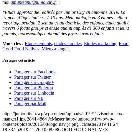
moi
amunteanu@juniorcity.fr
!
*Étude approfondie réalisée par Junior City en automne 2019. La
tranche d’âge étudiée : 7-10 ans. Méthodologie en 3 étapes : ethno
reportage pendant 2 semaines au domicile des enfants, étude quali à
travers 6 focus groups et étude quanti auprès de 360 enfants et leurs
parents, représentatifs national des foyers avec enfants.
Mots-clés :
Etudes enfants
,
etudes familles
,
Etudes marketing
,
Food
,
Good Food Natives
,
Mieux-manger
Partager cet article
Partager sur Facebook
Partager sur Twitter
Partager sur Google+
Partager sur Pinterest
Partager sur Linkedin
Partager sur Vk
Partager par Mail
https://juniorcity.fr/wp/wp-content/uploads/2019/11/visuel-mieux-
manger1.jpg
2844
4864
JcMaster
http://juniorcity.fr/wp/wp-
content/uploads/2015/08/logo-nav-jc.png
JcMaster
2019-11-24
18:33:55
2019-11-26 10:08:08
GOOD FOOD NATIVES