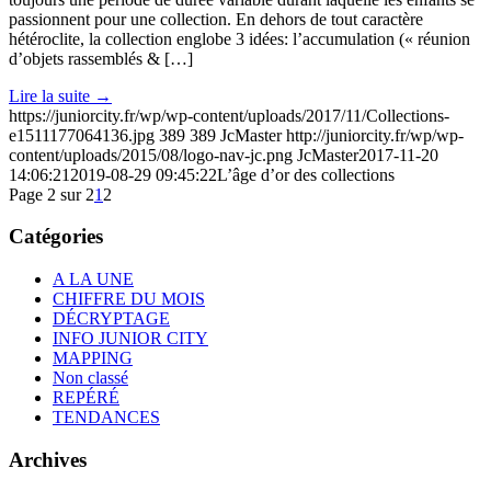
passionnent pour une collection. En dehors de tout caractère
hétéroclite, la collection englobe 3 idées: l’accumulation (« réunion
d’objets rassemblés & […]
Lire la suite
→
https://juniorcity.fr/wp/wp-content/uploads/2017/11/Collections-
e1511177064136.jpg
389
389
JcMaster
http://juniorcity.fr/wp/wp-
content/uploads/2015/08/logo-nav-jc.png
JcMaster
2017-11-20
14:06:21
2019-08-29 09:45:22
L’âge d’or des collections
Page 2 sur 2
1
2
Catégories
A LA UNE
CHIFFRE DU MOIS
DÉCRYPTAGE
INFO JUNIOR CITY
MAPPING
Non classé
REPÉRÉ
TENDANCES
Archives