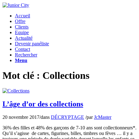
Accueil
Offre
Clients
Equipe
Actualité
Devenir panéliste
Contact
Rechercher
Menu
Mot clé : Collections
L’âge d’or des collections
20 novembre 2017
/
dans
DÉCRYPTAGE
/
par
JcMaster
36% des filles et 48% des garçons de 7-10 ans sont collectionneurs*.
Qu’il s’agisse de cartes, figurines, billes, timbres ou fèves … il y a
toujours une période de durée variable durant laquelle les enfants se