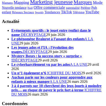
Marketing jeunesse
Marques
Mapping
Mode
Mamans
Offre commerciale
Pub
Nouvelle tendance
Préférer
parentalité
Noël
enfant
TikTok
YouTube
Tendances
Réseaux Sociaux
Télévision
Sportifs
Actualité
Evénements sportifs : le jouet entre (enfin) dans le
game
DÉCRYPTAGE
29 juin 2026
Le phénomène Brainrot à l’assaut des enfants
A LA
UNE
29 juin 2026
Les jeunes ados et l’IA : l’évolution des
usages.
DÉCRYPTAGE
29 juin 2026
Mystery Boxes : la success story « surprise »
!
DÉCRYPTAGE
29 avril 2026
Le cyberharcèlement vu par les ados
A LA UNE
29 avril
2026
Un n°1 également n°6 !
CHIFFRE DU MOIS
29 avril 2026
Auchan parie sur les couleurs pour apprendre aux
enfants à mieux manger
A LA UNE
26 mars 2026
3 à 4 parents sur 10 cherchent des jeux-jouets à moindre
prix… au risque de payer le prix fort à terme !
CHIFFRE
DU MOIS
26 mars 2026
Coordonnées