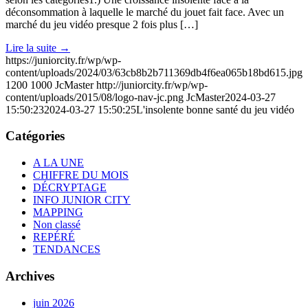
déconsommation à laquelle le marché du jouet fait face. Avec un
marché du jeu vidéo presque 2 fois plus […]
Lire la suite
→
https://juniorcity.fr/wp/wp-
content/uploads/2024/03/63cb8b2b711369db4f6ea065b18bd615.jpg
1200
1000
JcMaster
http://juniorcity.fr/wp/wp-
content/uploads/2015/08/logo-nav-jc.png
JcMaster
2024-03-27
15:50:23
2024-03-27 15:50:25
L'insolente bonne santé du jeu vidéo
Catégories
A LA UNE
CHIFFRE DU MOIS
DÉCRYPTAGE
INFO JUNIOR CITY
MAPPING
Non classé
REPÉRÉ
TENDANCES
Archives
juin 2026