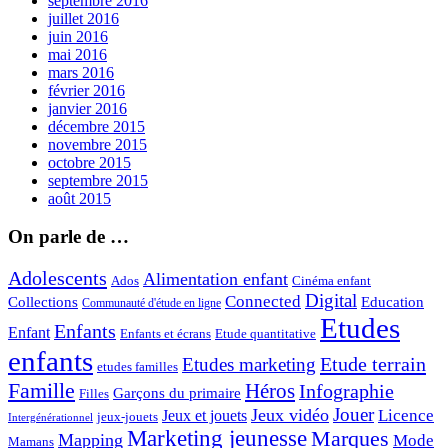
septembre 2016
juillet 2016
juin 2016
mai 2016
mars 2016
février 2016
janvier 2016
décembre 2015
novembre 2015
octobre 2015
septembre 2015
août 2015
On parle de …
Adolescents
Alimentation enfant
Ados
Cinéma enfant
Digital
Connected
Collections
Education
Communauté d'étude en ligne
Etudes
Enfants
Enfant
Enfants et écrans
Etude quantitative
enfants
Etude terrain
Etudes marketing
etudes familles
Famille
Héros
Infographie
Garçons du primaire
Filles
Jouer
Jeux vidéo
Licence
Jeux et jouets
jeux-jouets
Intergénérationnel
Marketing jeunesse
Marques
Mapping
Mode
Mamans