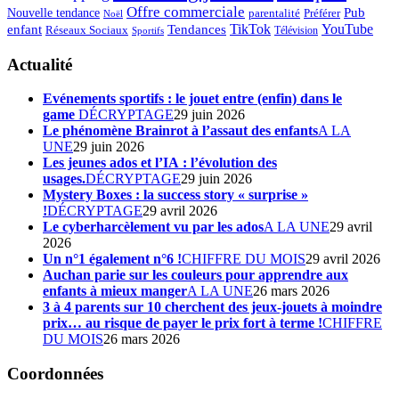
Offre commerciale
Pub
Nouvelle tendance
Préférer
parentalité
Noël
enfant
TikTok
YouTube
Tendances
Réseaux Sociaux
Télévision
Sportifs
Actualité
Evénements sportifs : le jouet entre (enfin) dans le
game
DÉCRYPTAGE
29 juin 2026
Le phénomène Brainrot à l’assaut des enfants
A LA
UNE
29 juin 2026
Les jeunes ados et l’IA : l’évolution des
usages.
DÉCRYPTAGE
29 juin 2026
Mystery Boxes : la success story « surprise »
!
DÉCRYPTAGE
29 avril 2026
Le cyberharcèlement vu par les ados
A LA UNE
29 avril
2026
Un n°1 également n°6 !
CHIFFRE DU MOIS
29 avril 2026
Auchan parie sur les couleurs pour apprendre aux
enfants à mieux manger
A LA UNE
26 mars 2026
3 à 4 parents sur 10 cherchent des jeux-jouets à moindre
prix… au risque de payer le prix fort à terme !
CHIFFRE
DU MOIS
26 mars 2026
Coordonnées