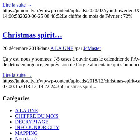
Lire la suite
→
https://juniorcity.fr/wp/wp-content/uploads/2020/02/ryan-howerter
14:00:58
2020-06-25 08:48:52
Le chiffre du mois de Février : 72%
Christmas spirit…
20 décembre 2018
/
dans
A LA UNE
/
par
JcMaster
Ça y est, nous y sommes: J-5 cases à ouvrir dans le calendrier de l’Ave
de detox en urgence, en prévision de l’orgie alimentaire qui s’annonc
Lire la suite
→
https://juniorcity.fr/wp/wp-content/uploads/2018/12/christmas-spirit
07:00:15
2018-12-19 22:24:35
Christmas spirit...
Catégories
A LA UNE
CHIFFRE DU MOIS
DÉCRYPTAGE
INFO JUNIOR CITY
MAPPING
Non classé