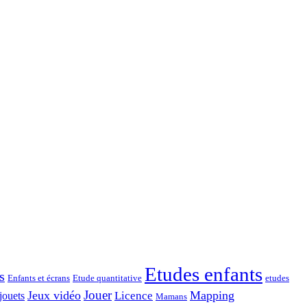
Etudes enfants
s
Enfants et écrans
Etude quantitative
etudes
Jouer
Jeux vidéo
Mapping
Licence
jouets
Mamans