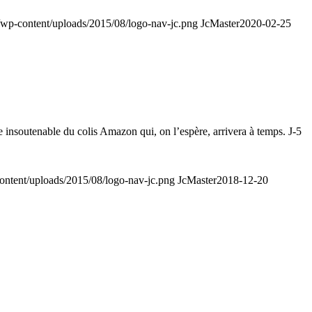
wp/wp-content/uploads/2015/08/logo-nav-jc.png
JcMaster
2020-02-25
te insoutenable du colis Amazon qui, on l’espère, arrivera à temps. J-5
-content/uploads/2015/08/logo-nav-jc.png
JcMaster
2018-12-20