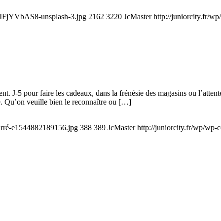
-JXIFjYVbAS8-unsplash-3.jpg
2162
3220
JcMaster
http://juniorcity.fr/
nt. J-5 pour faire les cadeaux, dans la frénésie des magasins ou l’atten
e. Qu’on veuille bien le reconnaître ou […]
-carré-e1544882189156.jpg
388
389
JcMaster
http://juniorcity.fr/wp/wp