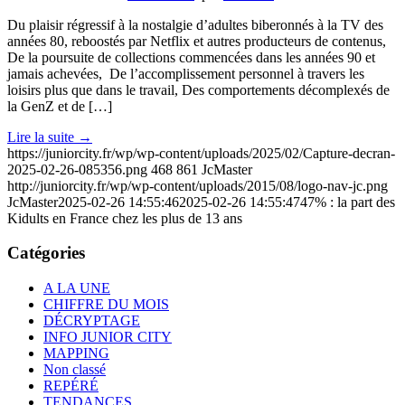
Du plaisir régressif à la nostalgie d’adultes biberonnés à la TV des
années 80, reboostés par Netflix et autres producteurs de contenus,
De la poursuite de collections commencées dans les années 90 et
jamais achevées, De l’accomplissement personnel à travers les
loisirs plus que dans le travail, Des comportements décomplexés de
la GenZ et de […]
Lire la suite
→
https://juniorcity.fr/wp/wp-content/uploads/2025/02/Capture-decran-
2025-02-26-085356.png
468
861
JcMaster
http://juniorcity.fr/wp/wp-content/uploads/2015/08/logo-nav-jc.png
JcMaster
2025-02-26 14:55:46
2025-02-26 14:55:47
47% : la part des
Kidults en France chez les plus de 13 ans
Catégories
A LA UNE
CHIFFRE DU MOIS
DÉCRYPTAGE
INFO JUNIOR CITY
MAPPING
Non classé
REPÉRÉ
TENDANCES