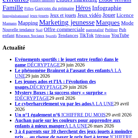
etudes familles
Famille
Héros
Infographie
Garçons du primaire
Filles
Jouer
Jeux vidéo
Licence
Jeux et jouets
jeux-jouets
Intergénérationnel
Marketing jeunesse
Marques
Mapping
Mode
Mamans
Offre commerciale
Pub
Nouvelle tendance
Préférer
parentalité
Noël
enfant
TikTok
YouTube
Tendances
Réseaux Sociaux
Télévision
Sportifs
Actualité
Evénements sportifs : le jouet entre (enfin) dans le
game
DÉCRYPTAGE
29 juin 2026
Le phénomène Brainrot à l’assaut des enfants
A LA
UNE
29 juin 2026
Les jeunes ados et l’IA : l’évolution des
usages.
DÉCRYPTAGE
29 juin 2026
Mystery Boxes : la success story « surprise »
!
DÉCRYPTAGE
29 avril 2026
Le cyberharcèlement vu par les ados
A LA UNE
29 avril
2026
Un n°1 également n°6 !
CHIFFRE DU MOIS
29 avril 2026
Auchan parie sur les couleurs pour apprendre aux
enfants à mieux manger
A LA UNE
26 mars 2026
3 à 4 parents sur 10 cherchent des jeux-jouets à moindre
prix… au risque de payer le prix fort à terme !
CHIFFRE