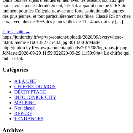
Dans tous les sujets d’études en lien avec les réseaux sociaux que
nous avons menés dernièrement, TikTok apparaît comme le RS du
moment pour les Collégiens, avec une forte aspirationalité auprès
des plus jeunes, et tout particulièrement des filles. Classé RS #4 chez
eux, avec plus de 30% des jeunes filles de 11-14 ans qui s’y […]
Lire la suite
→
https://juniorcity.fr/wp/wp-content/uploads/2020/09/everywhere-
tiktok-meme-e1601382725432.jpg
301
600
JcMaster
http://juniorcity.fr/wp/wp-content/uploads/2015/08/logo-nav-jc.png
JcMaster
2020-09-29 11:59:02
2020-09-29 11:59:04
#4 Le chiffre qui
fait TikTok
Catégories
A LA UNE
CHIFFRE DU MOIS
DÉCRYPTAGE
INFO JUNIOR CITY
MAPPING
Non classé
REPÉRÉ
TENDANCES
Archives