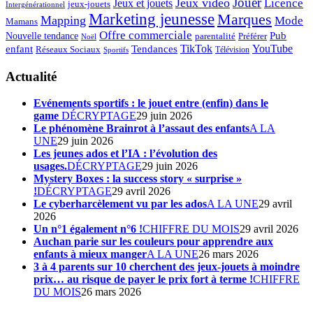
Jouer
Jeux vidéo
Licence
Jeux et jouets
jeux-jouets
Intergénérationnel
Marketing jeunesse
Marques
Mapping
Mode
Mamans
Offre commerciale
Pub
Nouvelle tendance
Préférer
parentalité
Noël
enfant
TikTok
YouTube
Tendances
Réseaux Sociaux
Télévision
Sportifs
Actualité
Evénements sportifs : le jouet entre (enfin) dans le
game
DÉCRYPTAGE
29 juin 2026
Le phénomène Brainrot à l’assaut des enfants
A LA
UNE
29 juin 2026
Les jeunes ados et l’IA : l’évolution des
usages.
DÉCRYPTAGE
29 juin 2026
Mystery Boxes : la success story « surprise »
!
DÉCRYPTAGE
29 avril 2026
Le cyberharcèlement vu par les ados
A LA UNE
29 avril
2026
Un n°1 également n°6 !
CHIFFRE DU MOIS
29 avril 2026
Auchan parie sur les couleurs pour apprendre aux
enfants à mieux manger
A LA UNE
26 mars 2026
3 à 4 parents sur 10 cherchent des jeux-jouets à moindre
prix… au risque de payer le prix fort à terme !
CHIFFRE
DU MOIS
26 mars 2026