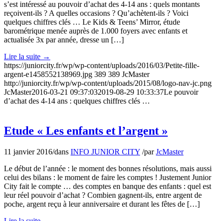
s’est intéressé au pouvoir d’achat des 4-14 ans : quels montants
reçoivent-ils ? A quelles occasions ? Qu’achètent-ils ? Voici
quelques chiffres clés … Le Kids & Teens’ Mirror, étude
barométrique menée auprès de 1.000 foyers avec enfants et
actualisée 3x par année, dresse un […]
Lire la suite
→
https://juniorcity.fr/wp/wp-content/uploads/2016/03/Petite-fille-
argent-e1458552138969.jpg
389
389
JcMaster
http://juniorcity.fr/wp/wp-content/uploads/2015/08/logo-nav-jc.png
JcMaster
2016-03-21 09:37:03
2019-08-29 10:33:37
Le pouvoir
d’achat des 4-14 ans : quelques chiffres clés …
Etude « Les enfants et l’argent »
11 janvier 2016
/
dans
INFO JUNIOR CITY
/
par
JcMaster
Le début de l’année : le moment des bonnes résolutions, mais aussi
celui des bilans : le moment de faire les comptes ! Justement Junior
City fait le compte … des comptes en banque des enfants : quel est
leur réel pouvoir d’achat ? Combien gagnent-ils, entre argent de
poche, argent reçu à leur anniversaire et durant les fêtes de […]
Lire la suite
→