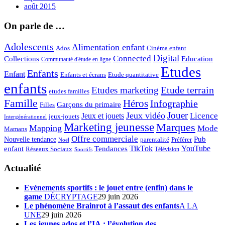
août 2015
On parle de …
Adolescents
Alimentation enfant
Ados
Cinéma enfant
Digital
Connected
Collections
Education
Communauté d'étude en ligne
Etudes
Enfants
Enfant
Enfants et écrans
Etude quantitative
enfants
Etude terrain
Etudes marketing
etudes familles
Famille
Héros
Infographie
Garçons du primaire
Filles
Jouer
Jeux vidéo
Licence
Jeux et jouets
jeux-jouets
Intergénérationnel
Marketing jeunesse
Marques
Mapping
Mode
Mamans
Offre commerciale
Pub
Nouvelle tendance
Préférer
parentalité
Noël
enfant
TikTok
YouTube
Tendances
Réseaux Sociaux
Télévision
Sportifs
Actualité
Evénements sportifs : le jouet entre (enfin) dans le
game
DÉCRYPTAGE
29 juin 2026
Le phénomène Brainrot à l’assaut des enfants
A LA
UNE
29 juin 2026
Les jeunes ados et l’IA : l’évolution des