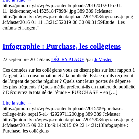
https://juniorcity.fr/wp/wp-content/uploads/2016/01/2016-01-
11_kids-money-e1452518478984.jpg
389
389
JcMaster
http://juniorcity.fr/wp/wp-content/uploads/2015/08/logo-nav-jc.png
JcMaster
2016-01-11 13:21:35
2019-08-30 09:31:59
Etude "Les
enfants et l'argent"
Infographie : Purchase, les collégiens
22 septembre 2015
/
dans
DÉCRYPTAGE
/
par
JcMaster
Ces données sur les collégiens vous en disent plus sur leur rapport à
l’argent, à la consommation et à la publicité. Est-ce qu’ils reçoivent
de l’argent de poche régulier ? Quels sont leurs postes de dépense
les plus fréquents ? Quels média préfèrent-ils en matière de publicité
? Découvrez la totalité de l’étude « PURCHASE » en […]
Lire la suite
→
https://juniorcity.fr/wp/wp-content/uploads/2015/09/purchase-
college-info_sept15-e1442929711200.jpg
389
389
JcMaster
http://juniorcity.fr/wp/wp-content/uploads/2015/08/logo-nav-jc.png
JcMaster
2015-09-22 13:49:14
2015-09-22 14:21:13
Infographie :
Purchase, les collégiens