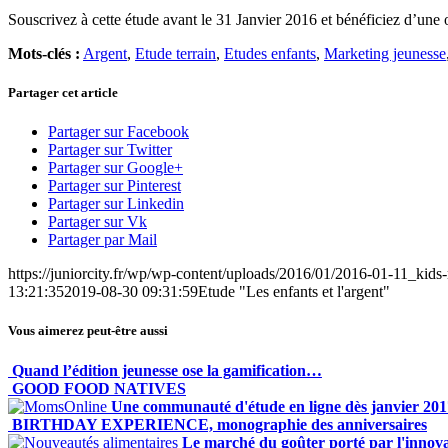
Souscrivez à cette étude avant le 31 Janvier 2016 et bénéficiez d’une
Mots-clés :
Argent
,
Etude terrain
,
Etudes enfants
,
Marketing jeunesse
Partager cet article
Partager sur Facebook
Partager sur Twitter
Partager sur Google+
Partager sur Pinterest
Partager sur Linkedin
Partager sur Vk
Partager par Mail
https://juniorcity.fr/wp/wp-content/uploads/2016/01/2016-01-11_ki
13:21:35
2019-08-30 09:31:59
Etude "Les enfants et l'argent"
Vous aimerez peut-être aussi
Quand l’édition jeunesse ose la gamification…
GOOD FOOD NATIVES
Une communauté d'étude en ligne dès janvier 201
BIRTHDAY EXPERIENCE, monographie des anniversaires
Le marché du goûter porté par l'innov