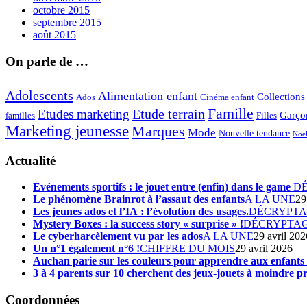
octobre 2015
septembre 2015
août 2015
On parle de …
Adolescents
Alimentation enfant
Collections
Ados
Cinéma enfant
Famille
Etude terrain
Etudes marketing
Garço
Filles
familles
Marketing jeunesse
Marques
Mode
Nouvelle tendance
Noë
Actualité
Evénements sportifs : le jouet entre (enfin) dans le game
D
Le phénomène Brainrot à l’assaut des enfants
A LA UNE
29
Les jeunes ados et l’IA : l’évolution des usages.
DÉCRYPT
Mystery Boxes : la success story « surprise » !
DÉCRYPTA
Le cyberharcèlement vu par les ados
A LA UNE
29 avril 202
Un n°1 également n°6 !
CHIFFRE DU MOIS
29 avril 2026
Auchan parie sur les couleurs pour apprendre aux enfant
3 à 4 parents sur 10 cherchent des jeux-jouets à moindre pr
Coordonnées