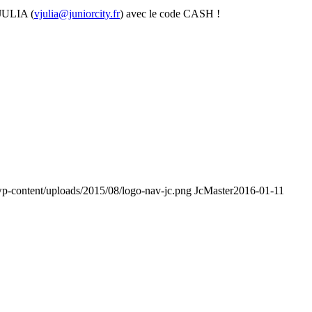
 JULIA (
vjulia@juniorcity.fr
) avec le code CASH !
p/wp-content/uploads/2015/08/logo-nav-jc.png
JcMaster
2016-01-11