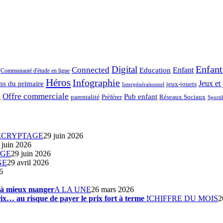
Enfant
Digital
Connected
Enfant
Education
Communauté d'étude en ligne
Héros
Infographie
ns du primaire
Jeux et 
jeux-jouets
Intergénérationnel
Offre commerciale
Pub enfant
Préférer
parentalité
Réseaux Sociaux
l
Sporti
ÉCRYPTAGE
29 juin 2026
 juin 2026
AGE
29 juin 2026
GE
29 avril 2026
6
s à mieux manger
A LA UNE
26 mars 2026
ix… au risque de payer le prix fort à terme !
CHIFFRE DU MOIS
2