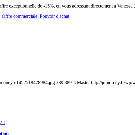
 offre exceptionnelle de -15%, en vous adressant directement à Vanessa
,
Offre commerciale
,
Pouvoir d'achat
ds-money-e1452518478984.jpg
389
389
JcMaster
http://juniorcity.fr/w
7 !
ation