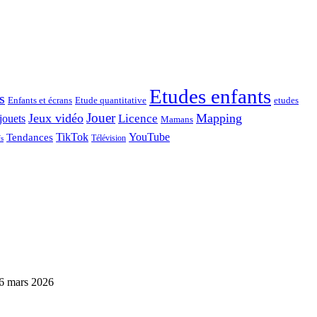
Etudes enfants
s
Enfants et écrans
Etude quantitative
etudes
Jouer
Jeux vidéo
Mapping
Licence
jouets
Mamans
TikTok
YouTube
Tendances
Télévision
fs
6 mars 2026