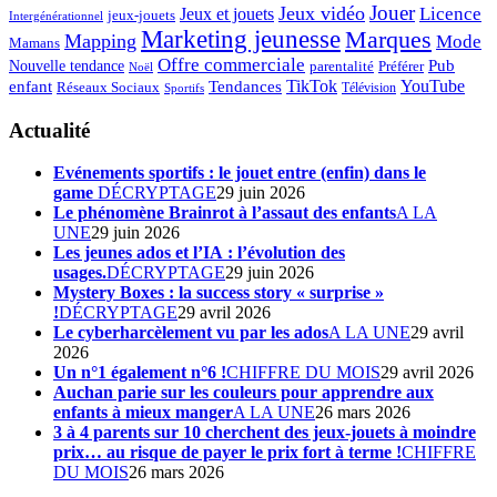
Jouer
Jeux vidéo
Licence
Jeux et jouets
jeux-jouets
Intergénérationnel
Marketing jeunesse
Marques
Mapping
Mode
Mamans
Offre commerciale
Pub
Nouvelle tendance
Préférer
parentalité
Noël
enfant
TikTok
YouTube
Tendances
Réseaux Sociaux
Télévision
Sportifs
Actualité
Evénements sportifs : le jouet entre (enfin) dans le
game
DÉCRYPTAGE
29 juin 2026
Le phénomène Brainrot à l’assaut des enfants
A LA
UNE
29 juin 2026
Les jeunes ados et l’IA : l’évolution des
usages.
DÉCRYPTAGE
29 juin 2026
Mystery Boxes : la success story « surprise »
!
DÉCRYPTAGE
29 avril 2026
Le cyberharcèlement vu par les ados
A LA UNE
29 avril
2026
Un n°1 également n°6 !
CHIFFRE DU MOIS
29 avril 2026
Auchan parie sur les couleurs pour apprendre aux
enfants à mieux manger
A LA UNE
26 mars 2026
3 à 4 parents sur 10 cherchent des jeux-jouets à moindre
prix… au risque de payer le prix fort à terme !
CHIFFRE
DU MOIS
26 mars 2026