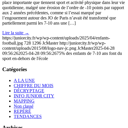
place importante que tiennent sport et activité physique dans leur vie
quotidienne, malgré une érosion de l’ordre de -10 points par rapport
aux 2 années précédentes, comme si l’essai marqué par
l’engouement autour des JO de Paris n’avait été transformé que
partiellement parmi les 7-10 ans une […]
Lire la suite
→
https://juniorcity.fr/wp/wp-content/uploads/2025/04/enfants-
football.jpg
728
1296
JcMaster
http://juniorcity.fr/wp/wp-
content/uploads/2015/08/logo-nav-jc.png
JcMaster
2025-04-28
09:56:26
2025-04-28 09:56:26
75% des enfants de 7-10 ans font du
sport en-dehors de l'école
Catégories
A LA UNE
CHIFFRE DU MOIS
DÉCRYPTAGE
INFO JUNIOR CITY
MAPPING
Non classé
REPÉRÉ
TENDANCES
Archives