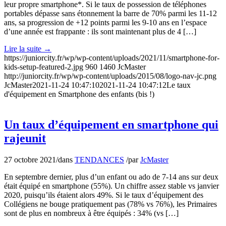
leur propre smartphone*. Si le taux de possession de téléphones
portables dépasse sans étonnement la barre de 70% parmi les 11-12
ans, sa progression de +12 points parmi les 9-10 ans en l’espace
d’une année est frappante : ils sont maintenant plus de 4 […]
Lire la suite
→
https://juniorcity.fr/wp/wp-content/uploads/2021/11/smartphone-for-
kids-setup-featured-2.jpg
960
1460
JcMaster
http://juniorcity.fr/wp/wp-content/uploads/2015/08/logo-nav-jc.png
JcMaster
2021-11-24 10:47:10
2021-11-24 10:47:12
Le taux
d'équipement en Smartphone des enfants (bis !)
Un taux d’équipement en smartphone qui
rajeunit
27 octobre 2021
/
dans
TENDANCES
/
par
JcMaster
En septembre dernier, plus d’un enfant ou ado de 7-14 ans sur deux
était équipé en smartphone (55%). Un chiffre assez stable vs janvier
2020, puisqu’ils étaient alors 49%. Si le taux d’équipement des
Collégiens ne bouge pratiquement pas (78% vs 76%), les Primaires
sont de plus en nombreux à être équipés : 34% (vs […]