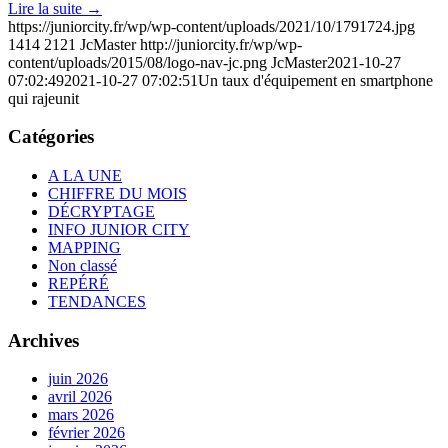
Lire la suite
→
https://juniorcity.fr/wp/wp-content/uploads/2021/10/1791724.jpg
1414
2121
JcMaster
http://juniorcity.fr/wp/wp-
content/uploads/2015/08/logo-nav-jc.png
JcMaster
2021-10-27
07:02:49
2021-10-27 07:02:51
Un taux d'équipement en smartphone
qui rajeunit
Catégories
A LA UNE
CHIFFRE DU MOIS
DÉCRYPTAGE
INFO JUNIOR CITY
MAPPING
Non classé
REPÉRÉ
TENDANCES
Archives
juin 2026
avril 2026
mars 2026
février 2026