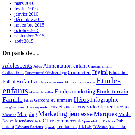
mars 2016
février 2016
janvier 2016
décembre 2015
novembre 2015
octobre 2015
septembre 2015
août 2015
On parle de …
Adolescents
Alimentation enfant
Ados
Cinéma enfant
Digital
Connected
Collections
Education
Communauté d'étude en ligne
Etudes
Enfants
Enfant
Enfants et écrans
Etude quantitative
enfants
Etude terrain
Etudes marketing
etudes familles
Famille
Héros
Infographie
Garçons du primaire
Filles
Jouer
Jeux vidéo
Licence
Jeux et jouets
jeux-jouets
Intergénérationnel
Marketing jeunesse
Marques
Mapping
Mode
Mamans
Offre commerciale
Pub
Nouvelle tendance
Préférer
parentalité
Noël
enfant
TikTok
YouTube
Tendances
Réseaux Sociaux
Télévision
Sportifs