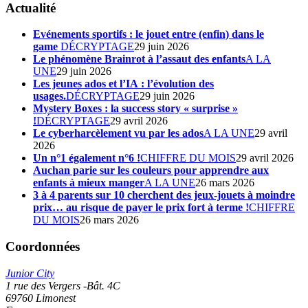
Actualité
Evénements sportifs : le jouet entre (enfin) dans le
game
DÉCRYPTAGE
29 juin 2026
Le phénomène Brainrot à l’assaut des enfants
A LA
UNE
29 juin 2026
Les jeunes ados et l’IA : l’évolution des
usages.
DÉCRYPTAGE
29 juin 2026
Mystery Boxes : la success story « surprise »
!
DÉCRYPTAGE
29 avril 2026
Le cyberharcèlement vu par les ados
A LA UNE
29 avril
2026
Un n°1 également n°6 !
CHIFFRE DU MOIS
29 avril 2026
Auchan parie sur les couleurs pour apprendre aux
enfants à mieux manger
A LA UNE
26 mars 2026
3 à 4 parents sur 10 cherchent des jeux-jouets à moindre
prix… au risque de payer le prix fort à terme !
CHIFFRE
DU MOIS
26 mars 2026
Coordonnées
Junior City
1 rue des Vergers -Bât. 4C
69760
Limonest