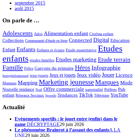
septembre 2015
août 2015
On parle de …
Adolescents
Alimentation enfant
Ados
Cinéma enfant
Digital
Connected
Collections
Education
Communauté d'étude en ligne
Etudes
Enfants
Enfant
Enfants et écrans
Etude quantitative
enfants
Etude terrain
Etudes marketing
etudes familles
Famille
Héros
Infographie
Garçons du primaire
Filles
Jouer
Jeux vidéo
Licence
Jeux et jouets
jeux-jouets
Intergénérationnel
Marketing jeunesse
Marques
Mapping
Mode
Mamans
Offre commerciale
Pub
Nouvelle tendance
Préférer
parentalité
Noël
enfant
TikTok
YouTube
Tendances
Réseaux Sociaux
Télévision
Sportifs
Actualité
Evénements sportifs : le jouet entre (enfin) dans le
game
DÉCRYPTAGE
29 juin 2026
Le phénomène Brainrot à l’assaut des enfants
A LA
UNE
29 juin 2026