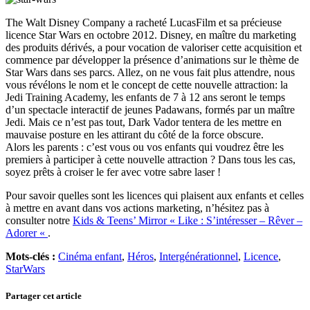
The Walt Disney Company a racheté LucasFilm et sa précieuse
licence Star Wars en octobre 2012. Disney, en maître du marketing
des produits dérivés, a pour vocation de valoriser cette acquisition et
commence par développer la présence d’animations sur le thème de
Star Wars dans ses parcs. Allez, on ne vous fait plus attendre, nous
vous révélons le nom et le concept de cette nouvelle attraction: la
Jedi Training Academy, les enfants de 7 à 12 ans seront le temps
d’un spectacle interactif de jeunes Padawans, formés par un maître
Jedi. Mais ce n’est pas tout, Dark Vador tentera de les mettre en
mauvaise posture en les attirant du côté de la force obscure.
Alors les parents : c’est vous ou vos enfants qui voudrez être les
premiers à participer à cette nouvelle attraction ? Dans tous les cas,
soyez prêts à croiser le fer avec votre sabre laser !
Pour savoir quelles sont les licences qui plaisent aux enfants et celles
à mettre en avant dans vos actions marketing, n’hésitez pas à
consulter notre
Kids & Teens’ Mirror « Like : S’intéresser – Rêver –
Adorer «
.
Mots-clés :
Cinéma enfant
,
Héros
,
Intergénérationnel
,
Licence
,
StarWars
Partager cet article