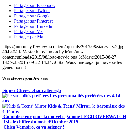
Partager sur Facebook
Partager sur Twitter
Partager sur Google+
Partager sur Pinterest
Partager sur Linkedin
Partager sur Vk
Partager par Mail
https://juniorcity.fr/wp/wp-content/uploads/2015/08/star-wars-2.jpg
404
404
JcMaster
http://juniorcity.fr/wp/wp-
content/uploads/2015/08/logo-nav-jc.png
JcMaster
2015-08-27
14:59:35
2015-09-22 14:34:56
Star Wars, une saga qui traverse les
générations !
Vous aimerez peut-être aussi
Super Cheese et son alter ego
Les personnalités préférées des 4-14
ans
Kids & Teens' Mirror, le baromètre des
4-14 ans
Coup de cœur pour la nouvelle gamme LEGO OVERWATCH
1/4 , le chiffre du mois d’Octobre 2019
Chica Vampiro, ça va saigner !