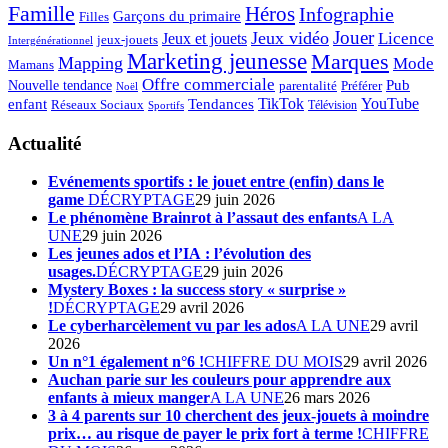
Famille
Héros
Infographie
Garçons du primaire
Filles
Jouer
Jeux vidéo
Licence
Jeux et jouets
jeux-jouets
Intergénérationnel
Marketing jeunesse
Marques
Mapping
Mode
Mamans
Offre commerciale
Pub
Nouvelle tendance
Préférer
parentalité
Noël
enfant
TikTok
YouTube
Tendances
Réseaux Sociaux
Télévision
Sportifs
Actualité
Evénements sportifs : le jouet entre (enfin) dans le
game
DÉCRYPTAGE
29 juin 2026
Le phénomène Brainrot à l’assaut des enfants
A LA
UNE
29 juin 2026
Les jeunes ados et l’IA : l’évolution des
usages.
DÉCRYPTAGE
29 juin 2026
Mystery Boxes : la success story « surprise »
!
DÉCRYPTAGE
29 avril 2026
Le cyberharcèlement vu par les ados
A LA UNE
29 avril
2026
Un n°1 également n°6 !
CHIFFRE DU MOIS
29 avril 2026
Auchan parie sur les couleurs pour apprendre aux
enfants à mieux manger
A LA UNE
26 mars 2026
3 à 4 parents sur 10 cherchent des jeux-jouets à moindre
prix… au risque de payer le prix fort à terme !
CHIFFRE