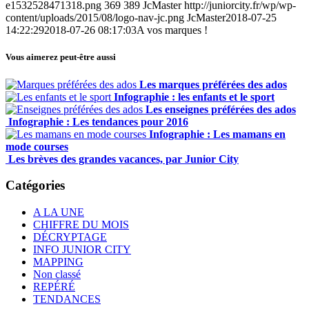
e1532528471318.png
369
389
JcMaster
http://juniorcity.fr/wp/wp-
content/uploads/2015/08/logo-nav-jc.png
JcMaster
2018-07-25
14:22:29
2018-07-26 08:17:03
A vos marques !
Vous aimerez peut-être aussi
Les marques préférées des ados
Infographie : les enfants et le sport
Les enseignes préférées des ados
Infographie : Les tendances pour 2016
Infographie : Les mamans en
mode courses
Les brèves des grandes vacances, par Junior City
Catégories
A LA UNE
CHIFFRE DU MOIS
DÉCRYPTAGE
INFO JUNIOR CITY
MAPPING
Non classé
REPÉRÉ
TENDANCES