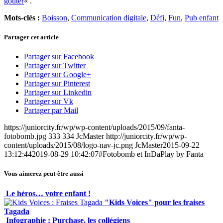
goûter
« .
Mots-clés :
Boisson
,
Communication digitale
,
Défi
,
Fun
,
Pub enfant
Partager cet article
Partager sur Facebook
Partager sur Twitter
Partager sur Google+
Partager sur Pinterest
Partager sur Linkedin
Partager sur Vk
Partager par Mail
https://juniorcity.fr/wp/wp-content/uploads/2015/09/fanta-
fotobomb.jpg
333
334
JcMaster
http://juniorcity.fr/wp/wp-
content/uploads/2015/08/logo-nav-jc.png
JcMaster
2015-09-22
13:12:44
2019-08-29 10:42:07
#Fotobomb et InDaPlay by Fanta
Vous aimerez peut-être aussi
Le héros… votre enfant !
"Kids Voices" pour les fraises
Tagada
Infographie : Purchase, les collégiens