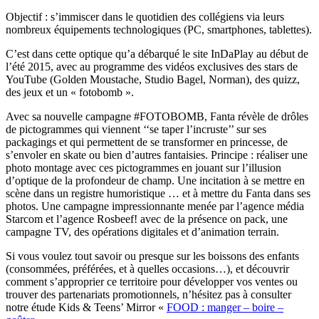
Objectif : s’immiscer dans le quotidien des collégiens via leurs
nombreux équipements technologiques (PC, smartphones, tablettes).
C’est dans cette optique qu’a débarqué le site InDaPlay au début de
l’été 2015, avec au programme des vidéos exclusives des stars de
YouTube (Golden Moustache, Studio Bagel, Norman), des quizz,
des jeux et un « fotobomb ».
Avec sa nouvelle campagne #FOTOBOMB, Fanta révèle de drôles
de pictogrammes qui viennent ‘‘se taper l’incruste’’ sur ses
packagings et qui permettent de se transformer en princesse, de
s’envoler en skate ou bien d’autres fantaisies. Principe : réaliser une
photo montage avec ces pictogrammes en jouant sur l’illusion
d’optique de la profondeur de champ. Une incitation à se mettre en
scène dans un registre humoristique … et à mettre du Fanta dans ses
photos. Une campagne impressionnante menée par l’agence média
Starcom et l’agence Rosbeef! avec de la présence on pack, une
campagne TV, des opérations digitales et d’animation terrain.
Si vous voulez tout savoir ou presque sur les boissons des enfants
(consommées, préférées, et à quelles occasions…), et découvrir
comment s’approprier ce territoire pour développer vos ventes ou
trouver des partenariats promotionnels, n’hésitez pas à consulter
notre étude Kids & Teens’ Mirror «
FOOD : manger – boire –