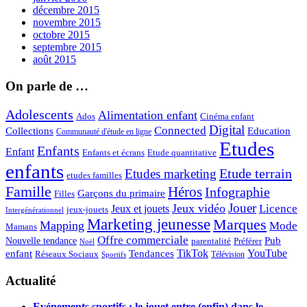
décembre 2015
novembre 2015
octobre 2015
septembre 2015
août 2015
On parle de …
Adolescents
Alimentation enfant
Ados
Cinéma enfant
Digital
Connected
Collections
Education
Communauté d'étude en ligne
Etudes
Enfants
Enfant
Enfants et écrans
Etude quantitative
enfants
Etude terrain
Etudes marketing
etudes familles
Famille
Héros
Infographie
Garçons du primaire
Filles
Jouer
Jeux vidéo
Licence
Jeux et jouets
jeux-jouets
Intergénérationnel
Marketing jeunesse
Marques
Mapping
Mode
Mamans
Offre commerciale
Pub
Nouvelle tendance
Préférer
parentalité
Noël
enfant
TikTok
YouTube
Tendances
Réseaux Sociaux
Télévision
Sportifs
Actualité
Evénements sportifs : le jouet entre (enfin) dans le