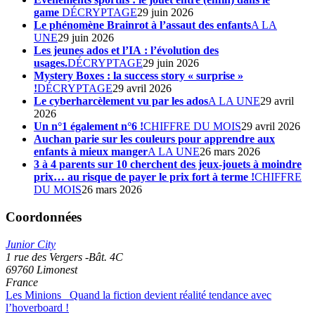
game
DÉCRYPTAGE
29 juin 2026
Le phénomène Brainrot à l’assaut des enfants
A LA
UNE
29 juin 2026
Les jeunes ados et l’IA : l’évolution des
usages.
DÉCRYPTAGE
29 juin 2026
Mystery Boxes : la success story « surprise »
!
DÉCRYPTAGE
29 avril 2026
Le cyberharcèlement vu par les ados
A LA UNE
29 avril
2026
Un n°1 également n°6 !
CHIFFRE DU MOIS
29 avril 2026
Auchan parie sur les couleurs pour apprendre aux
enfants à mieux manger
A LA UNE
26 mars 2026
3 à 4 parents sur 10 cherchent des jeux-jouets à moindre
prix… au risque de payer le prix fort à terme !
CHIFFRE
DU MOIS
26 mars 2026
Coordonnées
Junior City
1 rue des Vergers -Bât. 4C
69760
Limonest
France
Les Minions
Quand la fiction devient réalité tendance avec
l’hoverboard !