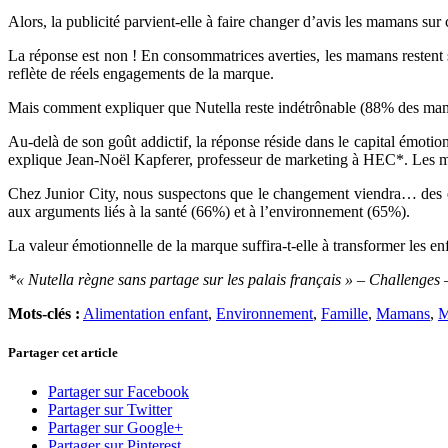
Alors, la publicité parvient-elle à faire changer d’avis les mamans sur 
La réponse est non ! En consommatrices averties, les mamans restent 
reflète de réels engagements de la marque.
Mais comment expliquer que Nutella reste indétrônable (88% des mamans
Au-delà de son goût addictif, la réponse réside dans le capital émoti
explique Jean-Noël Kapferer, professeur de marketing à HEC*. Les mam
Chez Junior City, nous suspectons que le changement viendra… des e
aux arguments liés à la santé (66%) et à l’environnement (65%).
La valeur émotionnelle de la marque suffira-t-elle à transformer les e
*« Nutella règne sans partage sur les palais français » – Challenges
Mots-clés :
Alimentation enfant
,
Environnement
,
Famille
,
Mamans
,
M
Partager cet article
Partager sur Facebook
Partager sur Twitter
Partager sur Google+
Partager sur Pinterest