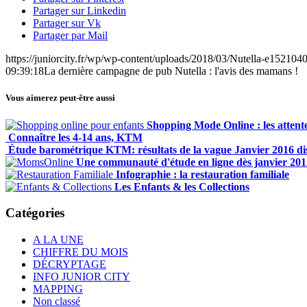
Partager sur Linkedin
Partager sur Vk
Partager par Mail
https://juniorcity.fr/wp/wp-content/uploads/2018/03/Nutella-e15210
09:39:18
La dernière campagne de pub Nutella : l'avis des mamans !
Vous aimerez peut-être aussi
Shopping Mode Online : les atten
Connaître les 4-14 ans, KTM
Étude barométrique KTM: résultats de la vague Janvier 2016 dis
Une communauté d'étude en ligne dès janvier 201
Infographie : la restauration familiale
Les Enfants & les Collections
Catégories
A LA UNE
CHIFFRE DU MOIS
DÉCRYPTAGE
INFO JUNIOR CITY
MAPPING
Non classé