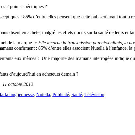
ces 2 points spécifiques ?
sceptiques : 85% d’entre elles pensent que cette pub sert avant tout à 
 disent en acheter malgré les effets nocifs sur la santé de leurs enfan
onnel de la marque.
« Elle
incarne la transmission parents-enfants, la nos
ans confirment : 85% d’entre elles associent Nutella à l’enfance, la 
nfants eux-mêmes ! Une majorité des mamans interrogées indique qu’en 
nfants d’aujourd’hui en acheteurs demain ?
 – 11 octobre 2012
arketing jeunesse
,
Nutella
,
Publicité
,
Santé
,
Télévision