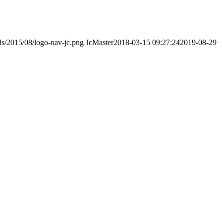
ads/2015/08/logo-nav-jc.png
JcMaster
2018-03-15 09:27:24
2019-08-29