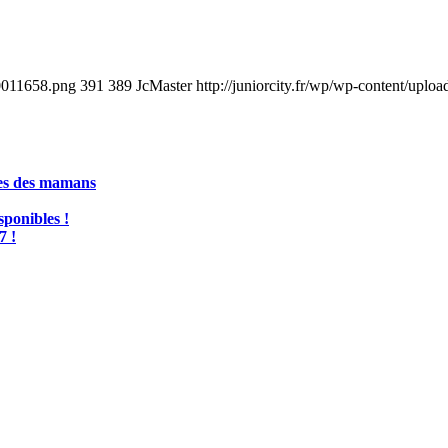
40011658.png
391
389
JcMaster
http://juniorcity.fr/wp/wp-content/uplo
tes des mamans
ponibles !
7 !