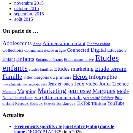
novembre 2015
octobre 2015
septembre 2015
août 2015
On parle de …
Adolescents
Alimentation enfant
Ados
Cinéma enfant
Digital
Connected
Collections
Education
Communauté d'étude en ligne
Etudes
Enfants
Enfant
Enfants et écrans
Etude quantitative
enfants
Etude terrain
Etudes marketing
etudes familles
Famille
Héros
Infographie
Garçons du primaire
Filles
Jouer
Jeux vidéo
Licence
Jeux et jouets
jeux-jouets
Intergénérationnel
Marketing jeunesse
Marques
Mapping
Mode
Mamans
Offre commerciale
Pub
Nouvelle tendance
Préférer
parentalité
Noël
enfant
TikTok
YouTube
Tendances
Réseaux Sociaux
Télévision
Sportifs
Actualité
Evénements sportifs : le jouet entre (enfin) dans le
game
DÉCRYPTAGE
29 juin 2026