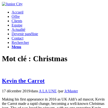
Accueil
Offre
Clients
Equipe
Actualité
Devenir panéliste
Contact
Rechercher
Menu
Mot clé : Christmas
Kevin the Carrot
17 décembre 2019
/
dans
A LA UNE
/
par
JcMaster
Making his first appearance in 2016 as UK Aldi’s ad mascot, Kevin
the Carrot made a rapid change, becoming a well-known Christmas
icon. The ad was loved by viewers, with no one expecting Kevin