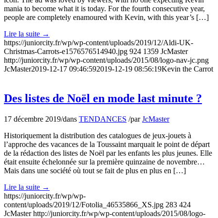
mania to become what it is today. For the fourth consecutive year,
people are completely enamoured with Kevin, with this year’s […]
Lire la suite
→
https://juniorcity.fr/wp/wp-content/uploads/2019/12/Aldi-UK-
Christmas-Carrots-e1576576514940.jpg
924
1359
JcMaster
http://juniorcity.fr/wp/wp-content/uploads/2015/08/logo-nav-jc.png
JcMaster
2019-12-17 09:46:59
2019-12-19 08:56:19
Kevin the Carrot
Des listes de Noël en mode last minute ?
17 décembre 2019
/
dans
TENDANCES
/
par
JcMaster
Historiquement la distribution des catalogues de jeux-jouets à
l’approche des vacances de la Toussaint marquait le point de départ
de la rédaction des listes de Noël par les enfants les plus jeunes. Elle
était ensuite échelonnée sur la première quinzaine de novembre…
Mais dans une société où tout se fait de plus en plus en […]
Lire la suite
→
https://juniorcity.fr/wp/wp-
content/uploads/2019/12/Fotolia_46535866_XS.jpg
283
424
JcMaster
http://juniorcity.fr/wp/wp-content/uploads/2015/08/logo-