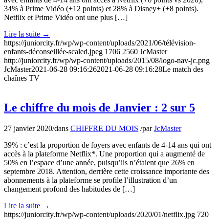
34% à Prime Vidéo (+12 points) et 28% à Disney+ (+8 points).
Netflix et Prime Vidéo ont une plus […]
Lire la suite
→
https://juniorcity.fr/wp/wp-content/uploads/2021/06/télévision-
enfants-déconseillée-scaled.jpeg
1706
2560
JcMaster
http://juniorcity.fr/wp/wp-content/uploads/2015/08/logo-nav-jc.png
JcMaster
2021-06-28 09:16:26
2021-06-28 09:16:28
Le match des
chaînes TV
Le chiffre du mois de Janvier : 2 sur 5
27 janvier 2020
/
dans
CHIFFRE DU MOIS
/
par
JcMaster
39% : c’est la proportion de foyers avec enfants de 4-14 ans qui ont
accès à la plateforme Netflix*. Une proportion qui a augmenté de
50% en l’espace d’une année, puisqu’ils n’étaient que 26% en
septembre 2018. Attention, derrière cette croissance importante des
abonnements à la plateforme se profile l’illustration d’un
changement profond des habitudes de […]
Lire la suite
→
https://juniorcity.fr/wp/wp-content/uploads/2020/01/netflix.jpg
720