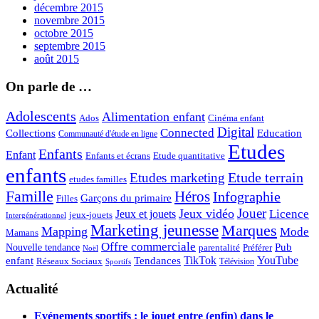
décembre 2015
novembre 2015
octobre 2015
septembre 2015
août 2015
On parle de …
Adolescents
Alimentation enfant
Ados
Cinéma enfant
Digital
Connected
Collections
Education
Communauté d'étude en ligne
Etudes
Enfants
Enfant
Enfants et écrans
Etude quantitative
enfants
Etude terrain
Etudes marketing
etudes familles
Famille
Héros
Infographie
Garçons du primaire
Filles
Jouer
Jeux vidéo
Licence
Jeux et jouets
jeux-jouets
Intergénérationnel
Marketing jeunesse
Marques
Mapping
Mode
Mamans
Offre commerciale
Pub
Nouvelle tendance
Préférer
parentalité
Noël
enfant
TikTok
YouTube
Tendances
Réseaux Sociaux
Télévision
Sportifs
Actualité
Evénements sportifs : le jouet entre (enfin) dans le