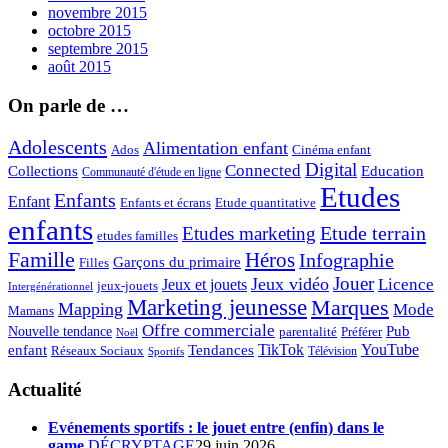
novembre 2015
octobre 2015
septembre 2015
août 2015
On parle de …
Adolescents
Alimentation enfant
Ados
Cinéma enfant
Digital
Connected
Collections
Education
Communauté d'étude en ligne
Etudes
Enfants
Enfant
Enfants et écrans
Etude quantitative
enfants
Etude terrain
Etudes marketing
etudes familles
Famille
Héros
Infographie
Garçons du primaire
Filles
Jouer
Jeux vidéo
Licence
Jeux et jouets
jeux-jouets
Intergénérationnel
Marketing jeunesse
Marques
Mapping
Mode
Mamans
Offre commerciale
Pub
Nouvelle tendance
Préférer
parentalité
Noël
enfant
TikTok
YouTube
Tendances
Réseaux Sociaux
Télévision
Sportifs
Actualité
Evénements sportifs : le jouet entre (enfin) dans le
game
DÉCRYPTAGE
29 juin 2026