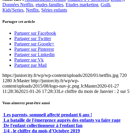
Données Netflix
,
etudes familles
,
Etudes marketing
,
Gulli
,
Kids'Series
,
Netflix
,
Séries enfants
Partager cet article
Partager sur Facebook
Partager sur Twitter
Partager sur Google+
Partager sur Pinterest
Partager sur Linkedin
Partager sur Vk
Partager par Mail
https://juniorcity.fr/wp/wp-content/uploads/2020/01/netflix.jpg
720
1280
JcMaster
http://juniorcity.fr/wp/wp-
content/uploads/2015/08/logo-nav-jc.png
JcMaster
2020-01-27
11:28:36
2021-01-26 17:28:33
Le chiffre du mois de Janvier : 2 sur 5
Vous aimerez peut-être aussi
Les parents, sommeil affecté pendant 6 ans !
La bataille de l'émergence auprès des enfants va faire rage
De l'enfant collectionneur à l'enfant fan
1/4 , le chiffre du mois d’Octobre 2019