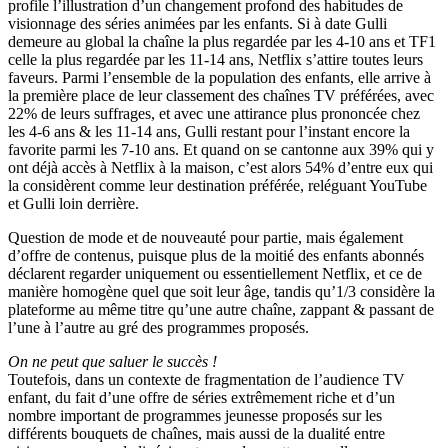
profile l’illustration d’un changement profond des habitudes de
visionnage des séries animées par les enfants. Si à date Gulli
demeure au global la chaîne la plus regardée par les 4-10 ans et TF1
celle la plus regardée par les 11-14 ans, Netflix s’attire toutes leurs
faveurs. Parmi l’ensemble de la population des enfants, elle arrive à
la première place de leur classement des chaînes TV préférées, avec
22% de leurs suffrages, et avec une attirance plus prononcée chez
les 4-6 ans & les 11-14 ans, Gulli restant pour l’instant encore la
favorite parmi les 7-10 ans. Et quand on se cantonne aux 39% qui y
ont déjà accès à Netflix à la maison, c’est alors 54% d’entre eux qui
la considèrent comme leur destination préférée, reléguant YouTube
et Gulli loin derrière.
Question de mode et de nouveauté pour partie, mais également
d’offre de contenus, puisque plus de la moitié des enfants abonnés
déclarent regarder uniquement ou essentiellement Netflix, et ce de
manière homogène quel que soit leur âge, tandis qu’1/3 considère la
plateforme au même titre qu’une autre chaîne, zappant & passant de
l’une à l’autre au gré des programmes proposés.
On ne peut que saluer le succès !
Toutefois, dans un contexte de fragmentation de l’audience TV
enfant, du fait d’une offre de séries extrêmement riche et d’un
nombre important de programmes jeunesse proposés sur les
différents bouquets de chaînes, mais aussi de la dualité entre