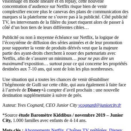
visionnage en mode linéaire et en replay, cette nouvelle
concentration d’audience sur Netflix risque bien de venir
complexifier encore plus le canevas des plans de communication des
marques si la plateforme ne s’ouvre pas à la publicité. Côté publicité
TV, les intervenants de la filière du jouet risquent alors de passer à
côté d’un bon tiers de leurs différentes cibles…
Publicité ou non à moyenne échéance sur Netflix, la logique de
l’écosystème de diffusion des séries animées et de leur promotion
pour supporter la vente de produits dérivés veut que la majeure
partie des ayant-droits cherchent à nouer des partenariats avec
Netflix, afin de s’assurer un minimum…
pour ne pas dire un
maximum
d’exposition… surtout pour ce qui concerne les propriétés
destinées aux 7-10 ans, qui sont de loin les plus nombreuses.
Une situation qui a toutes les chances de venir déstabiliser
l’hégémonie de Gulli sur cette cible, qui aura également à faire face
à l’arrivée de
Disney+
à compter d’avril prochain : une nouvelle
destination supplémentaire à suivre de près.
Auteur:
Yves Cognard, CEO Junior City
ycognard@juniorcity.fr
*Source
étude Baromètre Kiddibus / novembre 2019 – Junior
City,
1.000 familles avec enfants de 4-14 ans.
Mots-clés :
Abonnements Netflix
,
Chaînes TV préférées
,
Disney
,