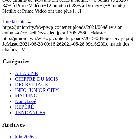
34% à Prime Vidéo (+12 points) et 28% à Disney+ (+8 points).
Netflix et Prime Vidéo ont une plus […]
Lire la suite
→
https://juniorcity.fr/wp/wp-content/uploads/2021/06/télévision-
enfants-déconseillée-scaled.jpeg
1706
2560
JcMaster
http://juniorcity.fr/wp/wp-content/uploads/2015/08/logo-nav-jc.png
JcMaster
2021-06-28 09:16:26
2021-06-28 09:16:28
Le match des
chaînes TV
Catégories
A LA UNE
CHIFFRE DU MOIS
DÉCRYPTAGE
INFO JUNIOR CITY
MAPPING
Non classé
REPÉRÉ
TENDANCES
Archives
juin 2026