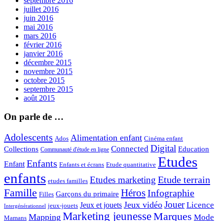
septembre 2016
juillet 2016
juin 2016
mai 2016
mars 2016
février 2016
janvier 2016
décembre 2015
novembre 2015
octobre 2015
septembre 2015
août 2015
On parle de …
Adolescents
Alimentation enfant
Ados
Cinéma enfant
Digital
Connected
Collections
Education
Communauté d'étude en ligne
Etudes
Enfants
Enfant
Enfants et écrans
Etude quantitative
enfants
Etude terrain
Etudes marketing
etudes familles
Famille
Héros
Infographie
Garçons du primaire
Filles
Jouer
Jeux vidéo
Licence
Jeux et jouets
jeux-jouets
Intergénérationnel
Marketing jeunesse
Marques
Mapping
Mode
Mamans