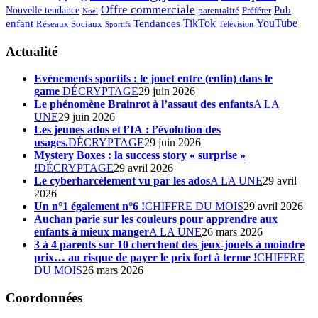
Offre commerciale
Pub
Nouvelle tendance
Préférer
parentalité
Noël
enfant
TikTok
YouTube
Tendances
Réseaux Sociaux
Télévision
Sportifs
Actualité
Evénements sportifs : le jouet entre (enfin) dans le
game
DÉCRYPTAGE
29 juin 2026
Le phénomène Brainrot à l’assaut des enfants
A LA
UNE
29 juin 2026
Les jeunes ados et l’IA : l’évolution des
usages.
DÉCRYPTAGE
29 juin 2026
Mystery Boxes : la success story « surprise »
!
DÉCRYPTAGE
29 avril 2026
Le cyberharcèlement vu par les ados
A LA UNE
29 avril
2026
Un n°1 également n°6 !
CHIFFRE DU MOIS
29 avril 2026
Auchan parie sur les couleurs pour apprendre aux
enfants à mieux manger
A LA UNE
26 mars 2026
3 à 4 parents sur 10 cherchent des jeux-jouets à moindre
prix… au risque de payer le prix fort à terme !
CHIFFRE
DU MOIS
26 mars 2026
Coordonnées