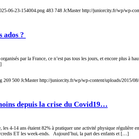
-2025-06-23-154004.png
483
748
JcMaster
http://juniorcity.fr/wp/wp-c
es ados ?
anisés par la France, ce n’est pas tous les jours, et encore plus à haut
]
pg
269
500
JcMaster
http://juniorcity.fr/wp/wp-content/uploads/2015/08
 moins depuis la crise du Covid19…
, les 4-14 ans étaient 82% à pratiquer une activité physique régulière en
mercredis ET les week-ends. Aujourd’hui, la part des enfants et […]