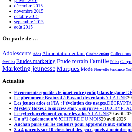
janvier 2016
décembre 2015
novembre 2015
octobre 2015
septembre 2015
août 2015
On parle de …
Adolescents
Alimentation enfant
Collections
Ados
Cinéma enfant
Famille
Etude terrain
Etudes marketing
Garço
Filles
familles
Marketing jeunesse
Marques
Mode
Nouvelle tendance
Noë
Actualité
Evénements sportifs : le jouet entre (enfin) dans le game
D
Le phénomène Brainrot à l’assaut des enfants
A LA UNE
29
Les jeunes ados et l’IA : l’évolution des usages.
DÉCRYPT
Mystery Boxes : la success story « surprise » !
DÉCRYPTA
Le cyberharcèlement vu par les ados
A LA UNE
29 avril 202
Un n°1 également n°6 !
CHIFFRE DU MOIS
29 avril 2026
Auchan parie sur les couleurs pour apprendre aux enfant
3 à 4 parents sur 10 cherchent des jeux-jouets à moindre pr