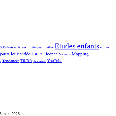
Etudes enfants
s
Enfants et écrans
Etude quantitative
etudes
Jouer
Jeux vidéo
Mapping
Licence
jouets
Mamans
TikTok
YouTube
Tendances
Télévision
fs
6 mars 2026