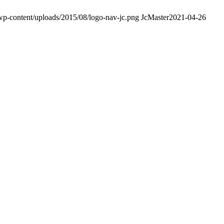
p/wp-content/uploads/2015/08/logo-nav-jc.png
JcMaster
2021-04-26