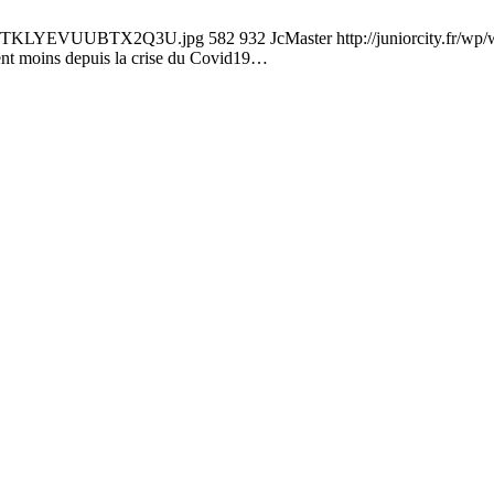
CFFOCJTKLYEVUUBTX2Q3U.jpg
582
932
JcMaster
http://juniorcity.fr/w
ent moins depuis la crise du Covid19…