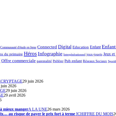
Enfant
Digital
Connected
Enfant
Education
Communauté d'étude en ligne
Héros
Infographie
ns du primaire
Jeux et 
jeux-jouets
Intergénérationnel
Offre commerciale
Pub enfant
Préférer
parentalité
Réseaux Sociaux
l
Sporti
ÉCRYPTAGE
29 juin 2026
 juin 2026
AGE
29 juin 2026
GE
29 avril 2026
6
s à mieux manger
A LA UNE
26 mars 2026
ix… au risque de payer le prix fort à terme !
CHIFFRE DU MOIS
2