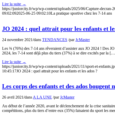
Lire la suite
→
https://juniorcity.fr/wp/wp-content/uploads/2025/06/Capture-decran
09:02:09
2025-06-25 09:02:10
La pratique sportive chez les 7-14 ans
JO 2024 : quel attrait pour les enfants et l
24 novembre 2021
/
dans
TENDANCES
/
par
JcMaster
Les ¾ (76%) des 7-14 ans rêveraient d’assister aux JO 2024 ! Des JO org
2024, les 7-14 sont déjà plus du tiers (37%) à se dire excités par la […
Lire la suite
→
https://juniorcity.fr/wp/wp-content/uploads/2021/11/sport-et-enfants.j
10:45:17
JO 2024 : quel attrait pour les enfants et les ados ?
Les corps des enfants et des ados bougent
26 avril 2021
/
dans
A LA UNE
/
par
JcMaster
Au début de l’année 2020, avant le déclenchement de la crise sanitaire
compétitions, plus du tiers d’entre eux (35%) faisaient du sport les 