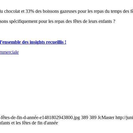
u chocolat et 33% des boissons gazeuses pour les repas du temps des fê
sons spécifiquement pour les repas des fêtes de leurs enfants ?
ensemble des insights recueillis !
ommerciale
es-fêtes-de-fin-d-année-e1481802943800.jpg
389
389
JcMaster
http://ju
nfants et les fêtes de fin d'année