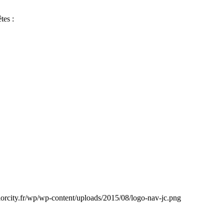
tes :
niorcity.fr/wp/wp-content/uploads/2015/08/logo-nav-jc.png