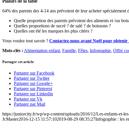
Plaisirs de la table
64% des parents des 4-14 ans prévoient de leur acheter spécialement d
Quelle proportion des parents prévoient des aliments et /ou bois
Quelles proportions de sucré ? de salé ? de boissons ?
Quelles ont été les marques les plus citées ?
Vous voulez tout savoir ?
Contactez-nous avant Noël pour obtenir l’
Mots-clés :
Alimentation enfant
,
Famille
,
Fêtes
,
Infographie
,
Offre c
Partager cet article
Partager sur Facebook
Partager sur Twitter
Partager sur Google+
Partager sur Pinterest
Partager sur Linkedin
Partager sur Vk
Partager par Mail
https://juniorcity.fr/wp/wp-content/uploads/2016/12/Les-enfants-et-l
JcMaster
2016-12-15 11:57:10
2019-08-29 08:35:27
Infographie : les e