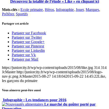
Découvrez la totalité de l’étude « Like » en cliquant ici
Mots-clés :
Ecole primaire
,
Héros
,
Infographie
,
Jouer
,
Marques
,
Préférer
,
Sportifs
Partager cet article
Partager sur Facebook
Partager sur Twitter
Partager sur Google+
Partager sur Pinterest
Partager sur Linkedin
Partager sur Vk
Partager par Mail
https://juniorcity.fr/wp/wp-content/uploads/2015/08/like.jpg
314
314
JcMaster
http://juniorcity.fr/wp/wp-content/uploads/2015/08/logo-
nav-jc.png
JcMaster
2015-08-27 14:18:04
2015-09-22 14:45:22
Like,
les garçons du primaire
Vous aimerez peut-être aussi
Infographie : Les tendances pour 2016
Le marché du goûter porté par
l'innovation