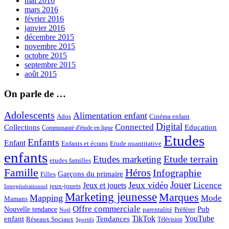
mai 2016
mars 2016
février 2016
janvier 2016
décembre 2015
novembre 2015
octobre 2015
septembre 2015
août 2015
On parle de …
Adolescents
Alimentation enfant
Ados
Cinéma enfant
Digital
Connected
Collections
Education
Communauté d'étude en ligne
Etudes
Enfants
Enfant
Enfants et écrans
Etude quantitative
enfants
Etude terrain
Etudes marketing
etudes familles
Famille
Héros
Infographie
Garçons du primaire
Filles
Jouer
Jeux vidéo
Licence
Jeux et jouets
jeux-jouets
Intergénérationnel
Marketing jeunesse
Marques
Mapping
Mode
Mamans
Offre commerciale
Pub
Nouvelle tendance
Préférer
parentalité
Noël
enfant
TikTok
YouTube
Tendances
Réseaux Sociaux
Télévision
Sportifs