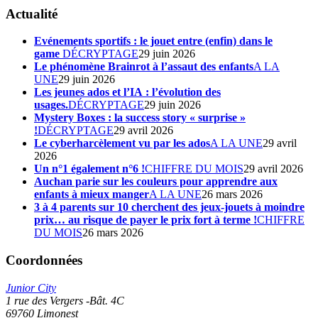
Actualité
Evénements sportifs : le jouet entre (enfin) dans le
game
DÉCRYPTAGE
29 juin 2026
Le phénomène Brainrot à l’assaut des enfants
A LA
UNE
29 juin 2026
Les jeunes ados et l’IA : l’évolution des
usages.
DÉCRYPTAGE
29 juin 2026
Mystery Boxes : la success story « surprise »
!
DÉCRYPTAGE
29 avril 2026
Le cyberharcèlement vu par les ados
A LA UNE
29 avril
2026
Un n°1 également n°6 !
CHIFFRE DU MOIS
29 avril 2026
Auchan parie sur les couleurs pour apprendre aux
enfants à mieux manger
A LA UNE
26 mars 2026
3 à 4 parents sur 10 cherchent des jeux-jouets à moindre
prix… au risque de payer le prix fort à terme !
CHIFFRE
DU MOIS
26 mars 2026
Coordonnées
Junior City
1 rue des Vergers -Bât. 4C
69760
Limonest