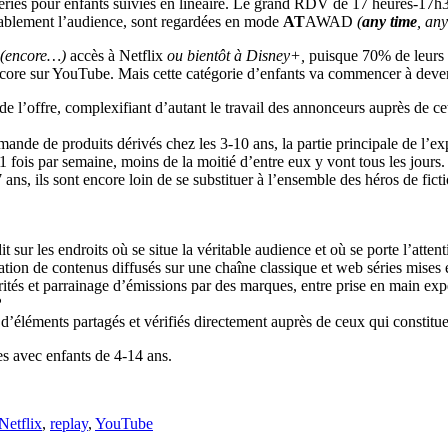
 séries pour enfants suivies en linéaire. Le grand RDV de 17 heures-17h3
ritablement l’audience, sont regardées en mode
AT
AWAD
(
any time
, an
(encore…)
accès à Netflix
ou bientôt à Disney+,
puisque 70% de leurs 
 encore sur YouTube. Mais cette catégorie d’enfants va commencer à dev
e l’offre, complexifiant d’autant le travail des annonceurs auprès de ce
 demande de produits dérivés chez les 3-10 ans, la partie principale de l
ois par semaine, moins de la moitié d’entre eux y vont tous les jours.
 7 ans, ils sont encore loin de se substituer à l’ensemble des héros de fi
sur les endroits où se situe la véritable audience et où se porte l’atten
ation de contenus diffusés sur une chaîne classique et web séries mises e
rités et parrainage d’émissions par des marques, entre prise en main ex
?
d’éléments partagés et vérifiés directement auprès de ceux qui constitue
es avec enfants de 4-14 ans.
Netflix
,
replay
,
YouTube