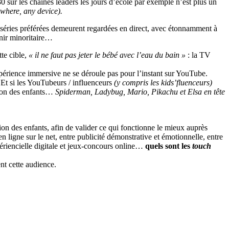
0 sur les chaînes leaders les jours d’école par exemple n’est plus un
ywhere, any device).
séries préférées demeurent regardées en direct, avec étonnamment à
enir minoritaire…
tte cible,
« il ne faut pas jeter le bébé avec l’eau du bain »
: la TV
’expérience immersive ne se déroule pas pour l’instant sur YouTube.
 Et si les YouTubeurs / influenceurs
(y compris les kids’fluenceurs)
ction des enfants…
Spiderman, Ladybug, Mario, Pikachu et Elsa en tête
tion des enfants, afin de valider ce qui fonctionne le mieux auprès
n ligne sur le net, entre publicité démonstrative et émotionnelle, entre
périencielle digitale et jeux-concours online…
quels sont les
touch
nt cette audience.