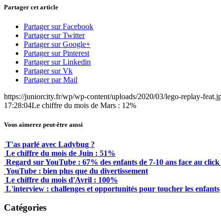
Partager cet article
Partager sur Facebook
Partager sur Twitter
Partager sur Google+
Partager sur Pinterest
Partager sur Linkedin
Partager sur Vk
Partager par Mail
https://juniorcity.fr/wp/wp-content/uploads/2020/03/lego-replay-feat.j
17:28:04
Le chiffre du mois de Mars : 12%
Vous aimerez peut-être aussi
T'as parlé avec Ladybug ?
Le chiffre du mois de Juin : 51%
Regard sur YouTube : 67% des enfants de 7-10 ans face au click
YouTube : bien plus que du divertissement
Le chiffre du mois d'Avril : 100%
L'interview : challenges et opportunités pour toucher les enfants
Catégories