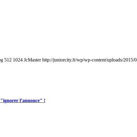
pg
512
1024
JcMaster
http://juniorcity.fr/wp/wp-content/uploads/2015/
 "ignorer l’annonce" !