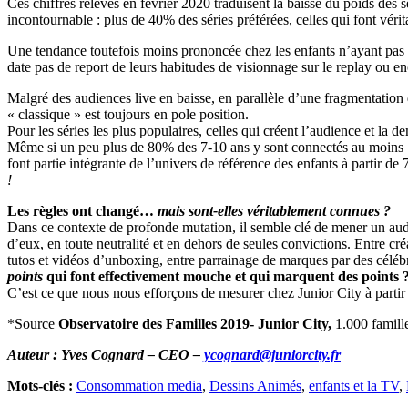
Ces chiffres relevés en février 2020 traduisent la baisse du poids des
incontournable : plus de 40% des séries préférées, celles qui font vé
Une tendance toutefois moins prononcée chez les enfants n’ayant pas
date pas de report de leurs habitudes de visionnage sur le replay ou
Malgré des audiences live en baisse, en parallèle d’une fragmentation d
« classique » est toujours en pole position.
Pour les séries les plus populaires, celles qui créent l’audience et la
Même si un peu plus de 80% des 7-10 ans y sont connectés au moins 1 f
font partie intégrante de l’univers de référence des enfants à partir de
!
Les règles ont changé…
mais sont-elles véritablement connues ?
Dans ce contexte de profonde mutation, il semble clé de mener un audit 
d’eux, en toute neutralité et en dehors de seules convictions. Entre cré
tutos et vidéos d’unboxing, entre parrainage de marques par des céléb
points
qui font effectivement mouche et qui marquent des points 
C’est ce que nous nous efforçons de mesurer chez Junior City à partir 
*Source
Observatoire des Familles 2019- Junior City,
1.000 famill
Auteur : Yves Cognard – CEO –
ycognard@juniorcity.fr
Mots-clés :
Consommation media
,
Dessins Animés
,
enfants et la TV
,