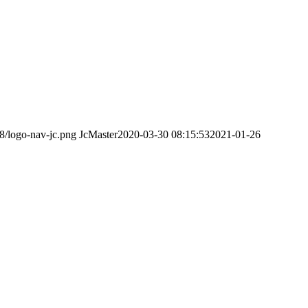
08/logo-nav-jc.png
JcMaster
2020-03-30 08:15:53
2021-01-26