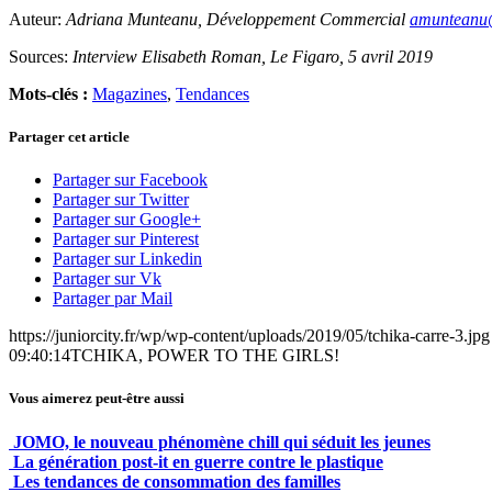
Auteur:
Adriana Munteanu, Développement Commercial
amunteanu@
Sources:
Interview Elisabeth Roman, Le Figaro, 5 avril 2019
Mots-clés :
Magazines
,
Tendances
Partager cet article
Partager sur Facebook
Partager sur Twitter
Partager sur Google+
Partager sur Pinterest
Partager sur Linkedin
Partager sur Vk
Partager par Mail
https://juniorcity.fr/wp/wp-content/uploads/2019/05/tchika-carre-3.jpg
09:40:14
TCHIKA, POWER TO THE GIRLS!
Vous aimerez peut-être aussi
JOMO, le nouveau phénomène chill qui séduit les jeunes
La génération post-it en guerre contre le plastique
Les tendances de consommation des familles