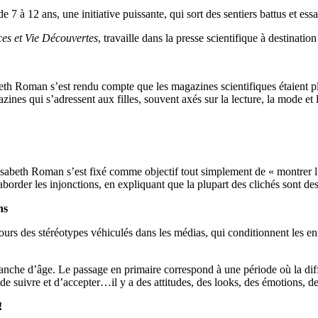
 à 12 ans, une initiative puissante, qui sort des sentiers battus et essa
ces et Vie Découvertes
, travaille dans la presse scientifique à destinatio
eth Roman s’est rendu compte que les magazines scientifiques étaient plu
zines qui s’adressent aux filles, souvent axés sur la lecture, la mode et 
. Elisabeth Roman s’est fixé comme objectif tout simplement de « montrer
si aborder les injonctions, en expliquant que la plupart des clichés sont 
ns
ours des stéréotypes véhiculés dans les médias, qui conditionnent les en
tranche d’âge. Le passage en primaire correspond à une période où la diff
de suivre et d’accepter…il y a des attitudes, des looks, des émotions, des
!