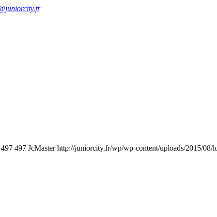
juniorcity.fr
497
497
JcMaster
http://juniorcity.fr/wp/wp-content/uploads/2015/08/