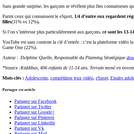
Sans grande surprise, les garçons se révèlent plus fins connaisseurs q
Parmi ceux qui connaissent le eSport,
1/4 d’entre eux regardent rég
filles
(31% vs 12%)
.
Si l’on s’intéresse plus particulièrement aux garçons,
ce sont les 13-
YouTube est sans conteste la clé d’entrée : c’est la plateforme vidéo 
Game One (22%).
Auteur :
Delphine Quelin, Responsable du Planning Stratégique
dqu
*
Source
:Kiddibus, 406 enfants de 11-14 ans. Terrain mené en nove
Mots-clés :
Adolescents
,
compétition jeux vidéo
,
eSport
,
Etudes adol
Partager cet article
Partager sur Facebook
Partager sur Twitter
Partager sur Google+
Partager sur Pinterest
Partager sur Linkedin
Partager sur Vk
Partager par Mail