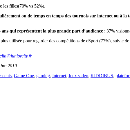
ue les filles(70% vs 52%).
ulièrement ou de temps en temps des tournois sur internet ou à la t
14 ans qui représentent la plus grande part d’audience
: 37% visionne
la plus utilisée pour regarder des compétitions de eSport (77%), suivie
elin@juniorcity.fr
mbre 2019.
escents
,
Game One
,
gaming
,
Internet
,
Jeux vidéo
,
KIDDIBUS
,
platefo