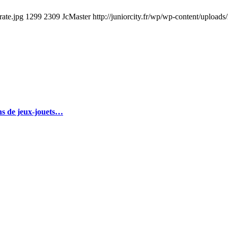
rate.jpg
1299
2309
JcMaster
http://juniorcity.fr/wp/wp-content/upload
ins de jeux-jouets…