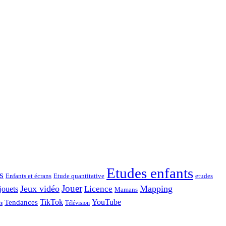
Etudes enfants
s
Enfants et écrans
Etude quantitative
etudes
Jouer
Jeux vidéo
Mapping
Licence
jouets
Mamans
TikTok
YouTube
Tendances
Télévision
fs