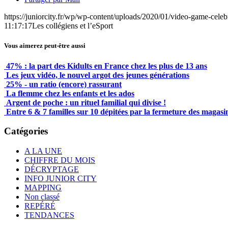
https://juniorcity.fr/wp/wp-content/uploads/2020/01/video-game-celeb
11:17:17
Les collégiens et l’eSport
Vous aimerez peut-être aussi
47% : la part des Kidults en France chez les plus de 13 ans
Les jeux vidéo, le nouvel argot des jeunes générations
25% - un ratio (encore) rassurant
La flemme chez les enfants et les ados
Argent de poche : un rituel familial qui divise !
Entre 6 & 7 familles sur 10 dépitées par la fermeture des magas
Catégories
A LA UNE
CHIFFRE DU MOIS
DÉCRYPTAGE
INFO JUNIOR CITY
MAPPING
Non classé
REPÉRÉ
TENDANCES