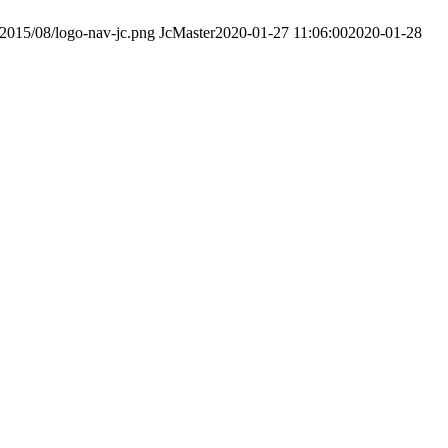
s/2015/08/logo-nav-jc.png
JcMaster
2020-01-27 11:06:00
2020-01-28