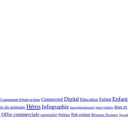
Enfant
Digital
Connected
Enfant
Education
Communauté d'étude en ligne
Héros
Infographie
ns du primaire
Jeux et 
jeux-jouets
Intergénérationnel
Offre commerciale
Pub enfant
Préférer
parentalité
Réseaux Sociaux
l
Sporti